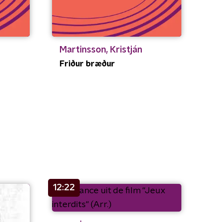
Martinsson, Kristján
Friður bræður
12:22