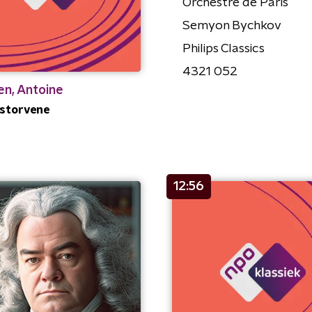
Orchestre de Paris
Semyon Bychkov
Philips Classics
4321 052
n, Antoine
storvene
12:56