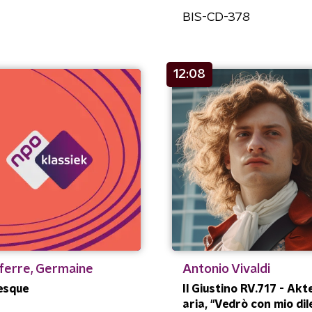
BIS-CD-378
12:08
eferre, Germaine
Antonio Vivaldi
esque
Il Giustino RV.717 - Akte
aria, "Vedrò con mio dil