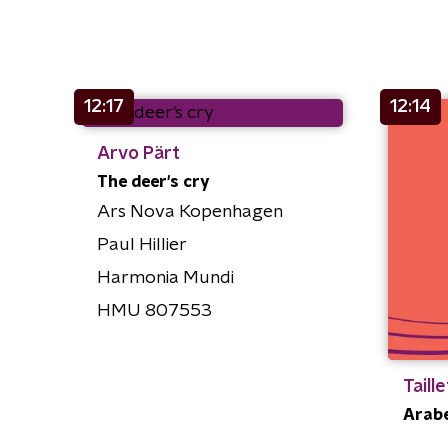
12:17
12:14
Arvo Pärt
The deer's cry
Ars Nova Kopenhagen
Paul Hillier
Harmonia Mundi
HMU 807553
Taill
Arab