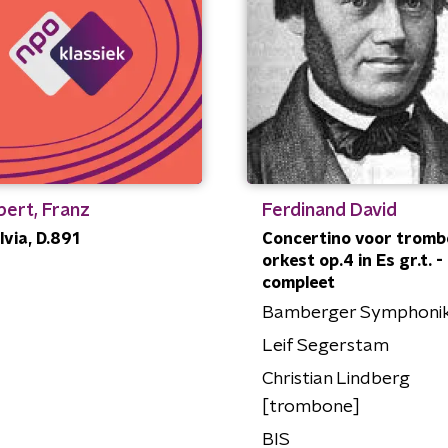
bert, Franz
Ferdinand David
lvia, D.891
Concertino voor tromb
orkest op.4 in Es gr.t. -
compleet
Bamberger Symphoni
Leif Segerstam
Christian Lindberg
[trombone]
BIS