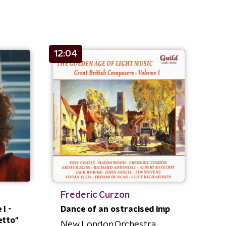
12:04
Frederic Curzon
 I -
Dance of an ostracised imp
etto"
New London Orchestra