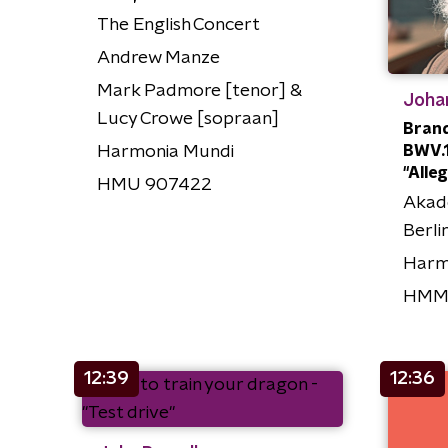
The English Concert
Andrew Manze
Mark Padmore [tenor] &
Joha
Lucy Crowe [sopraan]
Brand
BWV.10
Harmonia Mundi
"Alle
HMU 907422
Akade
Berli
Harm
HMM
12:39
12:36