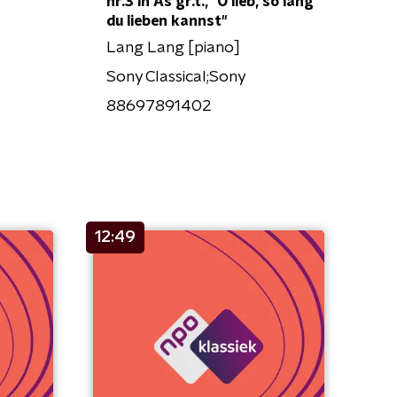
nr.3 in As gr.t., "O lieb, so lang
du lieben kannst"
Lang Lang [piano]
Sony Classical;Sony
88697891402
12:49