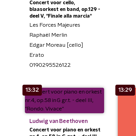
Concert voor cello,
blaasorkest en band, op.129 -
deel V, "Finale alla marcia"
Les Forces Majeures
Raphaël Merlin
Edgar Moreau [cello]
Erato
0190295526122
13:32
13:29
Ludwig van Beethoven
Concert voor piano en orkest