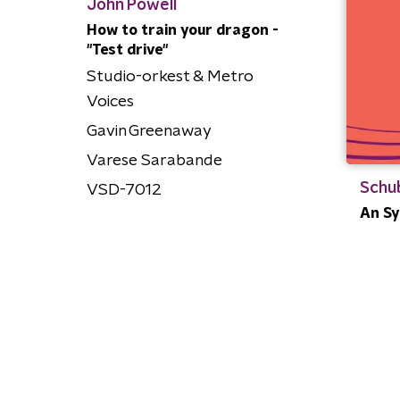
John Powell
How to train your dragon -
"Test drive"
Studio-orkest & Metro
Voices
Gavin Greenaway
Varese Sarabande
Schu
VSD-7012
An Sy