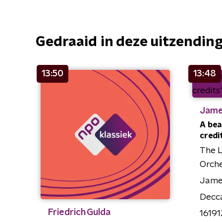
Gedraaid in deze uitzendin
13:50
13:48
Jame
A bea
credi
The 
Orch
Jame
Decc
Friedrich Gulda
16191