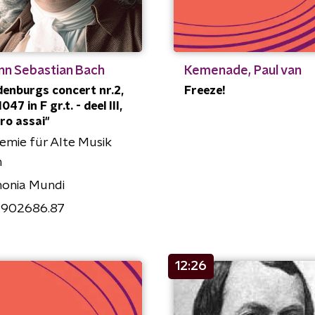
nn Sebastian Bach
Kemenade, Paul van
enburgs concert nr.2,
Freeze!
47 in F gr.t. - deel III,
gro assai"
mie für Alte Musik
n
onia Mundi
902686.87
12:26