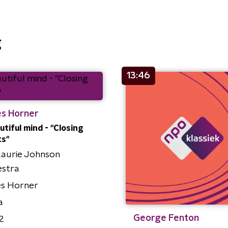
g
13:46
s Horner
utiful mind - "Closing
ts"
Laurie Johnson
estra
s Horner
a
George Fenton
2