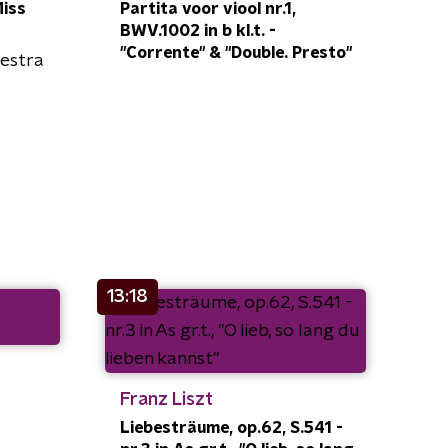
Miss
Partita voor viool nr.1,
BWV.1002 in b kl.t. -
"Corrente" & "Double. Presto"
estra
13:18
Franz Liszt
Liebesträume, op.62, S.541 -