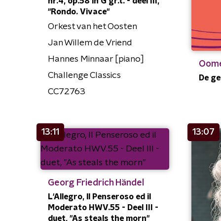
nr.4, op.58 in G gr.t. - deel III,
"Rondo. Vivace"
Orkest van het Oosten
Jan Willem de Vriend
Hannes Minnaar [piano]
Oome
Challenge Classics
De ge
CC72763
13:11
13:07
Georg Friedrich Händel
L'Allegro, ll Penseroso ed il
Moderato HWV.55 - Deel III -
duet, "As steals the morn"