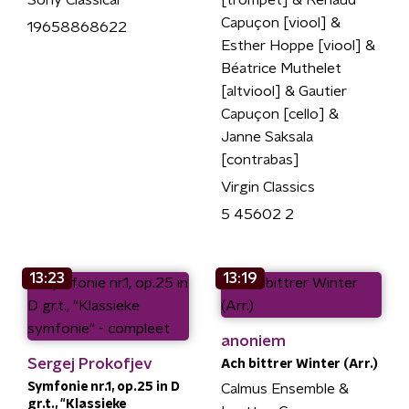
[trompet] & Renaud
Capuçon [viool] &
19658868622
Esther Hoppe [viool] &
Béatrice Muthelet
[altviool] & Gautier
Capuçon [cello] &
Janne Saksala
[contrabas]
Virgin Classics
5 45602 2
13:23
13:19
anoniem
Sergej Prokofjev
Ach bittrer Winter (Arr.)
Symfonie nr.1, op.25 in D
Calmus Ensemble &
gr.t., "Klassieke