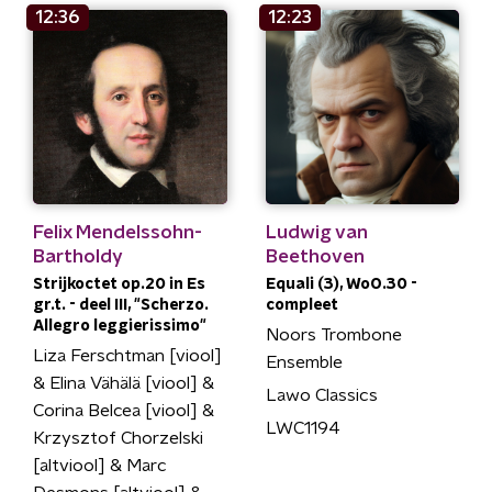
12:36
12:23
Felix Mendelssohn-
Ludwig van
Bartholdy
Beethoven
Strijkoctet op.20 in Es
Equali (3), WoO.30 -
gr.t. - deel III, "Scherzo.
compleet
Allegro leggierissimo"
Noors Trombone
Liza Ferschtman [viool]
Ensemble
& Elina Vähälä [viool] &
Lawo Classics
Corina Belcea [viool] &
LWC1194
Krzysztof Chorzelski
[altviool] & Marc