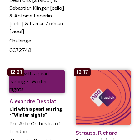
Desmons [altviool] &
Sebastian Klinger [cello]
& Antoine Lederlin
[cello] & Itamar Zorman
[viool]
Challenge
CC72748
12:21
12:17
Alexandre Desplat
Girl with a pearl earring
- "Winter nights"
Pro Arte Orchestra of
London
Strauss, Richard