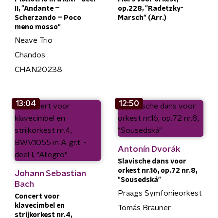
II, "Andante –
op.228, "Radetzky-
Scherzando – Poco
Marsch" (Arr.)
meno mosso"
Neave Trio
Chandos
CHAN20238
13:04
12:50
Antonín Dvorák
Slavische dans voor
orkest nr.16, op.72 nr.8,
Johann Sebastian
"Sousedská"
Bach
Praags Symfonieorkest
Concert voor
klavecimbel en
Tomás Brauner
strijkorkest nr.4,