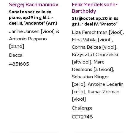
Sergej Rachmaninov
Felix Mendelssohn-
Bartholdy
Sonate voor cello en
piano, op.19 in g kl.t. -
Strijkoctet op.20 in Es
deel III, "Andante" (Arr.)
gr.t. - deel IV, "Presto"
Janine Jansen [viool] &
Liza Ferschtman [viool],
Antonio Pappano
Elina Vähälä [viool],
[piano]
Corina Belcea [viool],
Krzysztof Chorzelski
Decca
[altviool], Marc
4851605
Desmons [altviool],
Sebastian Klinger
[cello], Antoine Lederlin
[cello], Itamar Zorman
[viool]
Challenge
CC72748