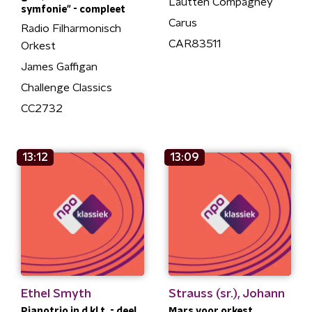
Lautten Compagney
symfonie" - compleet
Carus
Radio Filharmonisch
CAR83511
Orkest
James Gaffigan
Challenge Classics
CC2732
13:12
13:09
Ethel Smyth
Strauss (sr.), Johann
Pianotrio in d kl.t. - deel
Mars voor orkest,