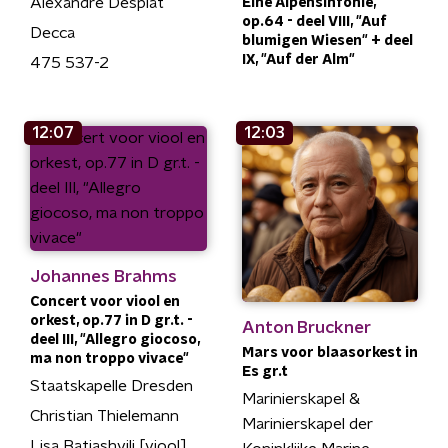
Alexandre Desplat
Eine Alpensinfonie,
op.64 - deel VIII, "Auf
Decca
blumigen Wiesen" + deel
IX, "Auf der Alm"
475 537-2
12:07
12:03
Johannes Brahms
Concert voor viool en
orkest, op.77 in D gr.t. -
Anton Bruckner
deel III, "Allegro giocoso,
Mars voor blaasorkest in
ma non troppo vivace"
Es gr.t
Staatskapelle Dresden
Marinierskapel &
Christian Thielemann
Marinierskapel der
Lisa Batiashvili [viool]