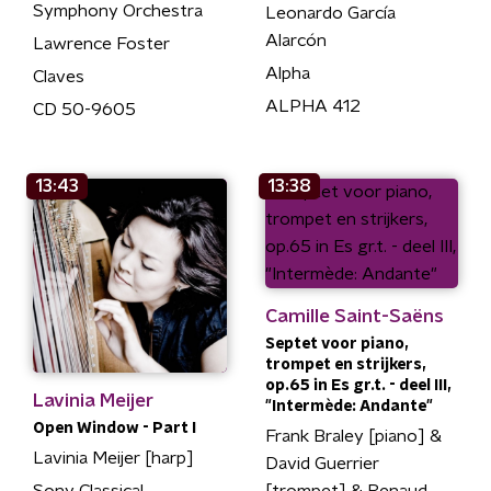
Symphony Orchestra
Leonardo García
Alarcón
Lawrence Foster
Alpha
Claves
ALPHA 412
CD 50-9605
13:43
13:38
Camille Saint-Saëns
Septet voor piano,
trompet en strijkers,
op.65 in Es gr.t. - deel III,
Lavinia Meijer
"Intermède: Andante"
Open Window - Part I
Frank Braley [piano] &
Lavinia Meijer [harp]
David Guerrier
Sony Classical