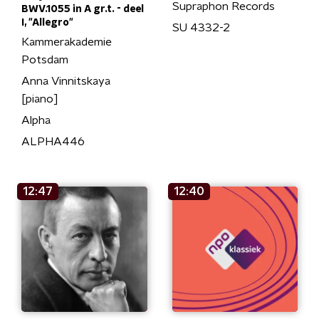
Supraphon Records
BWV.1055 in A gr.t. - deel
I, "Allegro"
SU 4332-2
Kammerakademie
Potsdam
Anna Vinnitskaya
[piano]
Alpha
ALPHA446
12:47
12:40