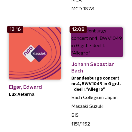
MCA
MCD 1878
12:16
12:08
Johann Sebastian
Bach
Brandenburgs concert
nr.4, BWV.1049 in G gr.t.
Elgar, Edward
- deel I, "Allegro"
Lux Aeterna
Bach Collegium Japan
Masaaki Suzuki
BIS
1151/1152