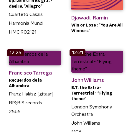
op.125 nr.1 in Es gr.t. -
deel IV, "Allegro"
Cuarteto Casals
Djawadi, Ramin
Harmonia Mundi
Win or Lose ; "You Are All
Winners"
HMC 902121
12:25
12:21
Francisco Tárrega
John Williams
Recuerdos de la
Alhambra
E.T. the Extra-
Terrestrial - "Flying
Franz Halász [gitaar]
theme"
BIS;BIS records
London Symphony
2565
Orchestra
John Williams