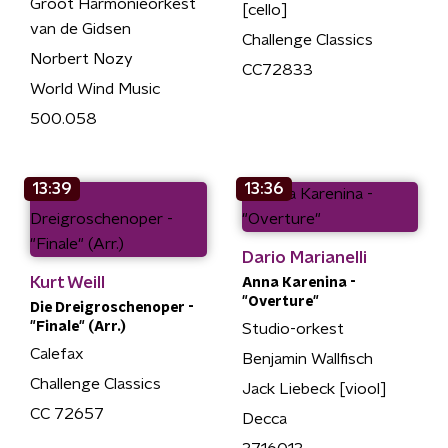
Groot Harmonieorkest
[cello]
van de Gidsen
Challenge Classics
Norbert Nozy
CC72833
World Wind Music
500.058
13:39
13:36
Dario Marianelli
Kurt Weill
Anna Karenina -
"Overture"
Die Dreigroschenoper -
"Finale" (Arr.)
Studio-orkest
Calefax
Benjamin Wallfisch
Challenge Classics
Jack Liebeck [viool]
CC 72657
Decca