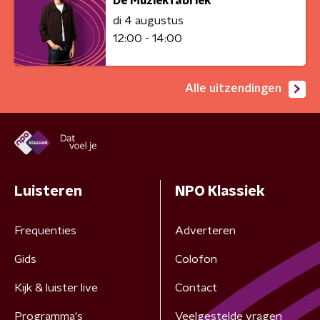
De Muziekfabriek
di 4 augustus
12:00 - 14:00
Alle uitzendingen
Luisteren
NPO Klassiek
Frequenties
Adverteren
Gids
Colofon
Kijk & luister live
Contact
Programma's
Veelgestelde vragen