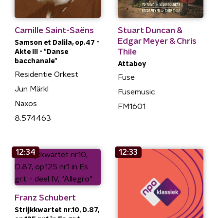
Camille Saint-Saëns
Stuart Duncan &
Edgar Meyer & Chris
Samson et Dalila, op.47 -
Thile
Akte III - "Danse
bacchanale"
Attaboy
Residentie Orkest
Fuse
Jun Märkl
Fusemusic
Naxos
FM1601
8.574463
12:34
12:33
Franz Schubert
Strijkkwartet nr.10, D.87,