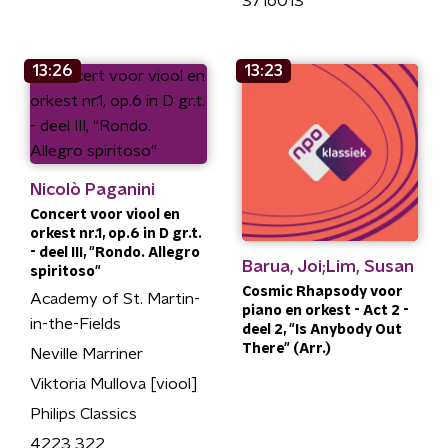
3716013
13:26
13:23
Nicolò Paganini
Concert voor viool en
orkest nr.1, op.6 in D gr.t.
- deel III, "Rondo. Allegro
Barua, Joi;Lim, Susan
spiritoso"
Cosmic Rhapsody voor
Academy of St. Martin-
piano en orkest - Act 2 -
in-the-Fields
deel 2, "Is Anybody Out
There" (Arr.)
Neville Marriner
Viktoria Mullova [viool]
Philips Classics
4223 322