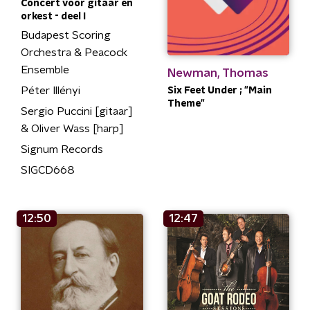
Concert voor gitaar en
orkest - deel I
Budapest Scoring
Orchestra & Peacock
Ensemble
Newman, Thomas
Péter Illényi
Six Feet Under ; "Main
Theme"
Sergio Puccini [gitaar]
& Oliver Wass [harp]
Signum Records
SIGCD668
12:50
12:47