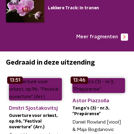
Lekkere Track: In tranen
Meer fragmenten
Gedraaid in deze uitzending
13:51
13:46
Astor Piazzolla
Dmitri Sjostakovitsj
Tango's (3) - nr.3,
"Prepárense"
Ouverture voor orkest,
op.96, "Festival
Daniel Rowland [viool]
ouverture" (Arr.)
& Maja Bogdanovic