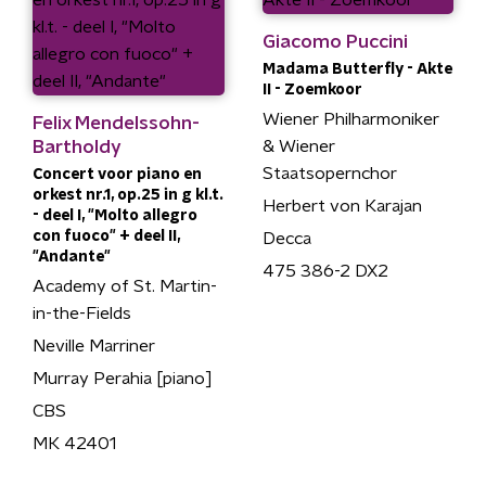
Giacomo Puccini
Madama Butterfly - Akte
II - Zoemkoor
Wiener Philharmoniker
Felix Mendelssohn-
Bartholdy
& Wiener
Staatsopernchor
Concert voor piano en
orkest nr.1, op.25 in g kl.t.
Herbert von Karajan
- deel I, "Molto allegro
con fuoco" + deel II,
Decca
"Andante"
475 386-2 DX2
Academy of St. Martin-
in-the-Fields
Neville Marriner
Murray Perahia [piano]
CBS
MK 42401