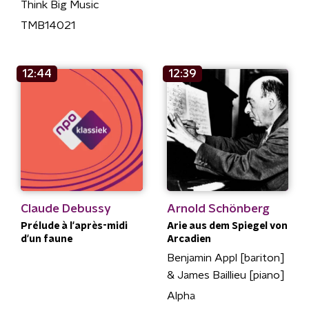
Think Big Music
TMB14021
12:44
12:39
Claude Debussy
Arnold Schönberg
Prélude à l'après-midi
Arie aus dem Spiegel von
d'un faune
Arcadien
Benjamin Appl [bariton]
& James Baillieu [piano]
Alpha