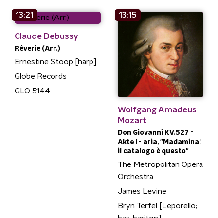
13:21
13:15
Claude Debussy
Rêverie (Arr.)
Ernestine Stoop [harp]
Globe Records
GLO 5144
Wolfgang Amadeus
Mozart
Don Giovanni KV.527 -
Akte I - aria, "Madamina!
il catalogo è questo"
The Metropolitan Opera
Orchestra
James Levine
Bryn Terfel [Leporello;