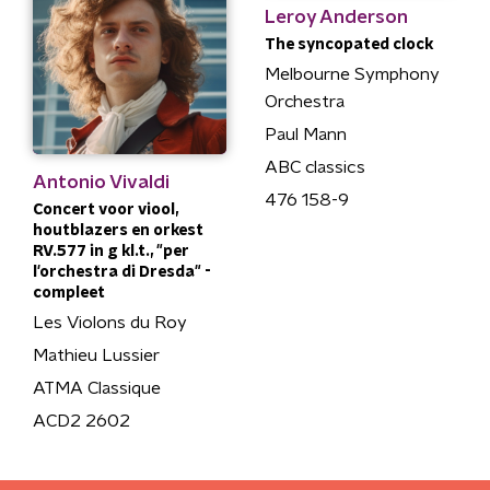
Leroy Anderson
The syncopated clock
Melbourne Symphony
Orchestra
Paul Mann
ABC classics
Antonio Vivaldi
476 158-9
Concert voor viool,
houtblazers en orkest
RV.577 in g kl.t., "per
l'orchestra di Dresda" -
compleet
Les Violons du Roy
Mathieu Lussier
ATMA Classique
ACD2 2602