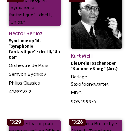
Hector Berlioz
Symfonie op.14,
"Symphonie
fantastique" - deel II, "Un
Kurt Weill
bal"
Die Dreigroschenoper -
Orchestre de Paris
"Kanonen-Song" (Arr.)
Semyon Bychkov
Berlage
Philips Classics
Saxofoonkwartet
438939-2
MDG
903 1999-6
13:29
13:26