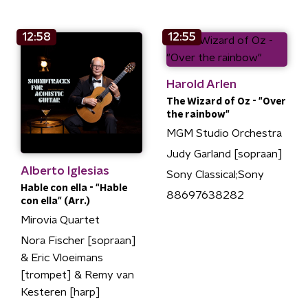
12:58
12:55
Harold Arlen
The Wizard of Oz - "Over
the rainbow"
MGM Studio Orchestra
Judy Garland [sopraan]
Alberto Iglesias
Sony Classical;Sony
Hable con ella - "Hable
88697638282
con ella" (Arr.)
Mirovia Quartet
Nora Fischer [sopraan]
& Eric Vloeimans
[trompet] & Remy van
Kesteren [harp]