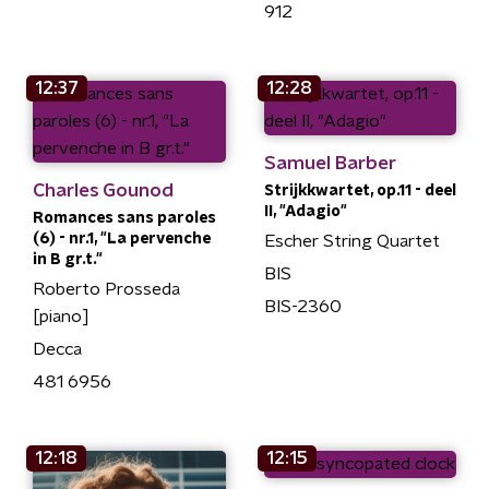
912
12:37
12:28
Samuel Barber
Charles Gounod
Strijkkwartet, op.11 - deel
II, "Adagio"
Romances sans paroles
(6) - nr.1, "La pervenche
Escher String Quartet
in B gr.t."
BIS
Roberto Prosseda
BIS-2360
[piano]
Decca
481 6956
12:18
12:15