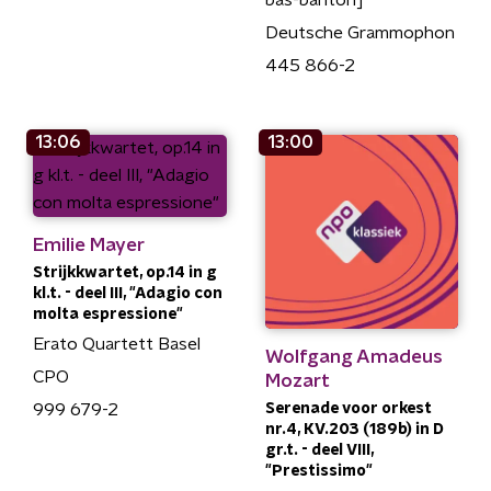
bas-bariton]
Deutsche Grammophon
445 866-2
13:06
13:00
Emilie Mayer
Strijkkwartet, op.14 in g
kl.t. - deel III, "Adagio con
molta espressione"
Erato Quartett Basel
Wolfgang Amadeus
CPO
Mozart
Serenade voor orkest
999 679-2
nr.4, KV.203 (189b) in D
gr.t. - deel VIII,
"Prestissimo"