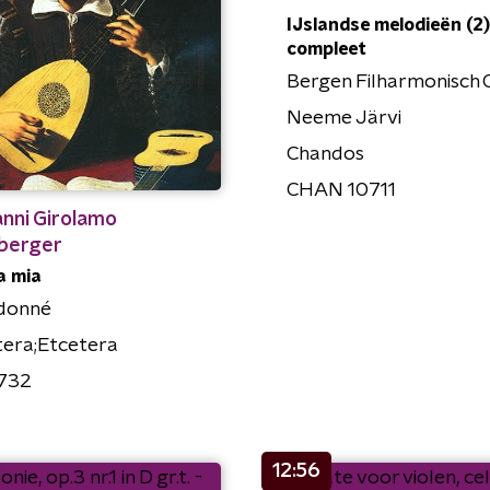
IJslandse melodieën (2)
compleet
Bergen Filharmonisch 
Neeme Järvi
Chandos
CHAN 10711
nni Girolamo
berger
la mia
donné
tera;Etcetera
732
12:56