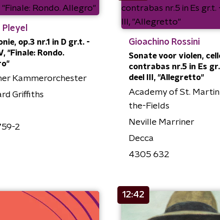
 Pleyel
Gioachino Rossini
ie, op.3 nr.1 in D gr.t. -
V, "Finale: Rondo.
Sonate voor violen, cell
ro"
contrabas nr.5 in Es gr.t
deel III, "Allegretto"
her Kammerorchester
Academy of St. Martin
d Griffiths
the-Fields
Neville Marriner
759-2
Decca
4305 632
12:42