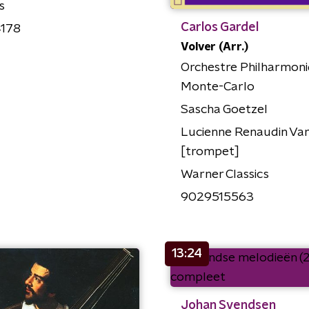
s
Carlos Gardel
4178
Volver (Arr.)
Orchestre Philharmon
Monte-Carlo
Sascha Goetzel
Lucienne Renaudin Va
[trompet]
Warner Classics
9029515563
13:24
Johan Svendsen