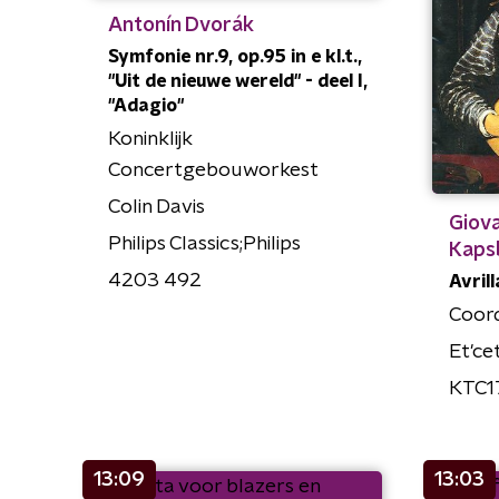
Antonín Dvorák
Symfonie nr.9, op.95 in e kl.t.,
"Uit de nieuwe wereld" - deel I,
"Adagio"
Koninklijk
Concertgebouworkest
Colin Davis
Giova
Philips Classics;Philips
Kaps
4203 492
Avril
Coor
Et'ce
KTC1
13:09
13:03