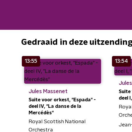
Gedraaid in deze uitzendin
13:55
13:54
Jule
Jules Massenet
Suite
deel 
Suite voor orkest, "Espada" -
deel IV, "La danse de la
Royal
Mercédès"
Orch
Royal Scottish National
Jean
Orchestra