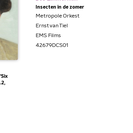
Insecten in de zomer
Metropole Orkest
Ernst van Tiel
EMS Films
42679DCS01
"Six
.2,