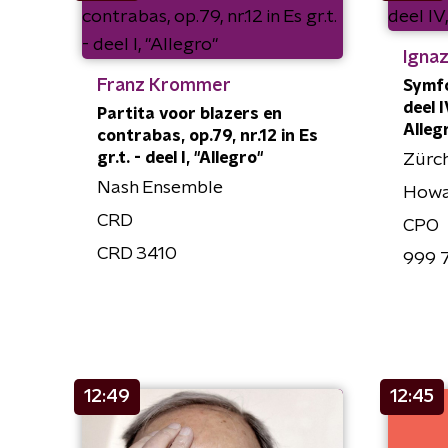
Ignaz
Franz Krommer
Symfon
deel I
Partita voor blazers en
Alleg
contrabas, op.79, nr.12 in Es
gr.t. - deel I, "Allegro"
Zürc
Nash Ensemble
Howar
CRD
CPO
CRD 3410
999 
12:49
12:45