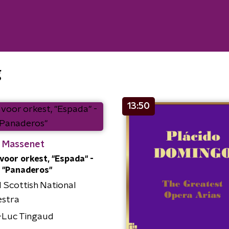
g
13:50
s Massenet
 voor orkest, "Espada" -
I, "Panaderos"
 Scottish National
estra
-Luc Tingaud