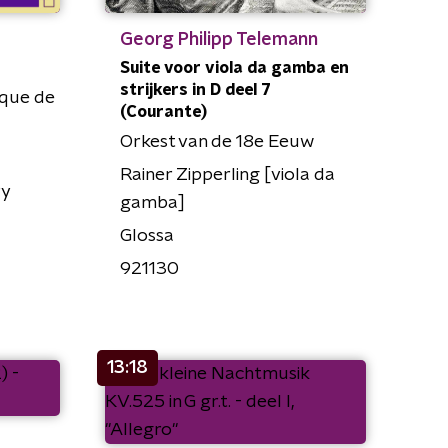
Georg Philipp Telemann
Suite voor viola da gamba en
strijkers in D deel 7
ique de
(Courante)
Orkest van de 18e Eeuw
Rainer Zipperling [viola da
ry
gamba]
Glossa
921130
13:18