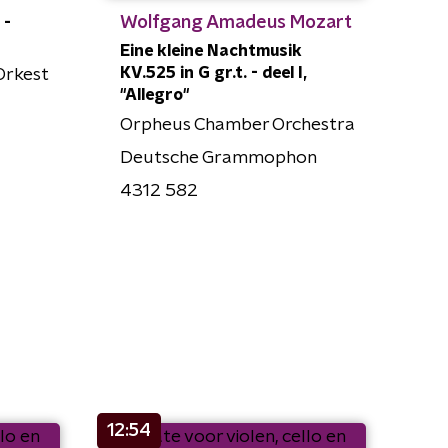
Wolfgang Amadeus Mozart
 -
Eine kleine Nachtmusik
KV.525 in G gr.t. - deel I,
Orkest
"Allegro"
Orpheus Chamber Orchestra
Deutsche Grammophon
4312 582
12:54