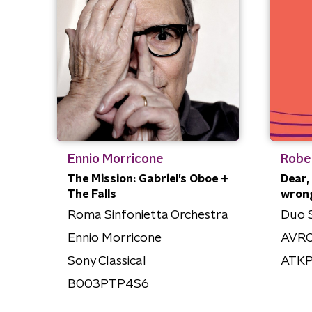
Ennio Morricone
Robe
The Mission: Gabriel’s Oboe +
Dear,
The Falls
wron
Roma Sinfonietta Orchestra
Duo 
Ennio Morricone
AVRO
Sony Classical
ATK
B003PTP4S6