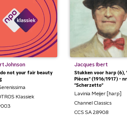
rt Johnson
Jacques Ibert
 do not your fair beauty
Stukken voor harp (6), 
g
Pièces" (1916/1917) - nr
"Scherzetto"
Serenissima
Lavinia Meijer [harp]
TROS Klassiek
Channel Classics
P003
CCS SA 28908