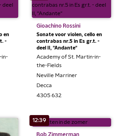
Gioachino Rossini
o en
Sonate voor violen, cello en
. -
contrabas nr.5 in Es gr.t. -
deel II, "Andante"
-in-
Academy of St. Martin-in-
the-Fields
Neville Marriner
Decca
4305 632
12:39
Bob Zimmerman