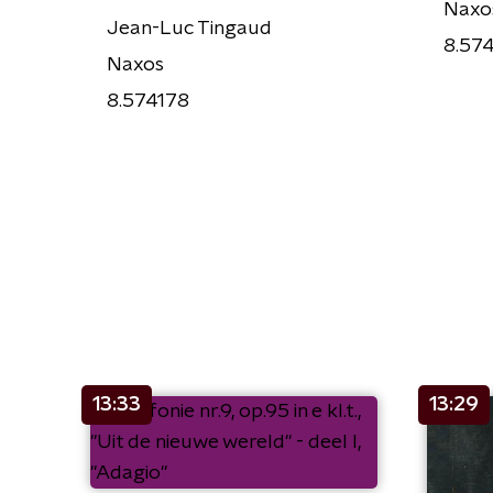
Naxo
Jean-Luc Tingaud
8.57
Naxos
8.574178
13:33
13:29