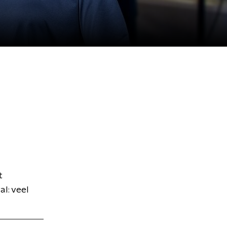
t
al: veel