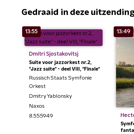
Gedraaid in deze uitzendin
13:55
13:49
Dmitri Sjostakovitsj
Suite voor jazzorkest nr.2,
"Jazz suite" - deel VIII, "Finale"
Russisch Staats Symfonie
Orkest
Dmitry Yablonsky
Naxos
Hecto
8.555949
Symfo
fantas