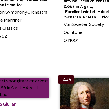
altviool, cello en contr
ante molto"
D.667 in A gr.t.,
"Forellenkwintet" - deel I
on Symphony Orchestra
"Scherzo. Presto - Trio"
le Marriner
Van Swieten Society
s Classics
Quintone
982
Q 11001
12:39
 Giuliani