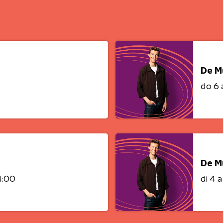
De M
do 6
De M
4:00
di 4 