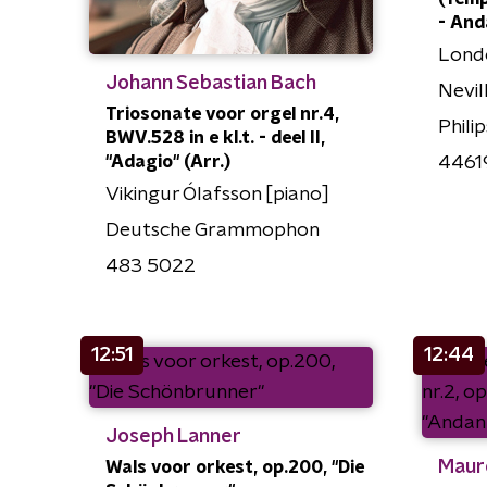
- And
Lond
Johann Sebastian Bach
Nevil
Triosonate voor orgel nr.4,
Philip
BWV.528 in e kl.t. - deel II,
"Adagio" (Arr.)
4461
Vikingur Ólafsson [piano]
Deutsche Grammophon
483 5022
12:51
12:44
Joseph Lanner
Mauro
Wals voor orkest, op.200, "Die