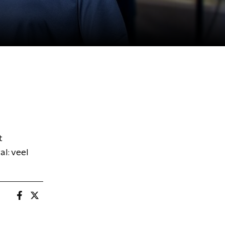
t
al: veel