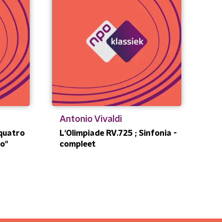
Antonio Vivaldi
 quatro
L'Olimpiade RV.725 ; Sinfonia -
no"
compleet