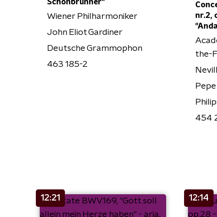
Schönbrunner"
Conce
nr.2, 
Wiener Philharmoniker
"Anda
John Eliot Gardiner
Acade
Deutsche Grammophon
the-F
463 185-2
Nevil
Pepe
Philip
454 
12:21
12:14