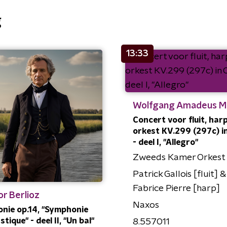
g
13:33
Wolfgang Amadeus M
Concert voor fluit, har
orkest KV.299 (297c) in
- deel I, "Allegro"
Zweeds Kamer Orkest
Patrick Gallois [fluit] &
Fabrice Pierre [harp]
r Berlioz
Naxos
nie op.14, "Symphonie
tique" - deel II, "Un bal"
8.557011