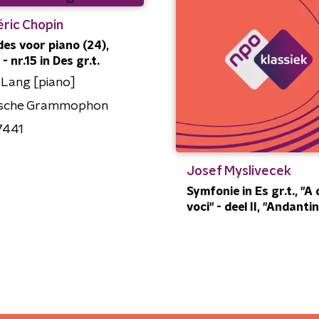
ric Chopin
des voor piano (24),
- nr.15 in Des gr.t.
Lang [piano]
sche Grammophon
7441
Josef Myslivecek
Symfonie in Es gr.t., "A
voci" - deel II, "Andanti