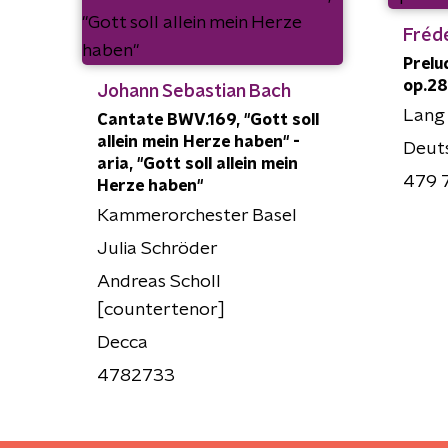
Frédé
Prelu
op.28 
Johann Sebastian Bach
Lang 
Cantate BWV.169, "Gott soll
allein mein Herze haben" -
Deut
aria, "Gott soll allein mein
479 
Herze haben"
Kammerorchester Basel
Julia Schröder
Andreas Scholl
[countertenor]
Decca
4782733