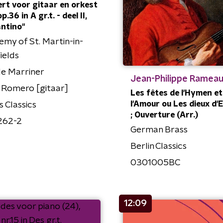
rt voor gitaar en orkest
op.36 in A gr.t. - deel II,
ntino"
my of St. Martin-in-
ields
le Marriner
Jean-Philippe Ramea
 Romero [gitaar]
Les fêtes de l'Hymen et
l'Amour ou Les dieux d'
s Classics
; Ouverture (Arr.)
262-2
German Brass
Berlin Classics
0301005BC
12:09