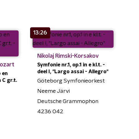
13:26
Nikolaj Rimski-Korsakov
ozart
Symfonie nr.1, op.1 in e kl.t. -
deel I, "Largo assai - Allegro"
p en
 C gr.t.
Göteborg Symfonieorkest
Neeme Järvi
Deutsche Grammophon
4236 042