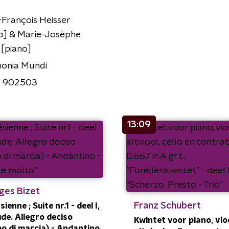
François Heisser
o] & Marie-Josèphe
[piano]
onia Mundi
 902503
13:09
ges Bizet
Franz Schubert
sienne ; Suite nr.1 - deel I,
ude. Allegro deciso
Kwintet voor piano, vioo
o di marcia) - Andantino