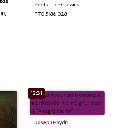
abas
PentaTone Classics
II,
PTC 5186 028
12:31
Joseph Haydn