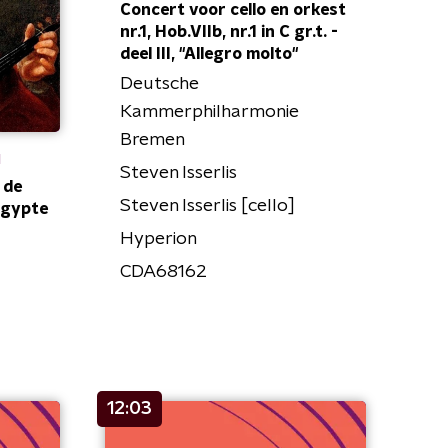
Concert voor cello en orkest
nr.1, Hob.VIIb, nr.1 in C gr.t. -
deel III, "Allegro molto"
Deutsche
Kammerphilharmonie
Bremen
u
Steven Isserlis
 de
Steven Isserlis [cello]
Egypte
Hyperion
CDA68162
12:03