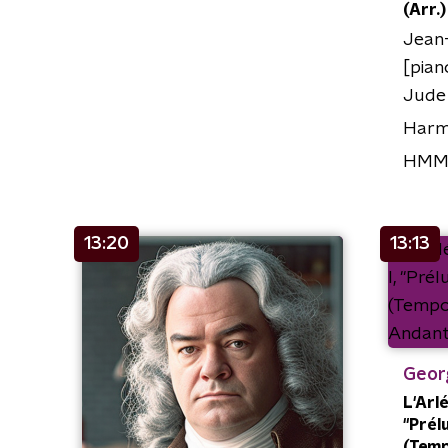
(Arr.)
Jean-
[pian
Jude 
Harm
HMM
13:20
13:13
Geor
L'Arlé
"Prél
(Temp