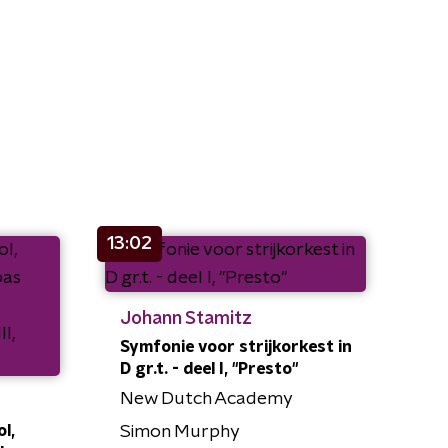
13:02
Johann Stamitz
Symfonie voor strijkorkest in
D gr.t. - deel I, "Presto"
New Dutch Academy
l,
Simon Murphy