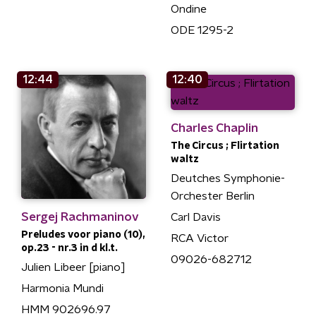
Ondine
ODE 1295-2
12:44
12:40
Charles Chaplin
The Circus ; Flirtation
waltz
Deutches Symphonie-
Orchester Berlin
Sergej Rachmaninov
Carl Davis
Preludes voor piano (10),
RCA Victor
op.23 - nr.3 in d kl.t.
09026-682712
Julien Libeer [piano]
Harmonia Mundi
HMM 902696.97