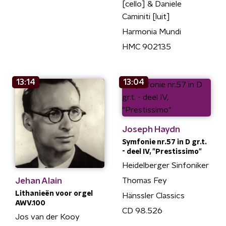
[cello] & Daniele
Caminiti [luit]
Harmonia Mundi
HMC 902135
13:14
13:04
Joseph Haydn
Symfonie nr.57 in D gr.t.
- deel IV, "Prestissimo"
Heidelberger Sinfoniker
Jehan Alain
Thomas Fey
Lithanieën voor orgel
Hänssler Classics
AWV.100
CD 98.526
Jos van der Kooy