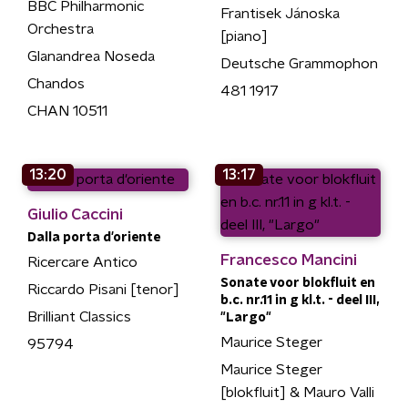
BBC Philharmonic
Frantisek Jánoska
Orchestra
[piano]
Glanandrea Noseda
Deutsche Grammophon
Chandos
481 1917
CHAN 10511
13:20
13:17
Giulio Caccini
Dalla porta d'oriente
Francesco Mancini
Ricercare Antico
Sonate voor blokfluit en
Riccardo Pisani [tenor]
b.c. nr.11 in g kl.t. - deel III,
Brilliant Classics
"Largo"
Maurice Steger
95794
Maurice Steger
[blokfluit] & Mauro Valli