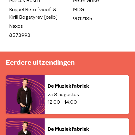
Marcus Bosch
Peter Gülke
Kuppel Reto [viool] &
MDG
Kirill Bogatyrev [cello]
9012185
Naxos
8573993
Eerdere uitzendingen
De Muziekfabriek
za 8 augustus
12:00 - 14:00
De Muziekfabriek