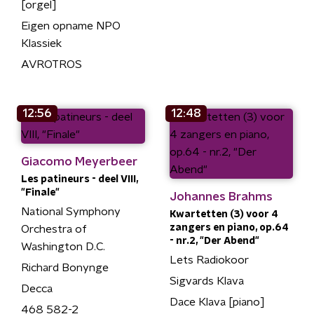
[orgel]
Eigen opname NPO
Klassiek
AVROTROS
12:56
12:48
Giacomo Meyerbeer
Les patineurs - deel VIII,
"Finale"
Johannes Brahms
National Symphony
Kwartetten (3) voor 4
zangers en piano, op.64
Orchestra of
- nr.2, "Der Abend"
Washington D.C.
Lets Radiokoor
Richard Bonynge
Sigvards Klava
Decca
Dace Klava [piano]
468 582-2