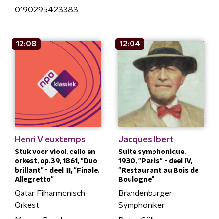
0190295423383
12:08
12:04
Henri Vieuxtemps
Jacques Ibert
Stuk voor viool, cello en
Suite symphonique,
orkest, op.39, 1861, "Duo
1930, "Paris" - deel IV,
brillant" - deel III, "Finale.
"Restaurant au Bois de
Allegretto"
Boulogne"
Qatar Filharmonisch
Brandenburger
Orkest
Symphoniker