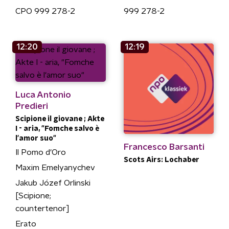
CPO 999 278-2
999 278-2
12:20
12:19
Luca Antonio
Predieri
Scipione il giovane ; Akte
I - aria, "Fomche salvo è
l'amor suo"
Francesco Barsanti
Il Pomo d'Oro
Scots Airs: Lochaber
Maxim Emelyanychev
Jakub Józef Orlinski
[Scipione;
countertenor]
Erato