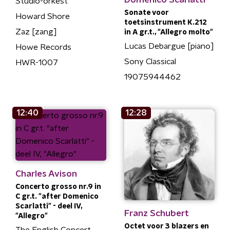
Studio-orkest
Sonate voor
Howard Shore
toetsinstrument K.212
Zaz [zang]
in A gr.t., "Allegro molto"
Lucas Debargue [piano]
Howe Records
Sony Classical
HWR-1007
19075944462
12:40
12:28
Charles Avison
Concerto grosso nr.9 in
C gr.t. "after Domenico
Scarlatti" - deel IV,
Franz Schubert
"Allegro"
Octet voor 3 blazers en