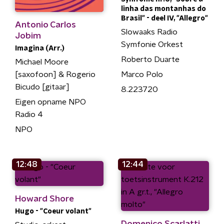
linha das montanhas do
Brasil" - deel IV, "Allegro"
Antonio Carlos
Slowaaks Radio
Jobim
Symfonie Orkest
Imagina (Arr.)
Roberto Duarte
Michael Moore
Marco Polo
[saxofoon] & Rogerio
Bicudo [gitaar]
8.223720
Eigen opname NPO
Radio 4
NPO
12:48
12:44
Howard Shore
Hugo - "Coeur volant"
Domenico Scarlatti