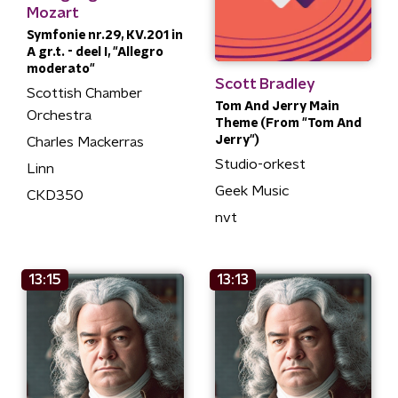
Mozart
Symfonie nr.29, KV.201 in
A gr.t. - deel I, "Allegro
moderato"
Scott Bradley
Scottish Chamber
Tom And Jerry Main
Orchestra
Theme (From "Tom And
Jerry")
Charles Mackerras
Studio-orkest
Linn
Geek Music
CKD350
nvt
13:15
13:13