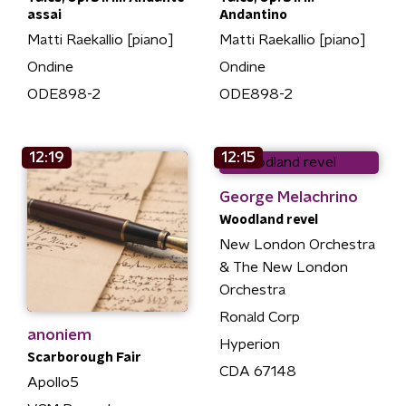
assai
Andantino
Matti Raekallio [piano]
Matti Raekallio [piano]
Ondine
Ondine
ODE898-2
ODE898-2
12:19
12:15
George Melachrino
Woodland revel
New London Orchestra
& The New London
Orchestra
Ronald Corp
anoniem
Hyperion
Scarborough Fair
CDA 67148
Apollo5