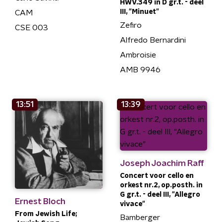
HWV.349 in D gr.t. - deel
III, "Minuet"
CAM
Zefiro
CSE 003
Alfredo Bernardini
Ambroisie
AMB 9946
13:51
13:39
Joseph Joachim Raff
Concert voor cello en
orkest nr.2, op.posth. in
G gr.t. - deel III, "Allegro
Ernest Bloch
vivace"
From Jewish Life;
Bamberger