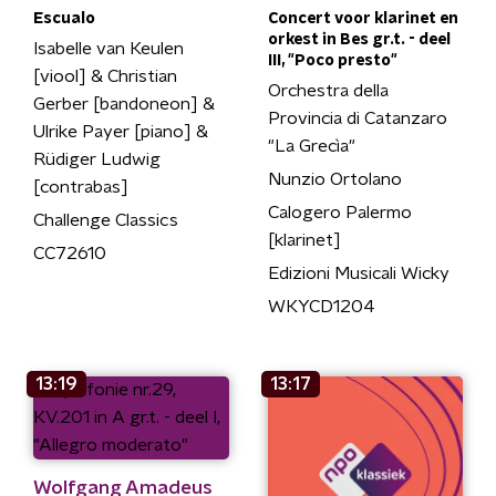
Escualo
Concert voor klarinet en
orkest in Bes gr.t. - deel
Isabelle van Keulen
III, "Poco presto"
[viool] & Christian
Orchestra della
Gerber [bandoneon] &
Provincia di Catanzaro
Ulrike Payer [piano] &
"La Grecìa"
Rüdiger Ludwig
Nunzio Ortolano
[contrabas]
Calogero Palermo
Challenge Classics
[klarinet]
CC72610
Edizioni Musicali Wicky
WKYCD1204
13:19
13:17
Wolfgang Amadeus