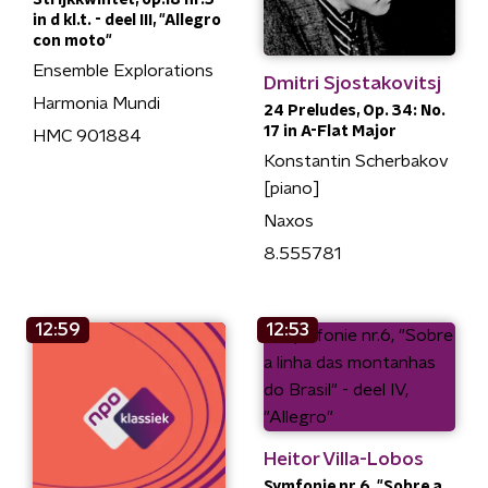
Strijkkwintet, op.18 nr.5
in d kl.t. - deel III, "Allegro
con moto"
Ensemble Explorations
Dmitri Sjostakovitsj
Harmonia Mundi
24 Preludes, Op. 34: No.
17 in A-Flat Major
HMC 901884
Konstantin Scherbakov
[piano]
Naxos
8.555781
12:59
12:53
Heitor Villa-Lobos
Symfonie nr.6, "Sobre a