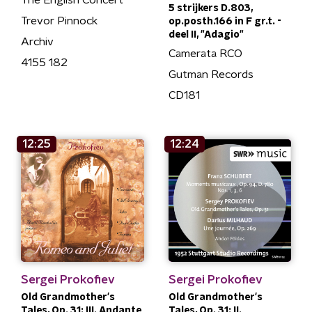
The English Concert
5 strijkers D.803,
Trevor Pinnock
op.posth.166 in F gr.t. -
deel II, "Adagio"
Archiv
Camerata RCO
4155 182
Gutman Records
CD181
12:25
12:24
Sergei Prokofiev
Sergei Prokofiev
Old Grandmother's
Old Grandmother's
Tales, Op. 31: III. Andante
Tales, Op. 31: II.