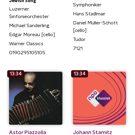
Jewish Song
Symphoniker
Luzerner
Hans Stadlmair
Sinfonieorchester
Daniel Müller-Schott
Michael Sanderling
[cello]
Edgar Moreau [cello]
Tudor
Warner Classics
7121
0190295105105
13:34
13:34
Astor Piazzolla
Johann Stamitz