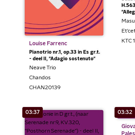
H.563 
"Alleg
Masu
Et'ce
KTC 
Louise Farrenc
Pianotrio nr.1, op.33 in Es gr.t.
- deel II, "Adagio sostenuto"
Neave Trio
Chandos
CHAN20139
03:37
03:32
Giova
Pales