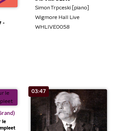
Simon Trpceski [piano]
Wigmore Hall Live
 -
WHLIVE0058
03:47
Grand)
 le
ompleet