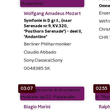
Omnes
Ensem
Wolfgang Amadeus Mozart
Symfonie in D gr.t., (naar
Wilf
Serenade nr.9, KV.320,
Chri
"Posthorn Serenade") - deel II,
"Andantino"
CHR 
Berliner Philharmoniker
Claudio Abbado
Sony Classical;Sony
0048385 SK
03:07
02:55
Biagio Marini
Ralph