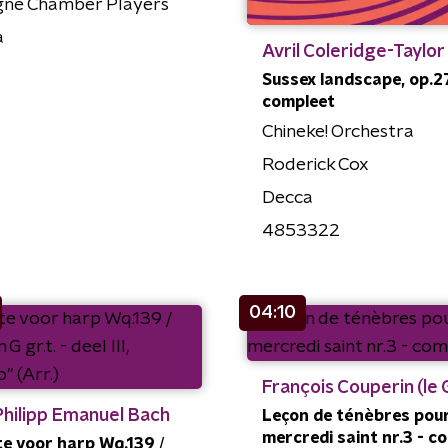
gne Chamber Players
a
Avril Coleridge-Taylor
Sussex landscape, op.27
compleet
Chineke! Orchestra
Roderick Cox
Decca
4853322
04:10
François Couperin (le 
Philipp Emanuel Bach
Leçon de ténèbres pour
mercredi saint nr.3 - c
e voor harp Wq.139 /