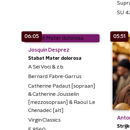
Supr
SU 4
06:05
05:51
Josquin Desprez
Stabat Mater dolorosa
A Sei Voci & z.b.
Bernard Fabre-Garrus
Catherine Padaut [sopraan]
& Catherine Jousselin
[mezzosopraan] & Raoul Le
Chenadec [alt]
Anto
Virgin Classics
Strijk
E 8560