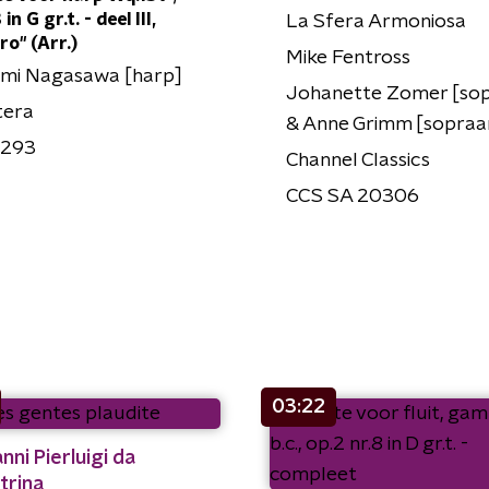
in G gr.t. - deel III,
La Sfera Armoniosa
ro" (Arr.)
Mike Fentross
mi Nagasawa [harp]
Johanette Zomer [so
tera
& Anne Grimm [sopraa
1293
Channel Classics
CCS SA 20306
03:22
nni Pierluigi da
trina