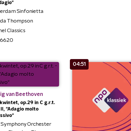
Adagio"
erdam Sinfonietta
ida Thompson
el Classics
36620
04:51
ig van Beethoven
kwintet, op.29 in C g.r.t.
 II, "Adagio molto
ssivo"
Symphony Orchester