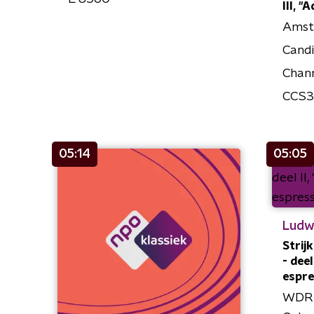
III, "
Amst
Cand
Chann
CCS
05:14
05:05
Ludw
Strijk
- deel
espre
WDR 