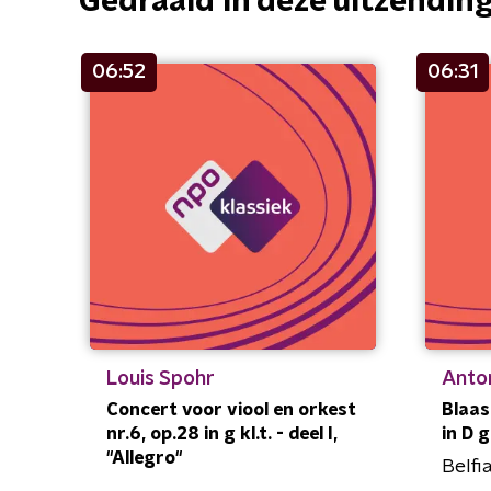
Gedraaid in deze uitzendin
06:52
06:31
Louis Spohr
Anton
Concert voor viool en orkest
Blaas
nr.6, op.28 in g kl.t. - deel I,
in D g
"Allegro"
Belfi