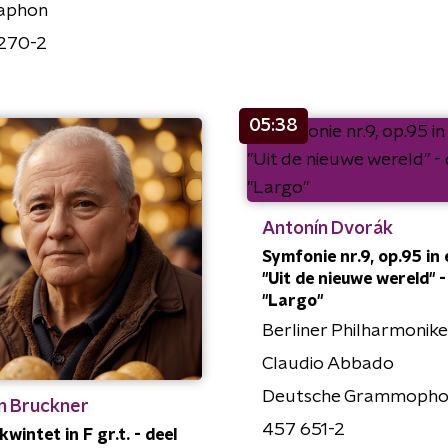
aphon
270-2
05:38
Antonín Dvorák
Symfonie nr.9, op.95 in e 
"Uit de nieuwe wereld" - 
"Largo"
Berliner Philharmonike
Claudio Abbado
Deutsche Grammoph
n Bruckner
457 651-2
kwintet in F gr.t. - deel