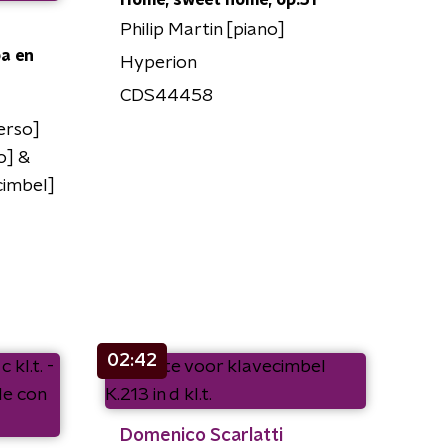
Home, sweet home, op.51
Philip Martin [piano]
ba en
Hyperion
CDS44458
erso]
o] &
cimbel]
02:42
Domenico Scarlatti