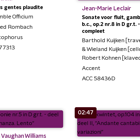
 gentes plaudite
Jean-Marie Leclair
ble Officium
Sonate voor fluit, gam
b.c., op.2 nr.8 in D gr.t. -
ried Rombach
compleet
stophorus
Barthold Kuijken [trav
77313
& Wieland Kuijken [cell
Robert Kohnen [klave
Accent
ACC 58436D
02:47
 Vaughan Williams