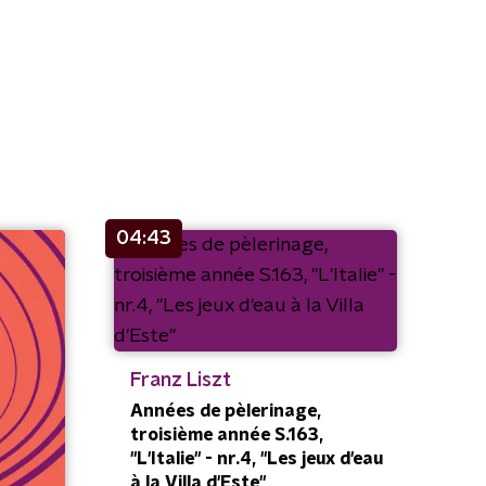
04:43
Franz Liszt
Années de pèlerinage,
troisième année S.163,
"L'Italie" - nr.4, "Les jeux d'eau
à la Villa d'Este"