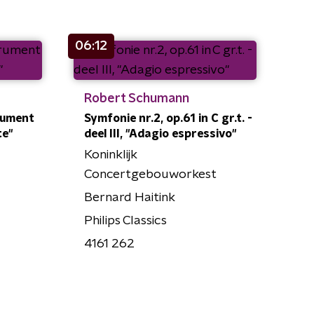
06:12
Robert Schumann
rument
Symfonie nr.2, op.61 in C gr.t. -
te"
deel III, "Adagio espressivo"
Koninklijk
Concertgebouworkest
Bernard Haitink
Philips Classics
4161 262