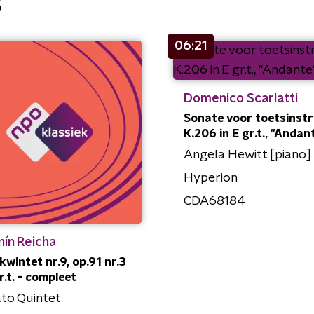
g
06:21
Domenico Scarlatti
Sonate voor toetsinst
K.206 in E gr.t., "Andan
Angela Hewitt [piano]
Hyperion
CDA68184
ín Reicha
kwintet nr.9, op.91 nr.3
r.t. - compleet
ato Quintet