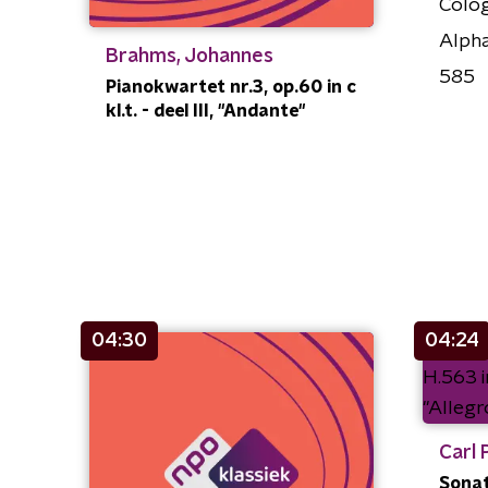
Colo
Alph
Brahms, Johannes
585
Pianokwartet nr.3, op.60 in c
kl.t. - deel III, "Andante"
04:30
04:24
Carl 
Sonat