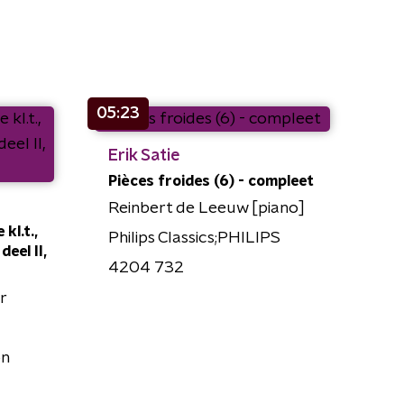
05:23
Erik Satie
Pièces froides (6) - compleet
Reinbert de Leeuw [piano]
kl.t.,
Philips Classics;PHILIPS
deel II,
4204 732
r
on