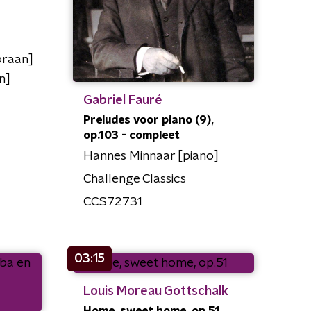
praan]
n]
Gabriel Fauré
Preludes voor piano (9),
op.103 - compleet
Hannes Minnaar [piano]
Challenge Classics
CCS72731
03:15
Louis Moreau Gottschalk