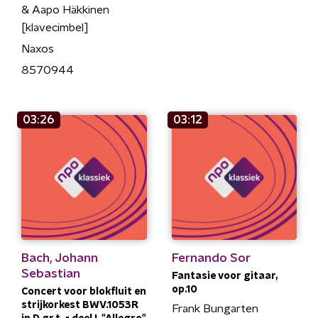
& Aapo Häkkinen
[klavecimbel]
Naxos
8570944
03:26
03:12
Bach, Johann
Fernando Sor
Sebastian
Fantasie voor gitaar,
op.10
Concert voor blokfluit en
strijkorkest BWV.1053R
Frank Bungarten