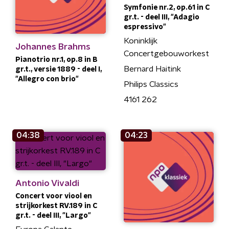
Symfonie nr.2, op.61 in C
gr.t. - deel III, "Adagio
espressivo"
Koninklijk
Johannes Brahms
Concertgebouworkest
Pianotrio nr.1, op.8 in B
Bernard Haitink
gr.t., versie 1889 - deel I,
"Allegro con brio"
Philips Classics
4161 262
04:38
04:23
Antonio Vivaldi
Concert voor viool en
strijkorkest RV.189 in C
gr.t. - deel III, "Largo"