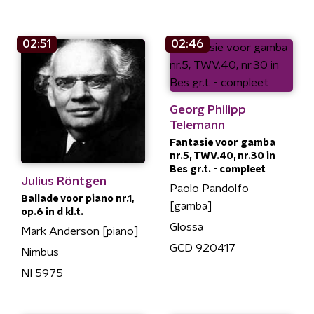
02:51
02:46
Georg Philipp
Telemann
Fantasie voor gamba
nr.5, TWV.40, nr.30 in
Bes gr.t. - compleet
Julius Röntgen
Paolo Pandolfo
Ballade voor piano nr.1,
[gamba]
op.6 in d kl.t.
Glossa
Mark Anderson [piano]
GCD 920417
Nimbus
NI 5975