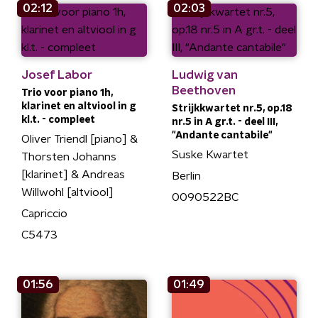
02:12
02:03
Josef Labor
Ludwig van
Beethoven
Trio voor piano 1h,
klarinet en altviool in g
Strijkkwartet nr.5, op.18
kl.t. - compleet
nr.5 in A gr.t. - deel III,
"Andante cantabile"
Oliver Triendl [piano] &
Suske Kwartet
Thorsten Johanns
[klarinet] & Andreas
Berlin
Willwohl [altviool]
0090522BC
Capriccio
C5473
01:56
01:49