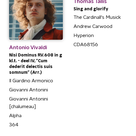
Thomas Tallis
Sing and glorify
The Cardinall's Musick
Andrew Carwood
Hyperion
CDA68156
Antonio Vivaldi
Nisi Dominus RV.608 in g
kl.t. - deel IV, "Cum
dederit delectis suis
somnum" (Arr.)
Il Giardino Armonico
Giovanni Antonini
Giovanni Antonini
[chalumeau]
Alpha
364