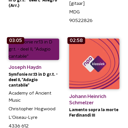
in D gr.t. - deel I, "Allegro"
[gitaar]
(Arr.)
MDG
90522826
03:05
02:58
Joseph Haydn
Symfonie nr.13 in D gr.t. -
deel II, "Adagio
cantabile"
Academy of Ancient
Johann Heinrich
Music
Schmelzer
Christopher Hogwood
Lamento sopra la morte
Ferdinandi III
L'Oiseau-Lyre
4336 612