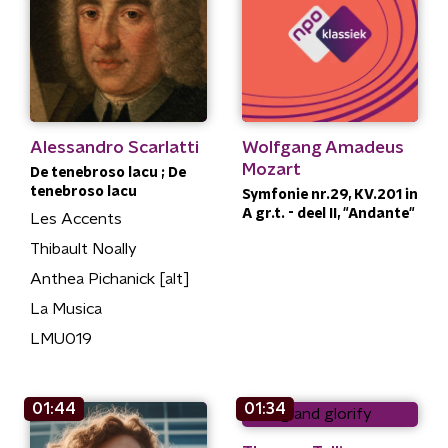
Alessandro Scarlatti
Wolfgang Amadeus
Mozart
De tenebroso lacu ; De
tenebroso lacu
Symfonie nr.29, KV.201 in
A gr.t. - deel II, "Andante"
Les Accents
Thibault Noally
Anthea Pichanick [alt]
La Musica
LMU019
01:44
01:34