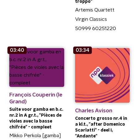
troppo"
Artemis Quartett
Virgin Classics
50999 60251220
03:40
03:34
François Couperin (le
Grand)
Suite voor gamba en b.c.
Charles Avison
nr.2 in A gr.t., "Pièces de
Concerto grosso nr.4 in
violes avec la basse
a kl.t., "after Domenico
chifrée" - compleet
Scarlatti" - deel I,
Mikko Perkola [gamba]
"Andante"