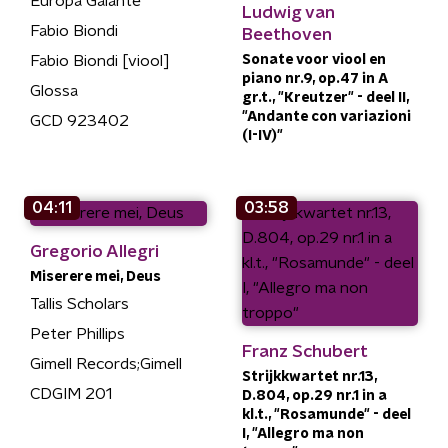
Europa Galante
Ludwig van
Fabio Biondi
Beethoven
Sonate voor viool en
Fabio Biondi [viool]
piano nr.9, op.47 in A
Glossa
gr.t., "Kreutzer" - deel II,
"Andante con variazioni
GCD 923402
(I-IV)"
04:11
03:58
Gregorio Allegri
Miserere mei, Deus
Tallis Scholars
Peter Phillips
Franz Schubert
Gimell Records;Gimell
Strijkkwartet nr.13,
CDGIM 201
D.804, op.29 nr.1 in a
kl.t., "Rosamunde" - deel
I, "Allegro ma non