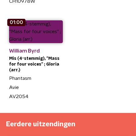
CH10978W
01:00
William Byrd
Mis (4-stemmig), "Mass
for four voices" ; Gloria
(arr.)
Phantasm
Avie
AV2054
Eerdere uitzendingen