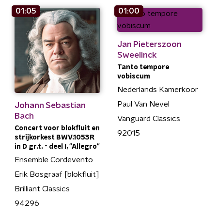
01:05
01:00
Jan Pieterszoon
Sweelinck
Tanto tempore
vobiscum
Nederlands Kamerkoor
Paul Van Nevel
Johann Sebastian
Bach
Vanguard Classics
Concert voor blokfluit en
92015
strijkorkest BWV.1053R
in D gr.t. - deel I, "Allegro"
Ensemble Cordevento
Erik Bosgraaf [blokfluit]
Brilliant Classics
94296