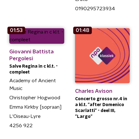
0190295723934
01:53
01:48
Giovanni Battista
Pergolesi
Salve Regina in c kl.t. -
compleet
Academy of Ancient
Music
Charles Avison
Christopher Hogwood
Concerto grosso nr.4 in
a kl.t. "after Domenico
Emma Kirkby [sopraan]
Scarlatti" - deel III,
L'Oiseau-Lyre
"Largo"
4256 922