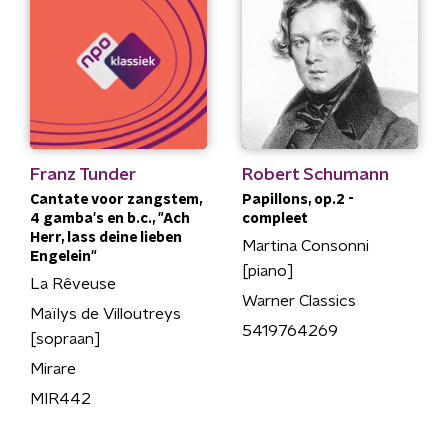
Franz Tunder
Robert Schumann
Cantate voor zangstem,
Papillons, op.2 -
4 gamba's en b.c., "Ach
compleet
Herr, lass deine lieben
Martina Consonni
Engelein"
[piano]
La Rêveuse
Warner Classics
Maïlys de Villoutreys
5419764269
[sopraan]
Mirare
MIR442