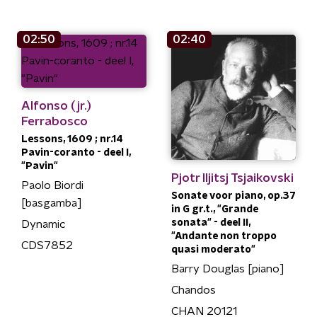
02:50
02:40
Alfonso (jr.)
Ferrabosco
Lessons, 1609 ; nr.14
Pavin-coranto - deel I,
"Pavin"
Pjotr Iljitsj Tsjaikovski
Paolo Biordi
Sonate voor piano, op.37
[basgamba]
in G gr.t., "Grande
sonata" - deel II,
Dynamic
"Andante non troppo
CDS7852
quasi moderato"
Barry Douglas [piano]
Chandos
CHAN 20121