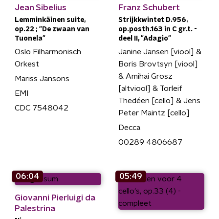
Jean Sibelius
Franz Schubert
Lemminkäinen suite,
Strijkkwintet D.956,
op.22 ; "De zwaan van
op.posth.163 in C gr.t. -
Tuonela"
deel II, "Adagio"
Oslo Filharmonisch
Janine Jansen [viool] &
Orkest
Boris Brovtsyn [viool]
& Amihai Grosz
Mariss Jansons
[altviool] & Torleif
EMI
Thedéen [cello] & Jens
CDC 7548042
Peter Maintz [cello]
Decca
00289 4806687
06:04
05:49
Giovanni Pierluigi da
Palestrina