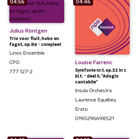
04:56
04:46
Julius Röntgen
Trio voor fluit, hobo en
fagot, op.86 - compleet
Linos Ensemble
Louise Farrenc
CPO
Symfonie nr.1, op.32 in c
777 127-2
kl.t. - deel II, "Adagio
cantabile"
Insula Orchestra
Laurence Equilbey
Erato
0190296698521