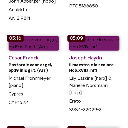
John Abberger [hobo]
PTC 5186650
Analekta
AN 2 9811
05:16
05:09
César Franck
Joseph Haydn
Pastorale voor orgel,
Il maestro e lo scolare
op.19 in E gr.t. (Arr.)
Hob.XVIIa, nr.1
Michael Frohnmeyer
Lily Laskine [harp] &
[piano]
Marielle Nordmann
[harp]
Cypres
Erato
CYP1622
3984-22029-2