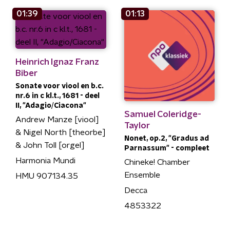
01:39
01:13
Heinrich Ignaz Franz
Biber
Sonate voor viool en b.c.
nr.6 in c kl.t., 1681 - deel
II, "Adagio/Ciacona"
Samuel Coleridge-
Andrew Manze [viool]
Taylor
& Nigel North [theorbe]
Nonet, op.2, "Gradus ad
& John Toll [orgel]
Parnassum" - compleet
Harmonia Mundi
Chineke! Chamber
Ensemble
HMU 907134.35
Decca
4853322