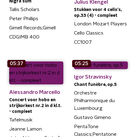
Nigra sum
Julius Klengel
Tallis Scholars
Stukken voor 4 cello's,
op.33 (4) - compleet
Peter Phillips
London Mozart Players
Gimell Records;Gimell
Cello Classics
CDGIMB 400
CC1007
05:37
05:25
Igor Stravinsky
Chant funèbre, op.5
Alessandro Marcello
Orchestre
Concert voor hobo en
Philharmonique du
strijkorkest nr.2 in d kl.t.
Luxembourg
- compleet
Gustavo Gimeno
Tafelmusik
PentaTone
Jeanne Lamon
Classics;Pentatone