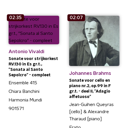
02:35
02:07
Antonio Vivaldi
Sonate voor strijkorkest
RV.130 in Es gr.t.,
"Sonata al Santo
Johannes Brahms
Sepolcro" - compleet
Sonate voor cello en
Ensemble 415
piano nr.2, op.99 in F
Chiara Banchini
gr.t. - deel II, "Adagio
affetuoso"
Harmonia Mundi
Jean-Guihen Queyras
901571
[cello] & Alexandre
Tharaud [piano]
Erato