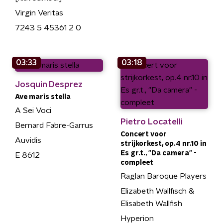
Virgin Veritas
7243 5 45361 2 0
03:33
03:18
Josquin Desprez
Ave maris stella
A Sei Voci
Pietro Locatelli
Bernard Fabre-Garrus
Concert voor
Auvidis
strijkorkest, op.4 nr.10 in
Es gr.t., "Da camera" -
E 8612
compleet
Raglan Baroque Players
Elizabeth Wallfisch &
Elisabeth Wallfish
Hyperion