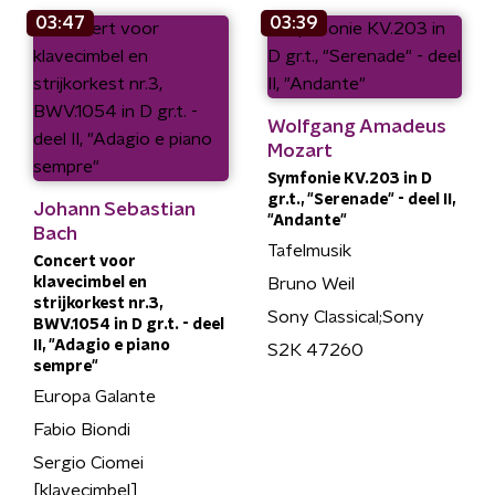
03:47
03:39
Wolfgang Amadeus
Mozart
Symfonie KV.203 in D
gr.t., "Serenade" - deel II,
Johann Sebastian
"Andante"
Bach
Tafelmusik
Concert voor
klavecimbel en
Bruno Weil
strijkorkest nr.3,
Sony Classical;Sony
BWV.1054 in D gr.t. - deel
II, "Adagio e piano
S2K 47260
sempre"
Europa Galante
Fabio Biondi
Sergio Ciomei
[klavecimbel]