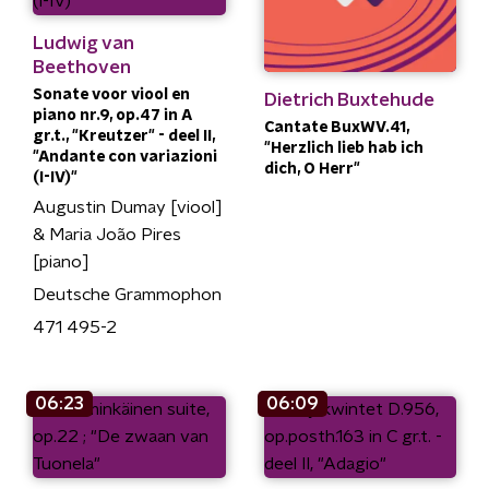
Ludwig van
Beethoven
Sonate voor viool en
Dietrich Buxtehude
piano nr.9, op.47 in A
Cantate BuxWV.41,
gr.t., "Kreutzer" - deel II,
"Herzlich lieb hab ich
"Andante con variazioni
dich, O Herr"
(I-IV)"
Augustin Dumay [viool]
& Maria João Pires
[piano]
Deutsche Grammophon
471 495-2
06:23
06:09