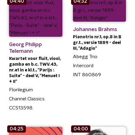
04:40
04:32
Johannes Brahms
Pianotrio nr.1, op.8 in B
gr.t., versie 1889 - deel
Georg Philipp
III, "Adagio"
Telemann
Abegg Trio
Kwartet voor fluit, viool,
gamba en b.c. TWV.43,
Intercord
nr.e1 in e kl.t., "Parijs :
INT 860869
Suite" - deel V, "Menuet I
+ II"
Florilegium
Channel Classics
CCS13598
04:25
04:00