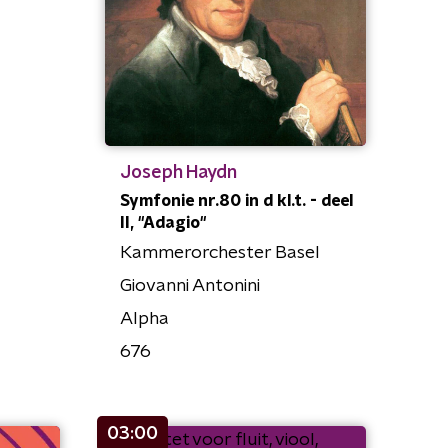
Joseph Haydn
Symfonie nr.80 in d kl.t. - deel
II, "Adagio"
Kammerorchester Basel
Giovanni Antonini
Alpha
676
03:00