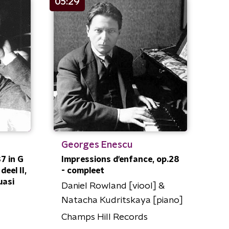
05:29
Georges Enescu
7 in G
Impressions d'enfance, op.28
deel II,
- compleet
uasi
Daniel Rowland [viool] &
Natacha Kudritskaya [piano]
Champs Hill Records