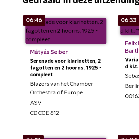
Gedraaid in deze uitzendin
06:46
06:33
Felix
Bart
Mátyás Seiber
Varia
Serenade voor klarinetten, 2
d kl.t
fagotten en 2 hoorns, 1925 -
compleet
Sebas
Blazers van het Chamber
Berli
Orchestra of Europe
0016
ASV
CD COE 812