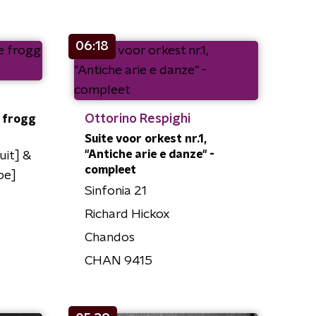
06:18
Ottorino Respighi
e frogg
Suite voor orkest nr.1,
"Antiche arie e danze" -
uit] &
compleet
be]
Sinfonia 21
Richard Hickox
Chandos
CHAN 9415