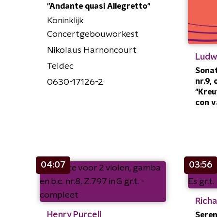
"Andante quasi Allegretto"
Koninklijk
Concertgebouworkest
Nikolaus Harnoncourt
Ludw
Teldec
Sonat
nr.9, 
0630-17126-2
"Kreu
con va
04:07
03:56
Richa
Henry Purcell
Seren