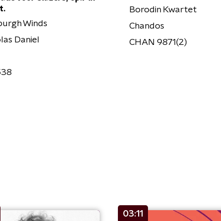
t.
Borodin Kwartet
burgh Winds
Chandos
las Daniel
CHAN 9871(2)
538
03:11