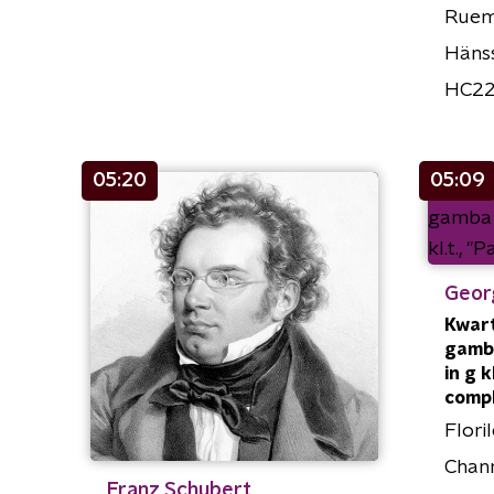
Ruem
Hänss
HC2
05:20
05:09
Geor
Kwarte
gamba
in g k
comp
Flori
Chann
Franz Schubert