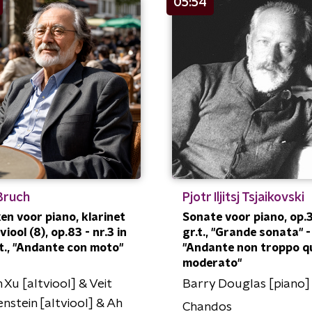
05:54
Bruch
Pjotr Iljitsj Tsjaikovski
en voor piano, klarinet
Sonate voor piano, op.3
viool (8), op.83 - nr.3 in
gr.t., "Grande sonata" - 
l.t., "Andante con moto"
"Andante non troppo q
moderato"
n Xu [altviool] & Veit
Barry Douglas [piano]
nstein [altviool] & Ah
Chandos