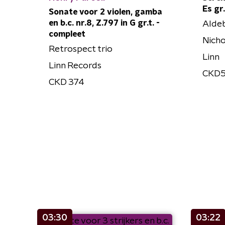
Es gr.
Sonate voor 2 violen, gamba
en b.c. nr.8, Z.797 in G gr.t. -
Alde
compleet
Nicho
Retrospect trio
Linn
Linn Records
CKD
CKD 374
03:30
03:22