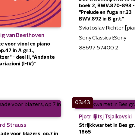
boek 2, BWV.870-893 -
"Prelude en fuga nr.23
BWV.892 in B gr.t."
Sviatoslav Richter [pi
ig van Beethoven
Sony Classical;Sony
e voor viool en piano
88697 57400 2
op.47 in A gr.t.,
tzer" - deel II, "Andante
riazioni (I-IV)"
03:43
Pjotr Iljitsj Tsjaikovski
rd Strauss
Strijkkwartet in Bes gr.
1865
ade voor blazers, op.7 in