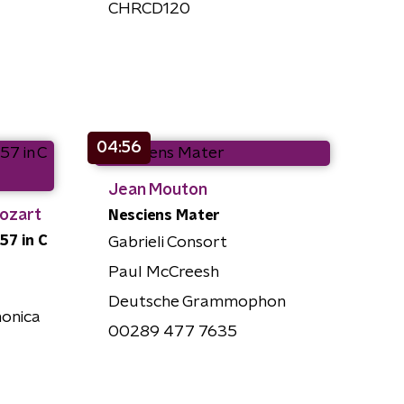
CHRCD120
04:56
Jean Mouton
ozart
Nesciens Mater
57 in C
Gabrieli Consort
Paul McCreesh
Deutsche Grammophon
onica
00289 477 7635