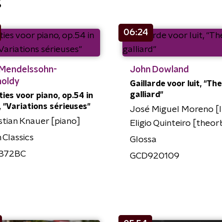
g
06:24
 Mendelssohn-
John Dowland
holdy
Gaillarde voor luit, "Th
galliard"
ties voor piano, op.54 in
., "Variations sérieuses"
José Miguel Moreno [l
tian Knauer [piano]
Eligio Quinteiro [theor
n Classics
Glossa
372BC
GCD920109