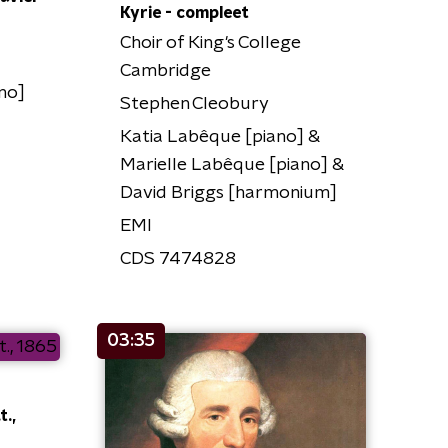
Kyrie - compleet
Choir of King's College
Cambridge
ano]
Stephen Cleobury
Katia Labêque [piano] &
Marielle Labêque [piano] &
David Briggs [harmonium]
EMI
CDS 7474828
03:35
t.,