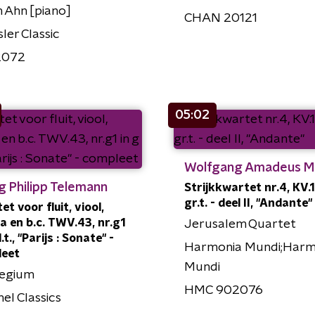
 Ahn [piano]
CHAN 20121
ler Classic
2072
05:02
Wolfgang Amadeus M
g Philipp Telemann
Strijkkwartet nr.4, KV.1
gr.t. - deel II, "Andante"
t voor fluit, viool,
 en b.c. TWV.43, nr.g1
Jerusalem Quartet
l.t., "Parijs : Sonate" -
Harmonia Mundi;Harm
leet
Mundi
legium
HMC 902076
el Classics