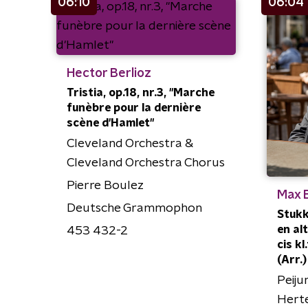
06:10
06:04
Hector Berlioz
Tristia, op.18, nr.3, "Marche
funèbre pour la dernière
scène d'Hamlet"
Cleveland Orchestra &
Cleveland Orchestra Chorus
Pierre Boulez
Max 
Deutsche Grammophon
Stukk
en alt
453 432-2
cis k
(Arr.)
Peiju
Herte