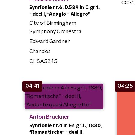
CCS1
Symfonie nr.6, D.589 in C gr.t.
- deel I, "Adagio - Allegro"
City of Birmingham
Symphony Orchestra
Edward Gardner
Chandos
CHSA5245
04:41
04:26
Anton Bruckner
Symfonie nr.4 in Es gr.t., 1880,
"Romantische" - deel II,