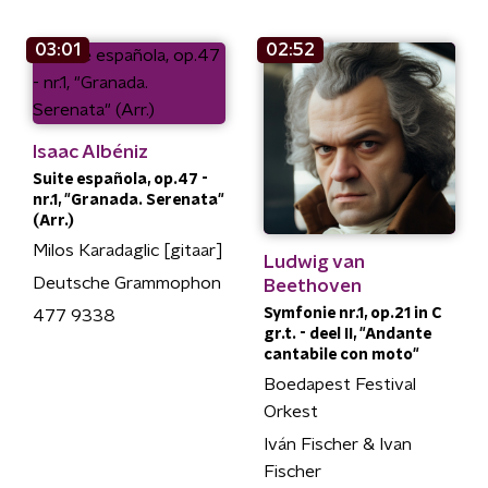
03:01
02:52
Isaac Albéniz
Suite española, op.47 -
nr.1, "Granada. Serenata"
(Arr.)
Milos Karadaglic [gitaar]
Ludwig van
Deutsche Grammophon
Beethoven
Symfonie nr.1, op.21 in C
477 9338
gr.t. - deel II, "Andante
cantabile con moto"
Boedapest Festival
Orkest
Iván Fischer & Ivan
Fischer