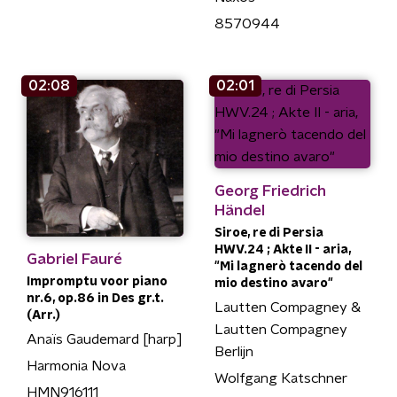
8570944
02:08
02:01
Georg Friedrich
Händel
Siroe, re di Persia
HWV.24 ; Akte II - aria,
Gabriel Fauré
"Mi lagnerò tacendo del
Impromptu voor piano
mio destino avaro"
nr.6, op.86 in Des gr.t.
Lautten Compagney &
(Arr.)
Lautten Compagney
Anaïs Gaudemard [harp]
Berlijn
Harmonia Nova
Wolfgang Katschner
HMN916111