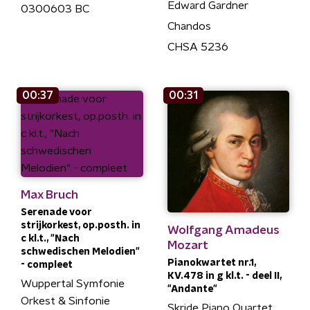
Edward Gardner
0300603 BC
Chandos
CHSA 5236
00:37
00:31
Max Bruch
Serenade voor
strijkorkest, op.posth. in
Wolfgang Amadeus
c kl.t., "Nach
Mozart
schwedischen Melodien"
Pianokwartet nr.1,
- compleet
KV.478 in g kl.t. - deel II,
Wuppertal Symfonie
"Andante"
Orkest & Sinfonie
Skride Piano Quartet