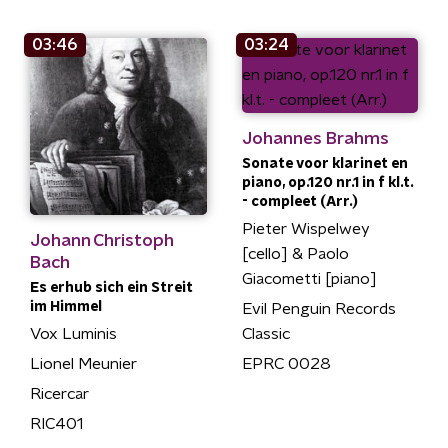
03:46
03:24
Johannes Brahms
Sonate voor klarinet en
piano, op.120 nr.1 in f kl.t.
- compleet (Arr.)
Pieter Wispelwey
Johann Christoph
[cello] & Paolo
Bach
Giacometti [piano]
Es erhub sich ein Streit
im Himmel
Evil Penguin Records
Vox Luminis
Classic
Lionel Meunier
EPRC 0028
Ricercar
RIC401