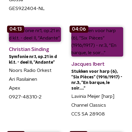
GES922404-NL
04:13
04:06
Christian Sinding
Symfonie nr.1, op.21 in d
kl.t. - deel II, "Andante"
Jacques Ibert
Noors Radio Orkest
Stukken voor harp (6),
"Six Pièces" (1916/1917) -
Ari Rasilainen
nr.3, "En barque, le
Apex
soir...."
Lavinia Meijer [harp]
0927-48310-2
Channel Classics
CCS SA 28908