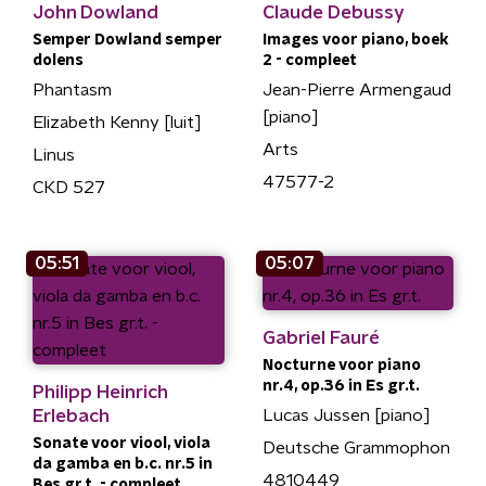
John Dowland
Claude Debussy
Semper Dowland semper
Images voor piano, boek
dolens
2 - compleet
Phantasm
Jean-Pierre Armengaud
[piano]
Elizabeth Kenny [luit]
Arts
Linus
47577-2
CKD 527
05:51
05:07
Gabriel Fauré
Nocturne voor piano
nr.4, op.36 in Es gr.t.
Philipp Heinrich
Erlebach
Lucas Jussen [piano]
Sonate voor viool, viola
Deutsche Grammophon
da gamba en b.c. nr.5 in
4810449
Bes gr.t. - compleet