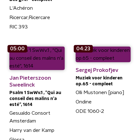
L'Achéron
Ricercar;Ricercare
RIC 393
05:00
04:23
Sergej Prokofjev
Jan Pieterszoon
Muziek voor kinderen
op.65 - compleet
Sweelinck
Olli Mustonen [piano]
Psalm 1 SwWv.1 , "Qui au
conseil des malins n'a
Ondine
esté", 1614
ODE 1060-2
Gesualdo Consort
Amsterdam
Harry van der Kamp
Glossa