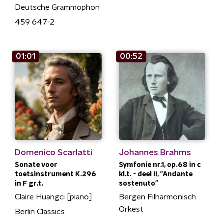
Deutsche Grammophon
459 647-2
01:01
00:52
Domenico Scarlatti
Johannes Brahms
Sonate voor
Symfonie nr.1, op.68 in c
toetsinstrument K.296
kl.t. - deel II, "Andante
in F gr.t.
sostenuto"
Claire Huangci [piano]
Bergen Filharmonisch
Orkest
Berlin Classics