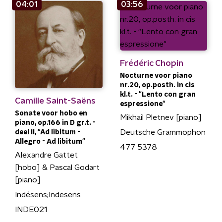
04:01
03:56
Frédéric Chopin
Nocturne voor piano
nr.20, op.posth. in cis
kl.t. - "Lento con gran
Camille Saint-Saëns
espressione"
Sonate voor hobo en
Mikhail Pletnev [piano]
piano, op.166 in D gr.t. -
Deutsche Grammophon
deel II, "Ad libitum -
Allegro - Ad libitum"
477 5378
Alexandre Gattet
[hobo] & Pascal Godart
[piano]
Indésens;Indesens
INDE021