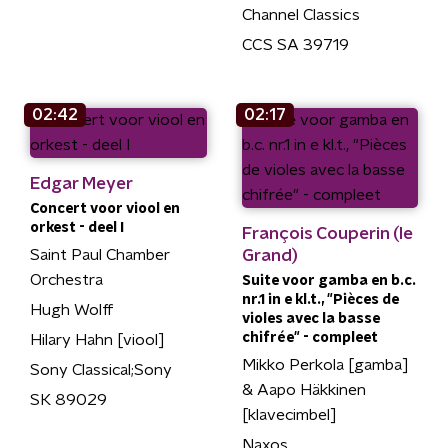
Channel Classics
CCS SA 39719
02:42
02:17
Edgar Meyer
Concert voor viool en
orkest - deel I
François Couperin (le
Saint Paul Chamber
Grand)
Orchestra
Suite voor gamba en b.c.
nr.1 in e kl.t., "Pièces de
Hugh Wolff
violes avec la basse
chifrée" - compleet
Hilary Hahn [viool]
Mikko Perkola [gamba]
Sony Classical;Sony
& Aapo Häkkinen
SK 89029
[klavecimbel]
Naxos