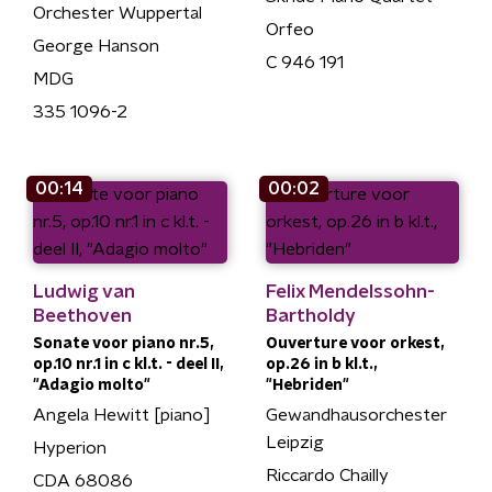
Orchester Wuppertal
Orfeo
George Hanson
C 946 191
MDG
335 1096-2
00:14
00:02
Ludwig van
Felix Mendelssohn-
Beethoven
Bartholdy
Sonate voor piano nr.5,
Ouverture voor orkest,
op.10 nr.1 in c kl.t. - deel II,
op.26 in b kl.t.,
"Adagio molto"
"Hebriden"
Angela Hewitt [piano]
Gewandhausorchester
Leipzig
Hyperion
Riccardo Chailly
CDA 68086