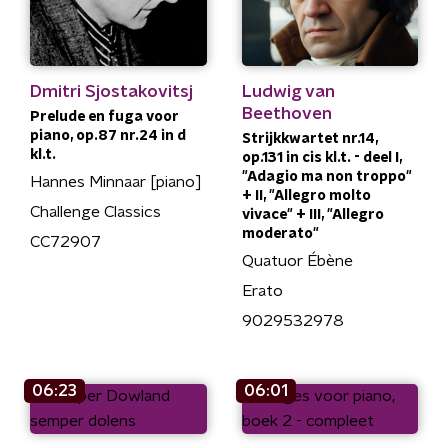
Dmitri Sjostakovitsj
Ludwig van
Beethoven
Prelude en fuga voor
piano, op.87 nr.24 in d
Strijkkwartet nr.14,
kl.t.
op.131 in cis kl.t. - deel I,
"Adagio ma non troppo"
Hannes Minnaar [piano]
+ II, "Allegro molto
Challenge Classics
vivace" + III, "Allegro
moderato"
CC72907
Quatuor Ébène
Erato
9029532978
06:23
06:01