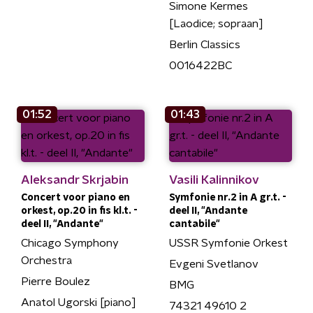
Simone Kermes
[Laodice; sopraan]
Berlin Classics
0016422BC
01:52
01:43
Aleksandr Skrjabin
Vasili Kalinnikov
Concert voor piano en
Symfonie nr.2 in A gr.t. -
orkest, op.20 in fis kl.t. -
deel II, "Andante
deel II, "Andante"
cantabile"
Chicago Symphony
USSR Symfonie Orkest
Orchestra
Evgeni Svetlanov
Pierre Boulez
BMG
Anatol Ugorski [piano]
74321 49610 2