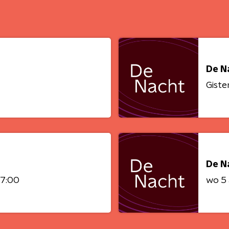
De N
Giste
De N
07:00
wo 5