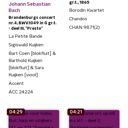
gr.t., 1865
Johann Sebastian
Bach
Borodin Kwartet
Brandenburgs concert
Chandos
nr.4, BWV.1049 in G gr.t.
CHAN 9871(2)
- deel III, "Presto"
La Petite Bande
Sigiswald Kuijken
Bart Coen [blokfluit] &
Barthold Kuijken
[blokfluit] & Sara
Kuijken [viool]
Accent
ACC 24224
04:29
04:21