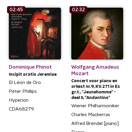
02:45
02:32
Dominique Phinot
Wolfgang Amadeus
Mozart
Incipit oratio Jeremiae
Concert voor piano en
El Léon de Oro
orkest nr.9, KV.271 in Es
Peter Phillips
gr.t., "Jeunehomme" -
deel II, "Andantino"
Hyperion
Wiener Philharmoniker
CDA68279
Charles Mackerras
Alfred Brendel [piano]