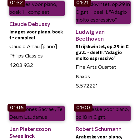
01:32
01:21
Claude Debussy
Ludwig van
Images voor piano, boek
1 - compleet
Beethoven
Claudio Arrau [piano]
Strijkkwintet, op.29 in C
g.r.t. - deel II, "Adagio
Philips Classics
molto espressivo"
4203 932
Fine Arts Quartet
Naxos
8.572221
01:06
01:00
Jan Pieterszoon
Robert Schumann
Sweelinck
Arabeske voor piano,