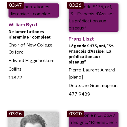
03:47
03:36
William Byrd
De lamentationes
Hieremiae - compleet
Franz Liszt
Choir of New College
Légende S.175, nr.1, "St.
Francois d'Assise : La
Oxford
prédication aux
Edward Higginbottom
oiseaux"
Collins
Pierre-Laurent Aimard
[piano]
14872
Deutsche Grammophon
477 9439
03:26
03:20