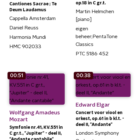
op.18 in C gr.t.
Cantiones Sacrae ; Te
Deum Laudamus
Martin Helmchen
Cappella Amsterdam
[piano]
Daniel Reuss
eigen
beheer;PentaTone
Harmonia Mundi
Classics
HMC 902033
PTC 5186 452
00:51
00:38
Edward Elgar
Wolfgang Amadeus
Concert voor viool en
orkest, op.61 in b kl.t. -
Mozart
deel II, "Andante"
Symfonie nr.41, KV.551 in
London Symphony
C gr.t., "Jupiter" - deel II,
"Andante cantabile"