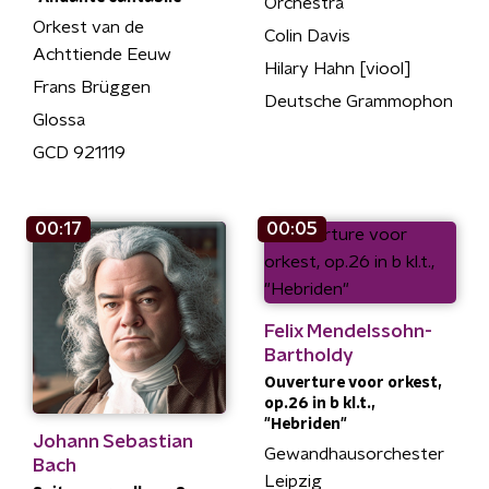
Orchestra
Orkest van de
Colin Davis
Achttiende Eeuw
Hilary Hahn [viool]
Frans Brüggen
Deutsche Grammophon
Glossa
GCD 921119
00:17
00:05
Felix Mendelssohn-
Bartholdy
Ouverture voor orkest,
op.26 in b kl.t.,
"Hebriden"
Johann Sebastian
Gewandhausorchester
Bach
Leipzig