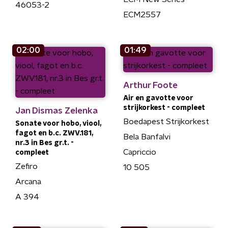
46053-2
ECM2557
02:00
01:49
Arthur Foote
Air en gavotte voor
strijkorkest - compleet
Jan Dismas Zelenka
Boedapest Strijkorkest
Sonate voor hobo, viool,
fagot en b.c. ZWV.181,
Bela Banfalvi
nr.3 in Bes gr.t. -
Capriccio
compleet
Zefiro
10 505
Arcana
A 394