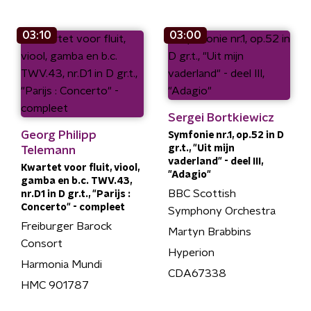
03:10
03:00
Sergei Bortkiewicz
Georg Philipp
Symfonie nr.1, op.52 in D
gr.t., "Uit mijn
Telemann
vaderland" - deel III,
Kwartet voor fluit, viool,
"Adagio"
gamba en b.c. TWV.43,
BBC Scottish
nr.D1 in D gr.t., "Parijs :
Concerto" - compleet
Symphony Orchestra
Freiburger Barock
Martyn Brabbins
Consort
Hyperion
Harmonia Mundi
CDA67338
HMC 901787