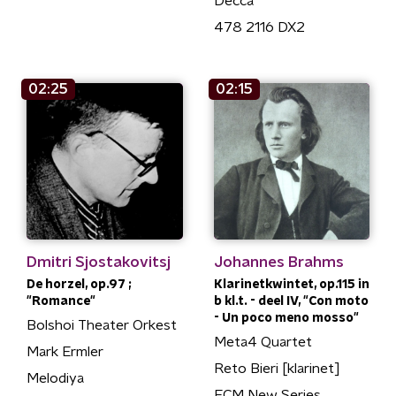
Decca
478 2116 DX2
02:25
02:15
Dmitri Sjostakovitsj
Johannes Brahms
De horzel, op.97 ;
Klarinetkwintet, op.115 in
"Romance"
b kl.t. - deel IV, "Con moto
- Un poco meno mosso"
Bolshoi Theater Orkest
Meta4 Quartet
Mark Ermler
Reto Bieri [klarinet]
Melodiya
ECM New Series