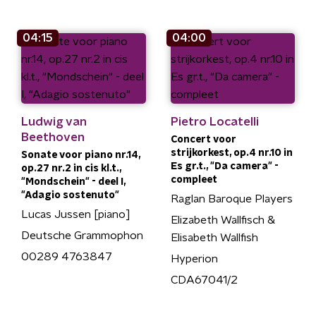
04:15
04:00
Ludwig van
Pietro Locatelli
Beethoven
Concert voor
strijkorkest, op.4 nr.10 in
Sonate voor piano nr.14,
Es gr.t., "Da camera" -
op.27 nr.2 in cis kl.t.,
compleet
"Mondschein" - deel I,
"Adagio sostenuto"
Raglan Baroque Players
Lucas Jussen [piano]
Elizabeth Wallfisch &
Deutsche Grammophon
Elisabeth Wallfish
00289 4763847
Hyperion
CDA67041/2