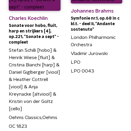
Johannes Brahms
Charles Koechlin
Symfonie nr.1, op.68 in c
kl.t. - deel II, "Andante
Sonate voor hobo, fluit,
sostenuto"
harp en strijkers [4],
op.221, "Sonate a sept" -
London Philharmonic
compleet
Orchestra
Stefan Schilli [hobo] &
Vladimir Jurowski
Henrik Wiese [fluit] &
LPO
Cristina Bianchi [harp] &
LPO 0043
Daniel Giglberger [viool]
& Heather Cottrell
[viool] & Anja
Kreynacke [altviool] &
Kristin von der Goltz
[cello]
Oehms Classics;Oehms
OC 1823