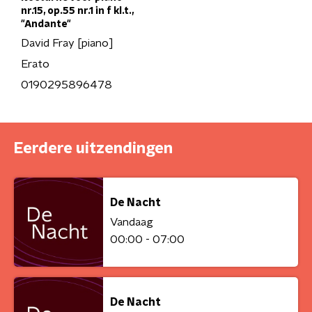
nr.15, op.55 nr.1 in f kl.t.,
"Andante"
David Fray [piano]
Erato
0190295896478
Eerdere uitzendingen
De Nacht
Vandaag
00:00 - 07:00
De Nacht