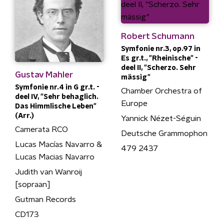
Robert Schumann
Symfonie nr.3, op.97 in
Es gr.t., "Rheinische" -
deel II, "Scherzo. Sehr
Gustav Mahler
mässig"
Symfonie nr.4 in G gr.t. -
Chamber Orchestra of
deel IV, "Sehr behaglich.
Europe
Das Himmlische Leben"
(Arr.)
Yannick Nézet-Séguin
Camerata RCO
Deutsche Grammophon
Lucas Macías Navarro &
479 2437
Lucas Macias Navarro
Judith van Wanroij
[sopraan]
Gutman Records
CD173