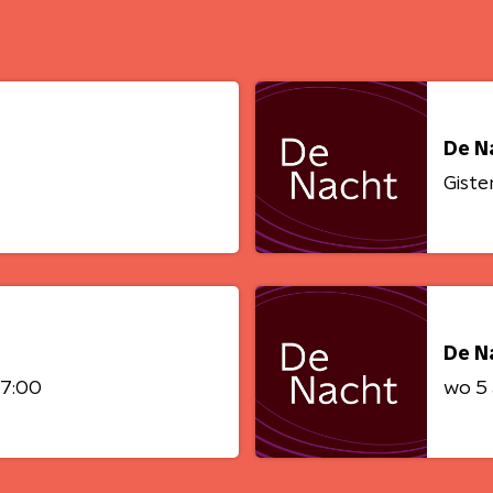
De N
Giste
De N
07:00
wo 5