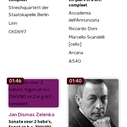
compleet
strijkers in a kl.t. -
compleet
Streichquartett der
Accademia
Staatskapelle Berlin
dell’Annunciata
Linn
Riccardo Doni
CKD697
Marcello Scandelli
[cello]
Arcana
A540
01:46
01:40
Jan Dismas Zelenka
Sonate voor 2 hobo's,