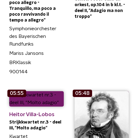
poco allegro -
orkest, op.104 in b kl.t. -
Tranquillo, ma poco a
deel II, "Adagio ma non
poco ravvivando il
troppo"
tempo a allegro"
Symphonieorchester
des Bayerischen
Rundfunks
Mariss Jansons
BRKlassik
900144
05:55
05:48
Heitor Villa-Lobos
Strijkkwartet nr.3 - deel
III, "Molto adagio"
Kwartet