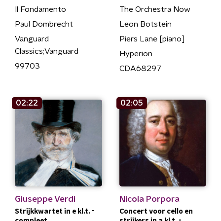
Il Fondamento
The Orchestra Now
Paul Dombrecht
Leon Botstein
Vanguard
Piers Lane [piano]
Classics;Vanguard
Hyperion
99703
CDA68297
02:22
02:05
Giuseppe Verdi
Nicola Porpora
Strijkkwartet in e kl.t. -
Concert voor cello en