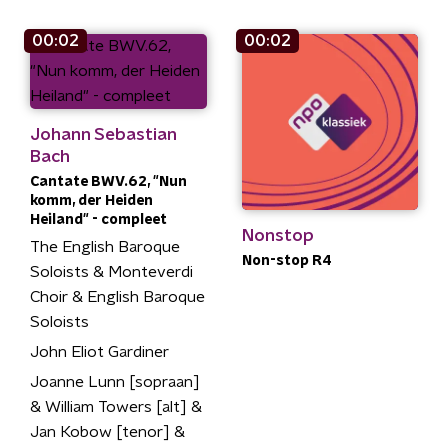
00:02
00:02
Johann Sebastian
Bach
Cantate BWV.62, "Nun
komm, der Heiden
Heiland" - compleet
Nonstop
The English Baroque
Non-stop R4
Soloists & Monteverdi
Choir & English Baroque
Soloists
John Eliot Gardiner
Joanne Lunn [sopraan]
& William Towers [alt] &
Jan Kobow [tenor] &