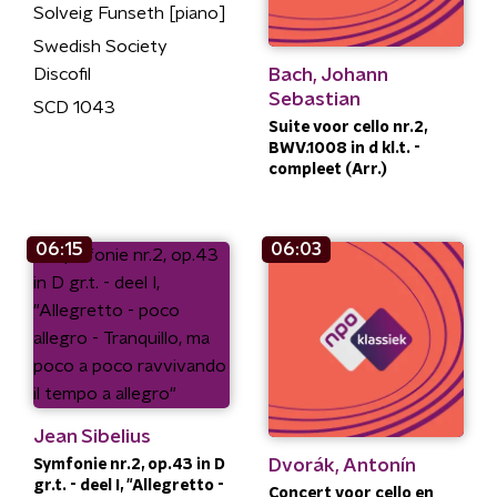
Solveig Funseth [piano]
Swedish Society
Bach, Johann
Discofil
Sebastian
SCD 1043
Suite voor cello nr.2,
BWV.1008 in d kl.t. -
compleet (Arr.)
06:15
06:03
Jean Sibelius
Dvorák, Antonín
Symfonie nr.2, op.43 in D
gr.t. - deel I, "Allegretto -
Concert voor cello en