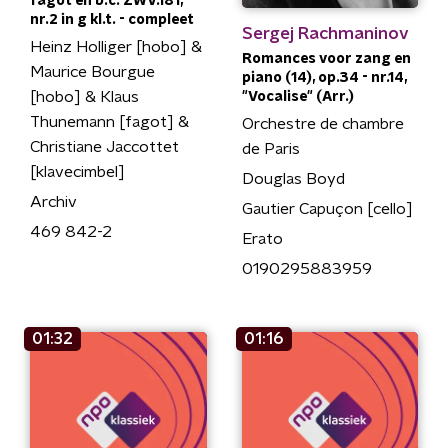
fagot en b.c. ZWV.181,
nr.2 in g kl.t. - compleet
Sergej Rachmaninov
Heinz Holliger [hobo] &
Romances voor zang en
Maurice Bourgue
piano (14), op.34 - nr.14,
[hobo] & Klaus
"Vocalise" (Arr.)
Thunemann [fagot] &
Orchestre de chambre
Christiane Jaccottet
de Paris
[klavecimbel]
Douglas Boyd
Archiv
Gautier Capuçon [cello]
469 842-2
Erato
0190295883959
01:32
01:16