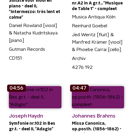
Sonate voor viool en
nr.A2 in A gr.t., "Musique
piano - deel II,
de Table 1" - compleet
"Intermezzo: très lent et
Musica Antiqua Köln
calme"
Daniel Rowland [viool]
Reinhard Goebel
& Natacha Kudritskaya
Jed Wentz [fluit] &
[piano]
Manfred Krämer [viool]
Gutman Records
& Phoebe Carrai [cello]
CD151
Archiv
4276 192
04:56
04:47
Joseph Haydn
Johannes Brahms
Symfonie nr.102 in Bes
Missa Canonica,
gr.t. - deel II, "Adagio"
op.posth. (1856-1862) -