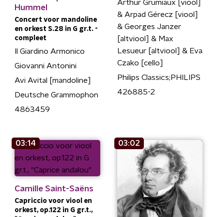
Arthur Grumiaux [viool]
Hummel
& Arpad Gérecz [viool]
Concert voor mandoline
& Georges Janzer
en orkest S.28 in G gr.t. -
[altviool] & Max
compleet
Lesueur [altviool] & Eva
Il Giardino Armonico
Czako [cello]
Giovanni Antonini
Philips Classics;PHILIPS
Avi Avital [mandoline]
426885-2
Deutsche Grammophon
4863459
03:14
03:02
Camille Saint-Saëns
Capriccio voor viool en
orkest, op.122 in G gr.t.,