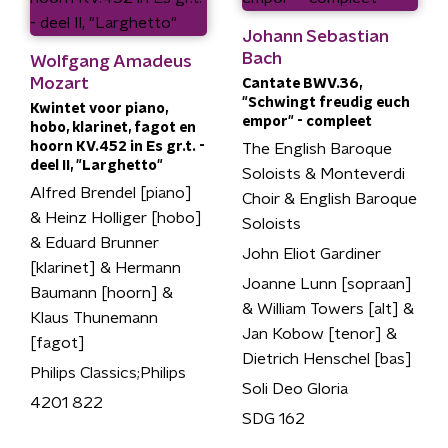
Johann Sebastian
Bach
Wolfgang Amadeus
Mozart
Cantate BWV.36,
"Schwingt freudig euch
Kwintet voor piano,
empor" - compleet
hobo, klarinet, fagot en
hoorn KV.452 in Es gr.t. -
The English Baroque
deel II, "Larghetto"
Soloists & Monteverdi
Alfred Brendel [piano]
Choir & English Baroque
& Heinz Holliger [hobo]
Soloists
& Eduard Brunner
John Eliot Gardiner
[klarinet] & Hermann
Joanne Lunn [sopraan]
Baumann [hoorn] &
& William Towers [alt] &
Klaus Thunemann
Jan Kobow [tenor] &
[fagot]
Dietrich Henschel [bas]
Philips Classics;Philips
Soli Deo Gloria
4201 822
SDG 162