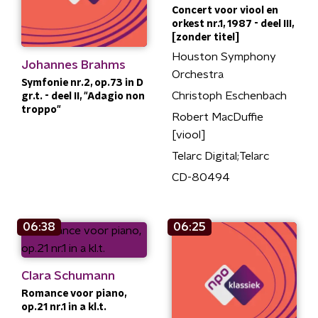
Concert voor viool en
orkest nr.1, 1987 - deel III,
[zonder titel]
Houston Symphony
Johannes Brahms
Orchestra
Symfonie nr.2, op.73 in D
Christoph Eschenbach
gr.t. - deel II, "Adagio non
troppo"
Robert MacDuffie
[viool]
Telarc Digital;Telarc
CD-80494
06:38
06:25
Clara Schumann
Romance voor piano,
op.21 nr.1 in a kl.t.