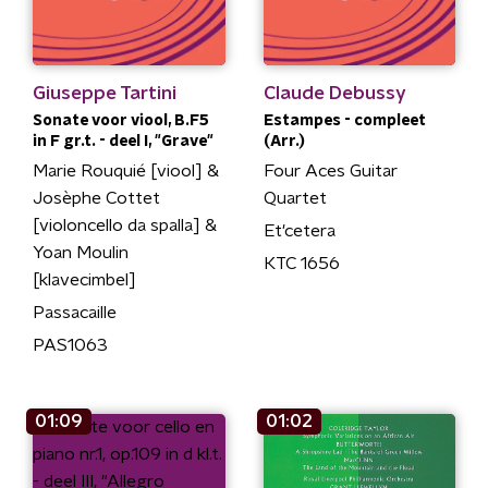
Giuseppe Tartini
Claude Debussy
Sonate voor viool, B.F5
Estampes - compleet
in F gr.t. - deel I, "Grave"
(Arr.)
Marie Rouquié [viool] &
Four Aces Guitar
Josèphe Cottet
Quartet
[violoncello da spalla] &
Et'cetera
Yoan Moulin
KTC 1656
[klavecimbel]
Passacaille
PAS1063
01:09
01:02