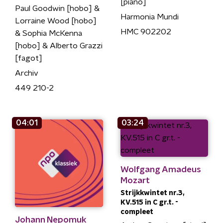
[piano]
Paul Goodwin [hobo] &
Harmonia Mundi
Lorraine Wood [hobo]
HMC 902202
& Sophia McKenna
[hobo] & Alberto Grazzi
[fagot]
Archiv
449 210-2
04:01
03:24
Wolfgang Amadeus
Mozart
Strijkkwintet nr.3,
KV.515 in C gr.t. -
compleet
Johann Nepomuk