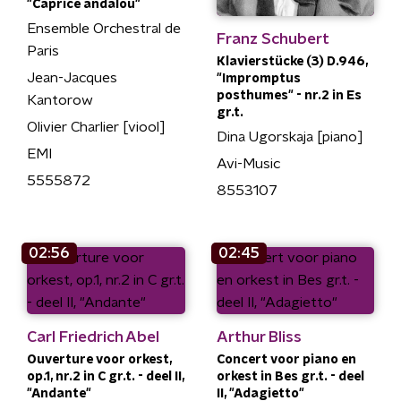
"Caprice andalou"
Ensemble Orchestral de
Franz Schubert
Paris
Klavierstücke (3) D.946,
Jean-Jacques
"Impromptus
posthumes" - nr.2 in Es
Kantorow
gr.t.
Olivier Charlier [viool]
Dina Ugorskaja [piano]
EMI
Avi-Music
5555872
8553107
02:56
02:45
Carl Friedrich Abel
Arthur Bliss
Ouverture voor orkest,
Concert voor piano en
op.1, nr.2 in C gr.t. - deel II,
orkest in Bes gr.t. - deel
"Andante"
II, "Adagietto"