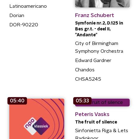
Latinoamericano
Franz Schubert
Dorian
Symfonie nr.2, D.125 in
DOR-90220
Bes gr.t. - deel II,
"Andante"
City of Birmingham
Symphony Orchestra
Edward Gardner
Chandos
CHSA5245
05:40
05:33
Peteris Vasks
The fruit of silence
Sinfonietta Riga & Lets
Radiokoor