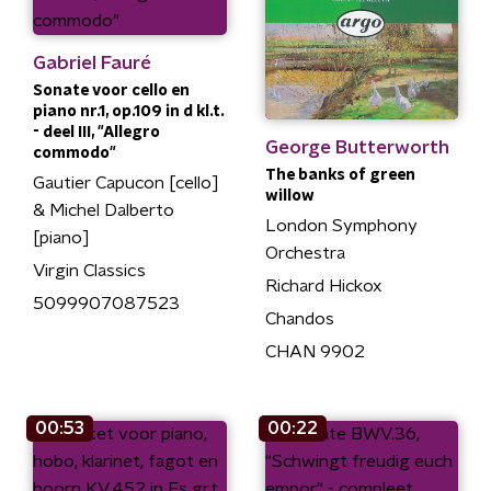
Gabriel Fauré
Sonate voor cello en
piano nr.1, op.109 in d kl.t.
- deel III, "Allegro
George Butterworth
commodo"
The banks of green
Gautier Capucon [cello]
willow
& Michel Dalberto
London Symphony
[piano]
Orchestra
Virgin Classics
Richard Hickox
5099907087523
Chandos
CHAN 9902
00:53
00:22