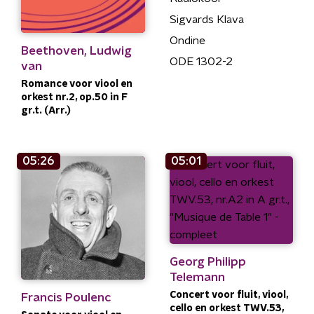
Sigvards Klava
Ondine
Beethoven, Ludwig
ODE 1302-2
van
Romance voor viool en
orkest nr.2, op.50 in F
gr.t. (Arr.)
05:26
05:01
Georg Philipp
Telemann
Concert voor fluit, viool,
Francis Poulenc
cello en orkest TWV.53,