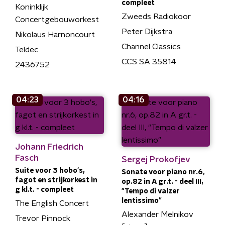
compleet
Koninklijk
Zweeds Radiokoor
Concertgebouworkest
Peter Dijkstra
Nikolaus Harnoncourt
Channel Classics
Teldec
CCS SA 35814
2436752
04:23
04:16
Johann Friedrich
Fasch
Sergej Prokofjev
Suite voor 3 hobo's,
Sonate voor piano nr.6,
fagot en strijkorkest in
op.82 in A gr.t. - deel III,
g kl.t. - compleet
"Tempo di valzer
lentissimo"
The English Concert
Alexander Melnikov
Trevor Pinnock