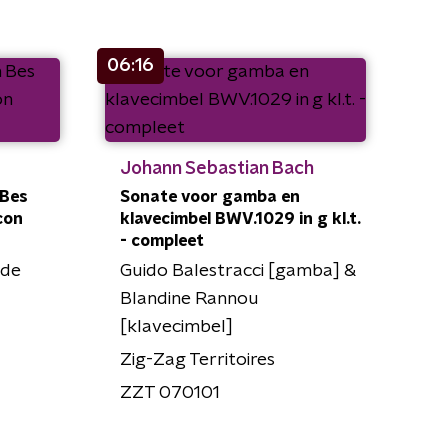
06:16
Johann Sebastian Bach
 Bes
Sonate voor gamba en
 con
klavecimbel BWV.1029 in g kl.t.
- compleet
nde
Guido Balestracci [gamba] &
Blandine Rannou
[klavecimbel]
Zig-Zag Territoires
ZZT 070101