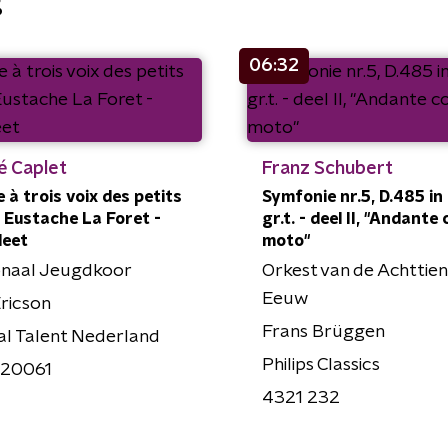
g
06:32
é Caplet
Franz Schubert
 à trois voix des petits
Symfonie nr.5, D.485 in
. Eustache La Foret -
gr.t. - deel II, "Andante
leet
moto"
onaal Jeugdkoor
Orkest van de Achttie
Eeuw
Ericson
Frans Brüggen
l Talent Nederland
Philips Classics
20061
4321 232