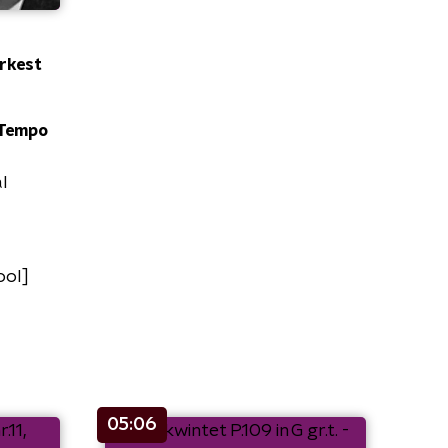
orkest
 Tempo
l
ool]
05:06