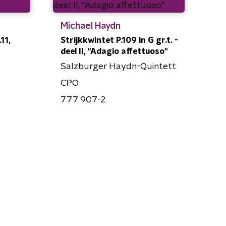
Michael Haydn
11,
Strijkkwintet P.109 in G gr.t. -
deel II, "Adagio affettuoso"
Salzburger Haydn-Quintett
CPO
777 907-2