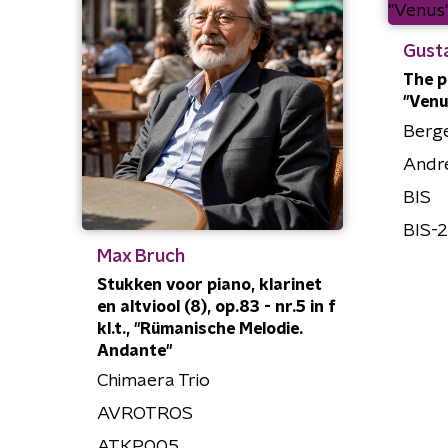
Gusta
The pl
"Venu
Berge
Andr
BIS
BIS-
Max Bruch
Stukken voor piano, klarinet
en altviool (8), op.83 - nr.5 in f
kl.t., "Rümanische Melodie.
Andante"
Chimaera Trio
AVROTROS
ATKP005