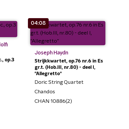
04:08
olfi
Joseph Haydn
., op.3
Strijkkwartet, op.76 nr.6 in Es
gr.t. (Hob.III, nr.80) - deel I,
"Allegretto"
Doric String Quartet
Chandos
CHAN 10886(2)