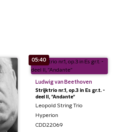
05:40
Ludwig van Beethoven
Strijktrio nr.1, op.3 in Es gr.t. -
deel II, "Andante"
Leopold String Trio
Hyperion
CDD22069