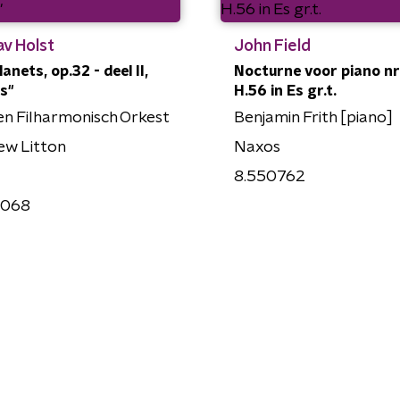
v Holst
John Field
anets, op.32 - deel II,
Nocturne voor piano nr.
s"
H.56 in Es gr.t.
n Filharmonisch Orkest
Benjamin Frith [piano]
ew Litton
Naxos
8.550762
2068