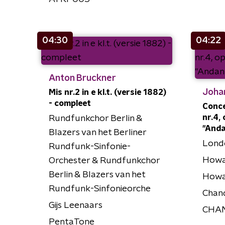
04:30
04:22
Anton Bruckner
Joha
Mis nr.2 in e kl.t. (versie 1882)
- compleet
Conce
nr.4, 
Rundfunkchor Berlin &
"Anda
Blazers van het Berliner
Lond
Rundfunk-Sinfonie-
Howa
Orchester & Rundfunkchor
Berlin & Blazers van het
Howar
Rundfunk-Sinfonieorche
Chan
Gijs Leenaars
CHAN
PentaTone