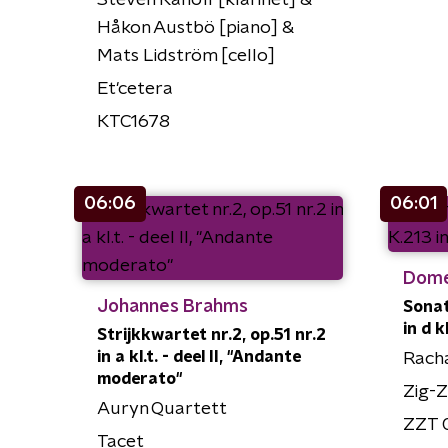
Steven Kanoff [klarinet] &
Håkon Austbö [piano] &
Mats Lidström [cello]
Et'cetera
KTC1678
06:06
06:01
Dome
Johannes Brahms
Sonat
in d kl
Strijkkwartet nr.2, op.51 nr.2
in a kl.t. - deel II, "Andante
Rach
moderato"
Zig-Z
Auryn Quartett
ZZT 
Tacet