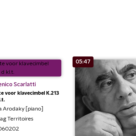
05:47
nico Scarlatti
e voor klavecimbel K.213
.t.
a Arodaky [piano]
ag Territoires
060202