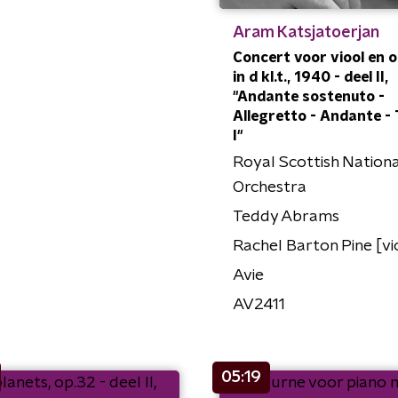
Aram Katsjatoerjan
Concert voor viool en 
in d kl.t., 1940 - deel II,
"Andante sostenuto -
Allegretto - Andante -
I"
Royal Scottish Nationa
Orchestra
Teddy Abrams
Rachel Barton Pine [vi
Avie
AV2411
05:19