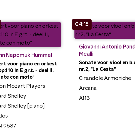
04:15
Giovanni Antonio Pand
Mealli
nn Nepomuk Hummel
Sonate voor viool en b.c
rt voor piano en orkest
nr.2, "La Cesta"
op.110 in E gr.t. - deel II,
nte con moto"
Girandole Armoniche
on Mozart Players
Arcana
rd Shelley
A113
d Shelley [piano]
dos
 9687