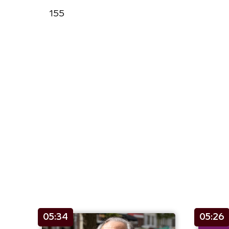
155
05:34
05:26