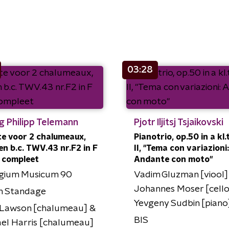
03:28
g Philipp Telemann
Pjotr Iljitsj Tsjaikovski
e voor 2 chalumeaux,
Pianotrio, op.50 in a kl.t
 en b.c. TWV.43 nr.F2 in F
II, "Tema con variazioni:
 - compleet
Andante con moto"
egium Musicum 90
Vadim Gluzman [viool]
Johannes Moser [cello
n Standage
Yevgeny Sudbin [piano
 Lawson [chalumeau] &
BIS
el Harris [chalumeau]