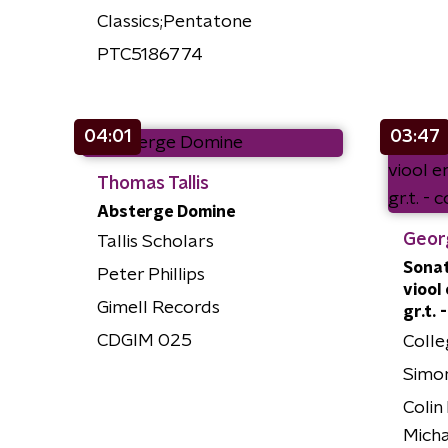
Classics;Pentatone
PTC5186774
04:01
03:47
Thomas Tallis
Absterge Domine
Geor
Tallis Scholars
Sonat
Peter Phillips
viool
Gimell Records
gr.t.
CDGIM 025
Coll
Simo
Colin
Micha