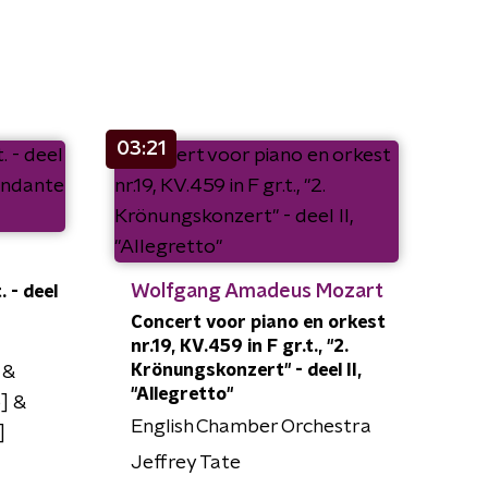
03:21
Wolfgang Amadeus Mozart
. - deel
Concert voor piano en orkest
nr.19, KV.459 in F gr.t., "2.
Krönungskonzert" - deel II,
 &
"Allegretto"
] &
English Chamber Orchestra
]
Jeffrey Tate