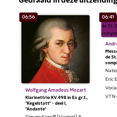
Gedraaid in deze uitzendin
06:56
06:41
Andr
Messe
de St
comp
Nati
Eric 
Vocaa
Wolfgang Amadeus Mozart
VTN-
Klarinettrio KV.498 in Es gr.t.,
"Kegelstatt" - deel I,
"Andante"