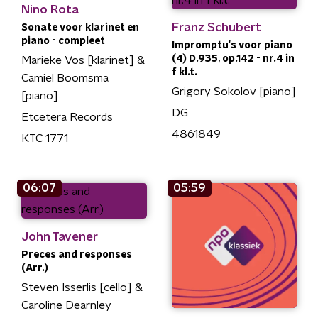
Nino Rota
Franz Schubert
Sonate voor klarinet en
piano - compleet
Impromptu's voor piano
(4) D.935, op.142 - nr.4 in
Marieke Vos [klarinet] &
f kl.t.
Camiel Boomsma
Grigory Sokolov [piano]
[piano]
DG
Etcetera Records
4861849
KTC 1771
06:07
05:59
John Tavener
Preces and responses
(Arr.)
Steven Isserlis [cello] &
Caroline Dearnley