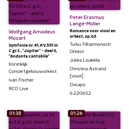
Peter Erasmus
Lange-Müller
Romance voor viool en
Wolfgang Amadeus
orkest, op.63
Mozart
Turku Filharmonisch
Symfonie nr.41, KV.551 in
C gr.t., "Jupiter" - deel II,
Orkest
"Andante cantabile"
Jukka Lisakkila
Koninklijk
Christina Astrand
Concertgebouworkest
[viool]
Iván Fischer
Dacapo
RCO Live
6.220652
01:38
01:26