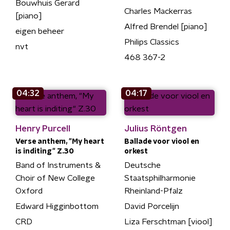
Bouwhuis Gerard
Charles Mackerras
[piano]
Alfred Brendel [piano]
eigen beheer
Philips Classics
nvt
468 367-2
04:32
04:17
Henry Purcell
Julius Röntgen
Verse anthem, "My heart
Ballade voor viool en
is inditing" Z.30
orkest
Band of Instruments &
Deutsche
Choir of New College
Staatsphilharmonie
Oxford
Rheinland-Pfalz
Edward Higginbottom
David Porcelijn
CRD
Liza Ferschtman [viool]