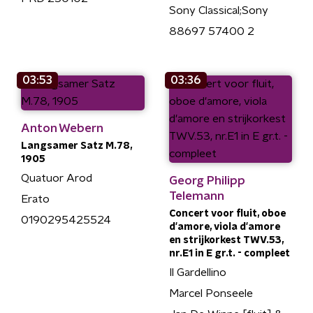
Sony Classical;Sony
88697 57400 2
03:53
03:36
Anton Webern
Langsamer Satz M.78,
1905
Quatuor Arod
Georg Philipp
Telemann
Erato
Concert voor fluit, oboe
0190295425524
d'amore, viola d'amore
en strijkorkest TWV.53,
nr.E1 in E gr.t. - compleet
Il Gardellino
Marcel Ponseele