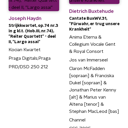
Dietrich Buxtehude
Joseph Haydn
Cantate BuxWV.31,
"Fürwahr, er trug unsere
Strijkkwartet, op.74 nr.3
Krankheit"
in g kl.t. (Hob.III, nr.74),
"Reiter Quartett" - deel
Anima Eterna &
II, "Largo assai"
Collegium Vocale Gent
Kocian Kwartet
& Royal Consort
Praga Digitals;Praga
Jos van Immerseel
PRD/DSD 250 212
Claron McFadden
[sopraan] & Franciska
Dukel [sopraan] &
Jonathan Peter Kenny
[alt] & Marius van
Altena [tenor] &
Stephan MacLeod [bas]
Channel