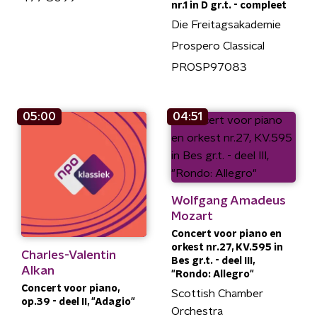
nr.1 in D gr.t. - compleet
Die Freitagsakademie
Prospero Classical
PROSP97083
05:00
04:51
Wolfgang Amadeus
Mozart
Concert voor piano en
orkest nr.27, KV.595 in
Charles-Valentin
Bes gr.t. - deel III,
Alkan
"Rondo: Allegro"
Concert voor piano,
Scottish Chamber
op.39 - deel II, "Adagio"
Orchestra