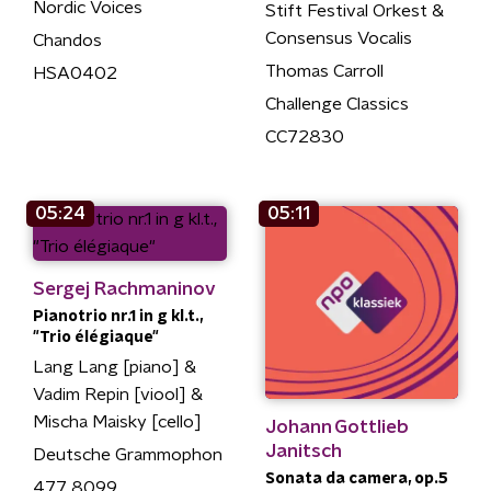
Nordic Voices
Stift Festival Orkest &
Consensus Vocalis
Chandos
Thomas Carroll
HSA0402
Challenge Classics
CC72830
05:24
05:11
Sergej Rachmaninov
Pianotrio nr.1 in g kl.t.,
"Trio élégiaque"
Lang Lang [piano] &
Vadim Repin [viool] &
Mischa Maisky [cello]
Johann Gottlieb
Janitsch
Deutsche Grammophon
Sonata da camera, op.5
477 8099