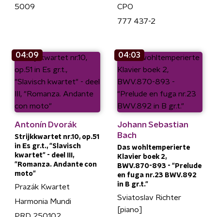
5009
CPO
777 437-2
04:09
04:03
Antonín Dvorák
Johann Sebastian
Bach
Strijkkwartet nr.10, op.51
in Es gr.t., "Slavisch
Das wohltemperierte
kwartet" - deel III,
Klavier boek 2,
"Romanza. Andante con
BWV.870-893 - "Prelude
moto"
en fuga nr.23 BWV.892
in B gr.t."
Prazák Kwartet
Sviatoslav Richter
Harmonia Mundi
[piano]
PRD 250102