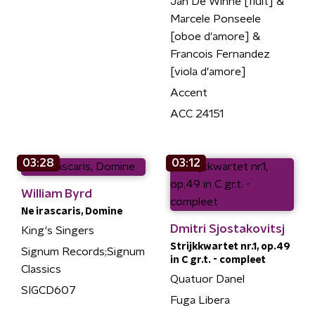
Jan De Winne [fluit] &
Marcele Ponseele
[oboe d'amore] &
Francois Fernandez
[viola d'amore]
Accent
ACC 24151
03:28
03:12
William Byrd
Ne irascaris, Domine
Dmitri Sjostakovitsj
King's Singers
Strijkkwartet nr.1, op.49
Signum Records;Signum
in C gr.t. - compleet
Classics
Quatuor Danel
SIGCD607
Fuga Libera