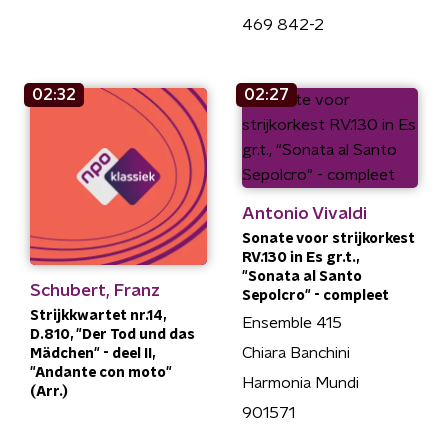
469 842-2
02:32
02:27
Antonio Vivaldi
Sonate voor strijkorkest
RV.130 in Es gr.t.,
"Sonata al Santo
Schubert, Franz
Sepolcro" - compleet
Strijkkwartet nr.14,
Ensemble 415
D.810, "Der Tod und das
Chiara Banchini
Mädchen" - deel II,
"Andante con moto"
Harmonia Mundi
(Arr.)
901571