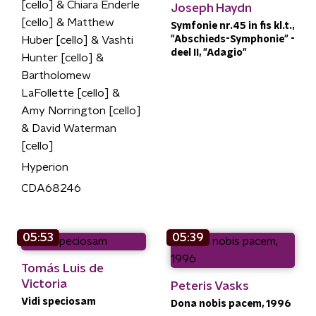
[cello] & Chiara Enderle
Joseph Haydn
[cello] & Matthew
Symfonie nr.45 in fis kl.t.,
Huber [cello] & Vashti
"Abschieds-Symphonie" -
deel II, "Adagio"
Hunter [cello] &
Bartholomew
LaFollette [cello] &
Amy Norrington [cello]
& David Waterman
[cello]
Hyperion
CDA68246
05:53
05:39
Tomás Luis de
Victoria
Peteris Vasks
Vidi speciosam
Dona nobis pacem, 1996