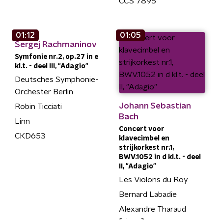
CCS 7895
01:12
01:05
Sergej Rachmaninov
Symfonie nr.2, op.27 in e
kl.t. - deel III, "Adagio"
Deutsches Symphonie-
Orchester Berlin
Johann Sebastian
Robin Ticciati
Bach
Linn
Concert voor
CKD653
klavecimbel en
strijkorkest nr.1,
BWV.1052 in d kl.t. - deel
II, "Adagio"
Les Violons du Roy
Bernard Labadie
Alexandre Tharaud