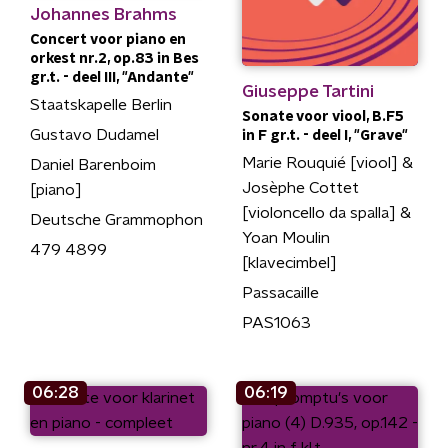
Johannes Brahms
Concert voor piano en
orkest nr.2, op.83 in Bes
gr.t. - deel III, "Andante"
Giuseppe Tartini
Staatskapelle Berlin
Sonate voor viool, B.F5
Gustavo Dudamel
in F gr.t. - deel I, "Grave"
Marie Rouquié [viool] &
Daniel Barenboim
Josèphe Cottet
[piano]
[violoncello da spalla] &
Deutsche Grammophon
Yoan Moulin
479 4899
[klavecimbel]
Passacaille
PAS1063
06:28
06:19