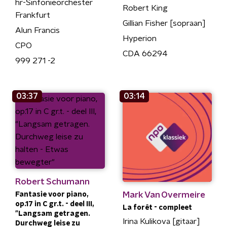
hr-Sinfonieorchester
Robert King
Frankfurt
Gillian Fisher [sopraan]
Alun Francis
Hyperion
CPO
CDA 66294
999 271 -2
03:37
03:14
Robert Schumann
Mark Van Overmeire
Fantasie voor piano,
op.17 in C gr.t. - deel III,
La forêt - compleet
"Langsam getragen.
Irina Kulikova [gitaar]
Durchweg leise zu