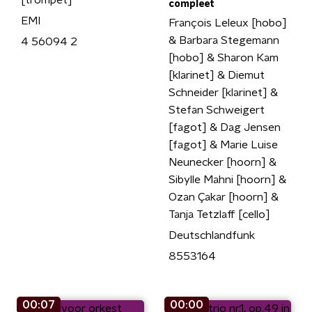
[trompet]
compleet
EMI
François Leleux [hobo]
& Barbara Stegemann
4 56094 2
[hobo] & Sharon Kam
[klarinet] & Diemut
Schneider [klarinet] &
Stefan Schweigert
[fagot] & Dag Jensen
[fagot] & Marie Luise
Neunecker [hoorn] &
Sibylle Mahni [hoorn] &
Ozan Çakar [hoorn] &
Tanja Tetzlaff [cello]
Deutschlandfunk
8553164
00:07
00:00