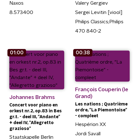
Naxos
Valery Gergiev
8.573400
Sergei Levitin [viool]
Philips Classics;Philips
470 840-2
01:00
00:38
François Couperin (le
Grand)
Johannes Brahms
Les nations ; Quatrième
Concert voor piano en
ordre, "La Piemontoise"
orkest nr.2, op.83 in Bes
- compleet
gr.t. - deel III, "Andante"
+ deel IV, "Allegretto
Hespérion XX
grazioso"
Jordi Savall
Staatskapelle Berlin