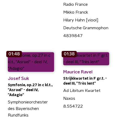
Radio France
Mikko Franck
Hilary Hahn [viool]
Deutsche Grammophon
4839847
01:48
01:38
Maurice Ravel
Josef Suk
Strijkkwartet in F gr.t. -
deel III, "Très lent"
Symfonie, op.27 in c kl.t.,
"Asrael" - deel IV,
Ad Libitum Kwartet
"Adagio"
Naxos
Symphonieorchester
8.554722
des Bayerischen
Rundfunks