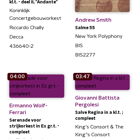
kl.t. - deel II, "Andante"
Koninklijk
Concertgebouworkest
Andrew Smith
Riccardo Chailly
Salme 55
New York Polyphony
Decca
BIS
436640-2
BIS2277
04:00
03:47
Giovanni Battista
Pergolesi
Ermanno Wolf-
Ferrari
Salve Regina in a kl.t. ;
compleet
Serenade voor
strijkorkest in Es gr.t. -
King's Consort & The
compleet
King''s Consort