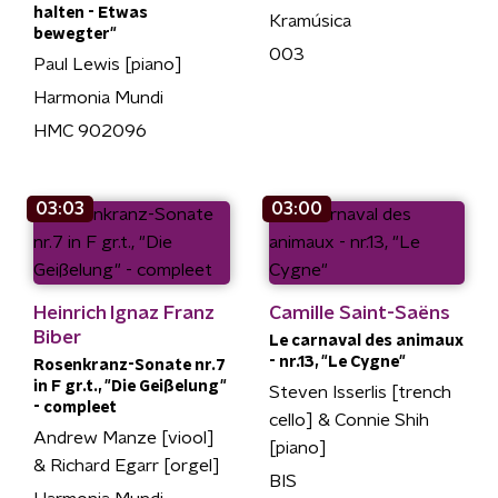
halten - Etwas
Kramúsica
bewegter"
003
Paul Lewis [piano]
Harmonia Mundi
HMC 902096
03:03
03:00
Heinrich Ignaz Franz
Camille Saint-Saëns
Biber
Le carnaval des animaux
- nr.13, "Le Cygne"
Rosenkranz-Sonate nr.7
in F gr.t., "Die Geißelung"
Steven Isserlis [trench
- compleet
cello] & Connie Shih
Andrew Manze [viool]
[piano]
& Richard Egarr [orgel]
BIS