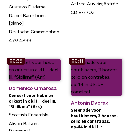
Astrée Auvidis;Astrée
Gustavo Dudamel
CD E-7702
Daniel Barenboim
[piano]
Deutsche Grammophon
479 4899
00:35
00:11
Domenico Cimarosa
Concert voor hobo en
orkest in c kl.t. - deel III,
Antonín Dvorák
"Siciliana" (Arr.)
Serenade voor
Scottish Ensemble
houtblazers, 3 hoorns,
cello en contrabas,
Alison Balsom
op.44 in d kl.t. -