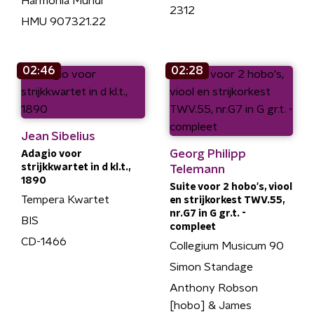
Harmonia Mundi
2312
HMU 907321.22
02:46
02:28
Jean Sibelius
Georg Philipp
Adagio voor
strijkkwartet in d kl.t.,
Telemann
1890
Suite voor 2 hobo's, viool
Tempera Kwartet
en strijkorkest TWV.55,
nr.G7 in G gr.t. -
BIS
compleet
CD-1466
Collegium Musicum 90
Simon Standage
Anthony Robson
[hobo] & James