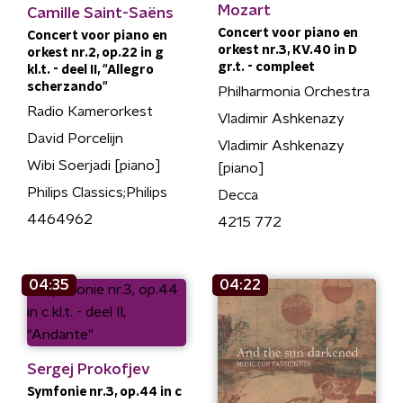
Mozart
Camille Saint-Saëns
Concert voor piano en
Concert voor piano en
orkest nr.3, KV.40 in D
orkest nr.2, op.22 in g
gr.t. - compleet
kl.t. - deel II, "Allegro
scherzando"
Philharmonia Orchestra
Radio Kamerorkest
Vladimir Ashkenazy
David Porcelijn
Vladimir Ashkenazy
Wibi Soerjadi [piano]
[piano]
Philips Classics;Philips
Decca
4464962
4215 772
04:35
04:22
Sergej Prokofjev
Symfonie nr.3, op.44 in c