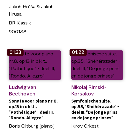
Jakub Hrůša & Jakub
Hrusa
BR Klassik
900188
01:33
01:22
Ludwig van
Nikolaj Rimski-
Beethoven
Korsakov
Sonate voor piano nr.8,
Symfonische suite,
op.13 in c kl.t.,
op.35, "Shéhérazade" -
"Pathétique" - deel III,
deel III, "De jonge prins
"Rondo. Allegro"
en de jonge prinses"
Boris Giltburg [piano]
Kirov Orkest