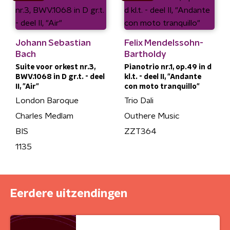
Johann Sebastian
Felix Mendelssohn-
Bach
Bartholdy
Suite voor orkest nr.3,
Pianotrio nr.1, op.49 in d
BWV.1068 in D gr.t. - deel
kl.t. - deel II, "Andante
II, "Air"
con moto tranquillo"
London Baroque
Trio Dali
Charles Medlam
Outhere Music
BIS
ZZT364
1135
Eerdere uitzendingen