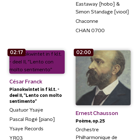
Eastaway [hobo] &
Simon Standage [viool]
Chaconne
CHAN 0700
02:17
02:00
César Franck
Pianokwintet in f kl.t. -
deel II, "Lento con molto
sentimento"
Quatuor Ysaÿe
Ernest Chausson
Pascal Rogé [piano]
Poème, op.25
Ysaye Records
Orchestre
Philharmonique de
YR03