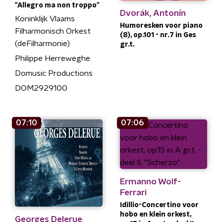
"Allegro ma non troppo"
Dvorák, Antonín
Koninklijk Vlaams
Humoresken voor piano
Filharmonisch Orkest
(8), op.101 - nr.7 in Ges
(deFilharmonie)
gr.t.
Philippe Herreweghe
Domusic Productions
DOM2929100
07:10
07:06
Ermanno Wolf-
Ferrari
Idillio-Concertino voor
hobo en klein orkest,
Georges Delerue