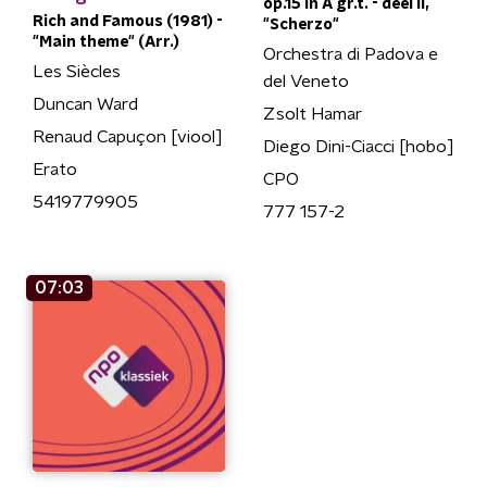
op.15 in A gr.t. - deel II,
Rich and Famous (1981) -
"Scherzo"
"Main theme" (Arr.)
Orchestra di Padova e
Les Siècles
del Veneto
Duncan Ward
Zsolt Hamar
Renaud Capuçon [viool]
Diego Dini-Ciacci [hobo]
Erato
CPO
5419779905
777 157-2
07:03