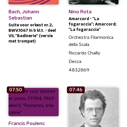
Bach, Johann
Nino Rota
Sebastian
Amarcord - "La
fogaraccia"; Amarcord;
Suite voor orkest nr.2,
"La fogaraccia"
BWV.1067 in b kl.t. - deel
VII, "Badinerie" (versie
Orchestra Filarmonica
met trompet)
della Scala
Riccardo Chailly
Decca
4832869
07:50
07:46
Francis Poulenc