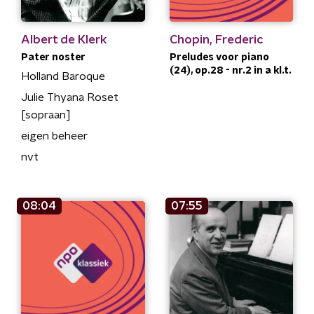
Albert de Klerk
Chopin, Frederic
Pater noster
Preludes voor piano
(24), op.28 - nr.2 in a kl.t.
Holland Baroque
Julie Thyana Roset
[sopraan]
eigen beheer
nvt
08:04
07:55