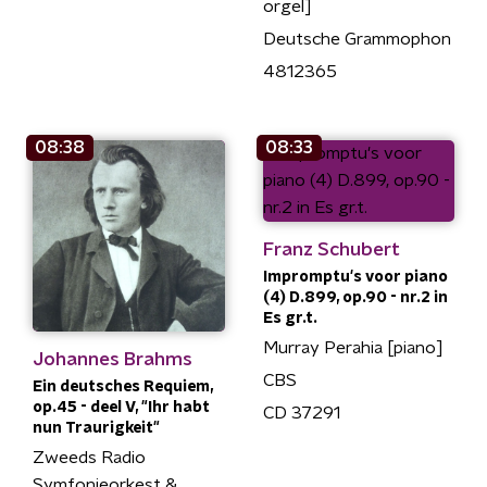
orgel]
Deutsche Grammophon
4812365
08:38
08:33
Franz Schubert
Impromptu's voor piano
(4) D.899, op.90 - nr.2 in
Es gr.t.
Murray Perahia [piano]
Johannes Brahms
CBS
Ein deutsches Requiem,
op.45 - deel V, "Ihr habt
CD 37291
nun Traurigkeit"
Zweeds Radio
Symfonieorkest &