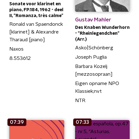
Sonate voor klarinet en
piano, FP.184, 1962 - deel
II, "Romanza, très calme"
Gustav Mahler
Ronald van Spaendonck
Des Knaben Wunderhorn
[klarinet] & Alexandre
- "Rheinlegendchen"
Tharaud [piano]
(Arr.)
Asko|Schönberg
Naxos
Joseph Puglia
8.553612
Barbara Kozelj
[mezzosopraan]
Eigen opname NPO
Klassiek;nvt
NTR
07:39
07:33