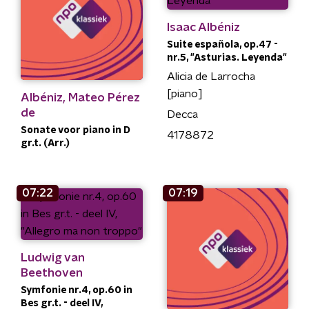
Isaac Albéniz
Suite española, op.47 -
nr.5, "Asturias. Leyenda"
Alicia de Larrocha
[piano]
Albéniz, Mateo Pérez
de
Decca
Sonate voor piano in D
4178872
gr.t. (Arr.)
07:22
07:19
Ludwig van
Beethoven
Symfonie nr.4, op.60 in
Bes gr.t. - deel IV,