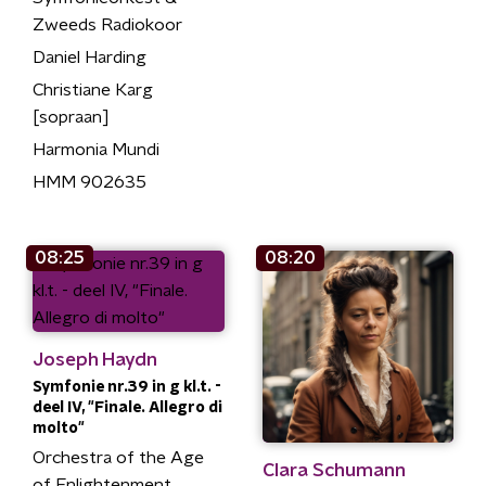
Zweeds Radiokoor
Daniel Harding
Christiane Karg
[sopraan]
Harmonia Mundi
HMM 902635
08:25
08:20
Joseph Haydn
Symfonie nr.39 in g kl.t. -
deel IV, "Finale. Allegro di
molto"
Orchestra of the Age
Clara Schumann
of Enlightenment