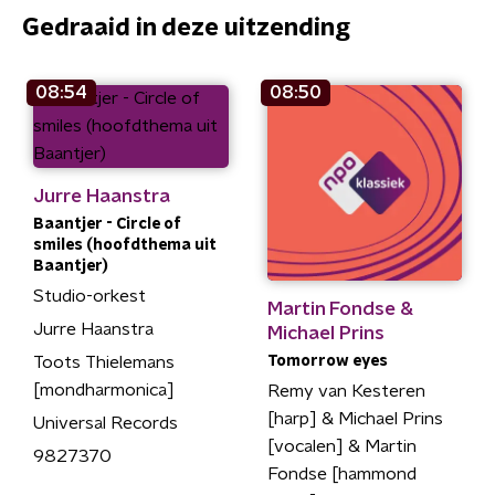
Gedraaid in deze uitzending
08:54
08:50
Jurre Haanstra
Baantjer - Circle of
smiles (hoofdthema uit
Baantjer)
Studio-orkest
Martin Fondse &
Jurre Haanstra
Michael Prins
Tomorrow eyes
Toots Thielemans
[mondharmonica]
Remy van Kesteren
[harp] & Michael Prins
Universal Records
[vocalen] & Martin
9827370
Fondse [hammond