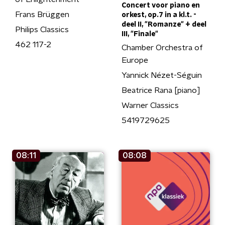
Concert voor piano en
Frans Brüggen
orkest, op.7 in a kl.t. -
deel II, "Romanze" + deel
Philips Classics
III, "Finale"
462 117-2
Chamber Orchestra of
Europe
Yannick Nézet-Séguin
Beatrice Rana [piano]
Warner Classics
5419729625
08:11
08:08