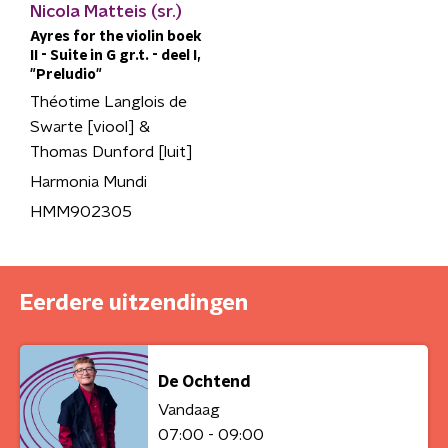
Nicola Matteis (sr.)
Ayres for the violin boek
II - Suite in G gr.t. - deel I,
"Preludio"
Théotime Langlois de
Swarte [viool] &
Thomas Dunford [luit]
Harmonia Mundi
HMM902305
Eerdere uitzendingen
De Ochtend
Vandaag
07:00 - 09:00