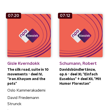
07:20
07:12
Gisle Kverndokk
Schumann, Robert
The silk road, suite in 10
Davidsbündlertänze,
movements - deel IV,
op.6 - deel XI, "Einfach
"Iran.Khayam and the
Eusebius" + deel XII, "Mit
pots"
Humor Florestan"
Oslo Kammerakademi
David Friedemann
Strunck