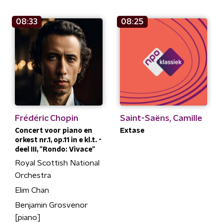
08:33
08:25
Frédéric Chopin
Saint-Saëns, Camille
Concert voor piano en
Extase
orkest nr.1, op.11 in e kl.t. -
deel III, "Rondo: Vivace"
Royal Scottish National
Orchestra
Elim Chan
Benjamin Grosvenor
[piano]