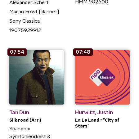
HMM 902600
Alexander Scherf
Martin Fröst [klarinet]
Sony Classical
19075929912
07:54
07:48
Tan Dun
Hurwitz, Justin
Silk road (Arr.)
La La Land - "City of
Stars"
Shanghai
Symfonieorkest &