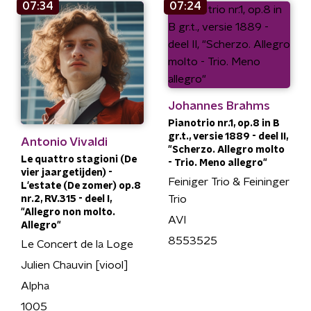
07:34
07:24
Johannes Brahms
Pianotrio nr.1, op.8 in B
gr.t., versie 1889 - deel II,
Antonio Vivaldi
"Scherzo. Allegro molto
Le quattro stagioni (De
- Trio. Meno allegro"
vier jaargetijden) -
Feiniger Trio & Feininger
L'estate (De zomer) op.8
Trio
nr.2, RV.315 - deel I,
"Allegro non molto.
AVI
Allegro"
8553525
Le Concert de la Loge
Julien Chauvin [viool]
Alpha
1005