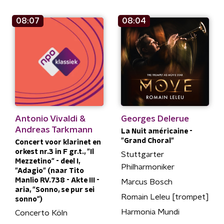
08:07
08:04
Antonio Vivaldi &
Georges Delerue
Andreas Tarkmann
La Nuit américaine -
"Grand Choral"
Concert voor klarinet en
orkest nr.3 in F gr.t., "Il
Stuttgarter
Mezzetino" - deel I,
Philharmoniker
"Adagio" (naar Tito
Manlio RV.738 - Akte III -
Marcus Bosch
aria, "Sonno, se pur sei
Romain Leleu [trompet]
sonno")
Harmonia Mundi
Concerto Köln