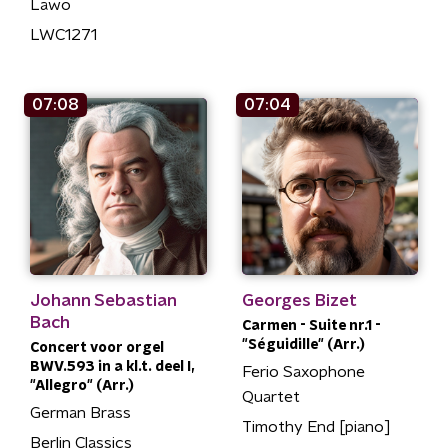
Lawo
LWC1271
07:08
07:04
Johann Sebastian
Georges Bizet
Bach
Carmen - Suite nr.1 -
"Séguidille" (Arr.)
Concert voor orgel
BWV.593 in a kl.t. deel I,
Ferio Saxophone
"Allegro" (Arr.)
Quartet
German Brass
Timothy End [piano]
Berlin Classics