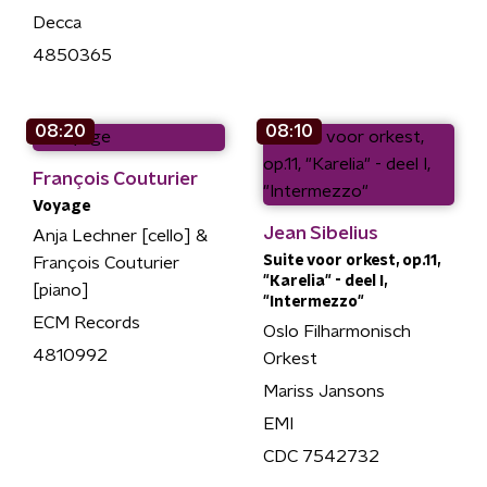
Decca
4850365
08:20
08:10
François Couturier
Voyage
Jean Sibelius
Anja Lechner [cello] &
Suite voor orkest, op.11,
François Couturier
"Karelia" - deel I,
[piano]
"Intermezzo"
ECM Records
Oslo Filharmonisch
4810992
Orkest
Mariss Jansons
EMI
CDC 7542732