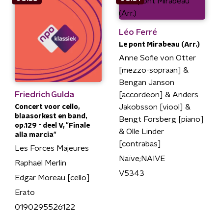
Léo Ferré
Le pont Mirabeau (Arr.)
Anne Sofie von Otter
[mezzo-sopraan] &
Bengan Janson
Friedrich Gulda
[accordeon] & Anders
Jakobsson [viool] &
Concert voor cello,
blaasorkest en band,
Bengt Forsberg [piano]
op.129 - deel V, "Finale
& Olle Linder
alla marcia"
[contrabas]
Les Forces Majeures
Naïve;NAIVE
Raphaël Merlin
V5343
Edgar Moreau [cello]
Erato
0190295526122