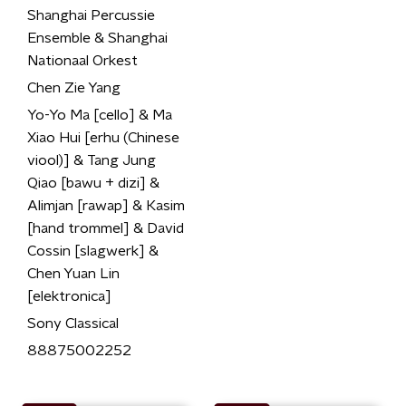
Shanghai Percussie
Ensemble & Shanghai
Nationaal Orkest
Chen Zie Yang
Yo-Yo Ma [cello] & Ma
Xiao Hui [erhu (Chinese
viool)] & Tang Jung
Qiao [bawu + dizi] &
Alimjan [rawap] & Kasim
[hand trommel] & David
Cossin [slagwerk] &
Chen Yuan Lin
[elektronica]
Sony Classical
88875002252