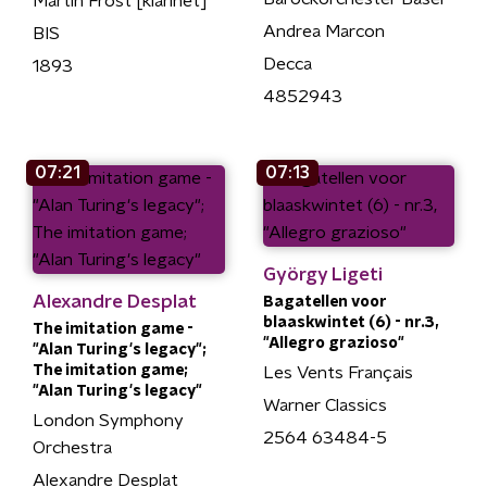
Martin Fröst [klarinet]
Andrea Marcon
BIS
Decca
1893
4852943
07:21
07:13
György Ligeti
Alexandre Desplat
Bagatellen voor
blaaskwintet (6) - nr.3,
The imitation game -
"Allegro grazioso"
"Alan Turing's legacy";
The imitation game;
Les Vents Français
"Alan Turing's legacy"
Warner Classics
London Symphony
2564 63484-5
Orchestra
Alexandre Desplat