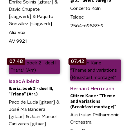
gr.t. - deel I, "Allegro"
Enrike Solinís [gitaar] &
Concerto Köln
David Chupete
[slagwerk] & Paquito
Teldec
González [slagwerk]
2564-69889-9
Alia Vox
AV 9921
07:48
07:42
Isaac Albéniz
Bernard Herrmann
Iberia, boek 2 - deel III,
"Triana" (Arr.)
Citizen Kane - "Theme
and variations
Paco de Lucia [gitaar] &
(Breakfast montage)"
José Ma Bandera
Australian Philharmonic
[gitaar] & Juan Manuel
Orchestra
Canizares [gitaar]