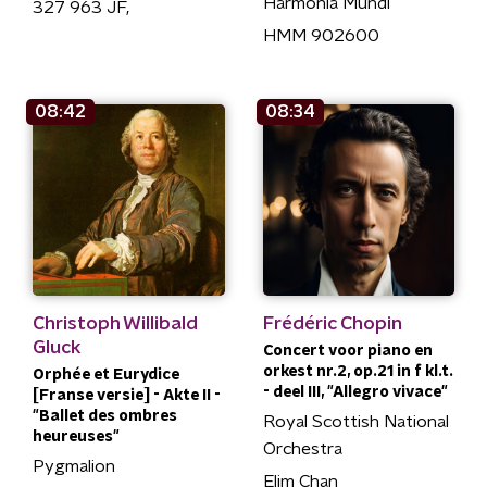
Harmonia Mundi
327 963 JF,
HMM 902600
08:42
08:34
Christoph Willibald
Frédéric Chopin
Gluck
Concert voor piano en
orkest nr.2, op.21 in f kl.t.
Orphée et Eurydice
- deel III, "Allegro vivace"
[Franse versie] - Akte II -
"Ballet des ombres
Royal Scottish National
heureuses"
Orchestra
Pygmalion
Elim Chan