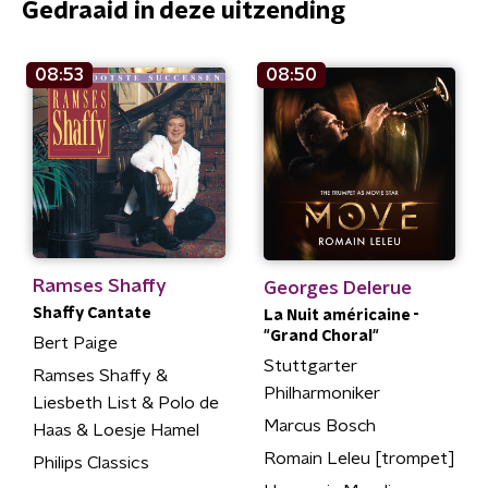
Gedraaid in deze uitzending
08:53
08:50
Ramses Shaffy
Georges Delerue
Shaffy Cantate
La Nuit américaine -
"Grand Choral"
Bert Paige
Stuttgarter
Ramses Shaffy &
Philharmoniker
Liesbeth List & Polo de
Marcus Bosch
Haas & Loesje Hamel
Romain Leleu [trompet]
Philips Classics