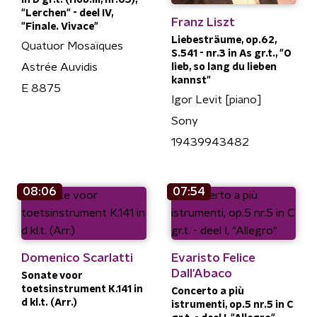
"Lerchen" - deel IV,
Franz Liszt
"Finale. Vivace"
Liebesträume, op.62,
Quatuor Mosaïques
S.541 - nr.3 in As gr.t., "O
Astrée Auvidis
lieb, so lang du lieben
kannst"
E 8875
Igor Levit [piano]
Sony
19439943482
08:06
07:54
Domenico Scarlatti
Evaristo Felice
Dall'Abaco
Sonate voor
toetsinstrument K.141 in
Concerto a più
d kl.t. (Arr.)
istrumenti, op.5 nr.5 in C