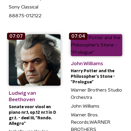
Sony Classical
88875-012122
07:07
07:04
John Williams
Harry Potter and the
Philosopher's Stone -
"Prologue"
Warner Brothers Studio
Ludwig van
Orchestra
Beethoven
John Williams
Sonate voor viool en
piano nr.1, op.12 nr.1 in D
Warner Bros.
gr.t. - deel III, "Rondo.
Records;WARNER
Allegro"
BROTHERS