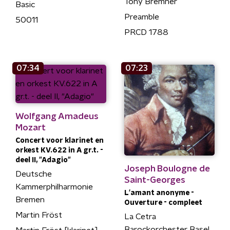
Tony Bremner
Basic
Preamble
50011
PRCD 1788
07:34
07:23
Wolfgang Amadeus
Mozart
Concert voor klarinet en
orkest KV.622 in A gr.t. -
deel II, "Adagio"
Joseph Boulogne de
Deutsche
Saint-Georges
Kammerphilharmonie
L'amant anonyme -
Bremen
Ouverture - compleet
Martin Fröst
La Cetra
Barockorchester Basel