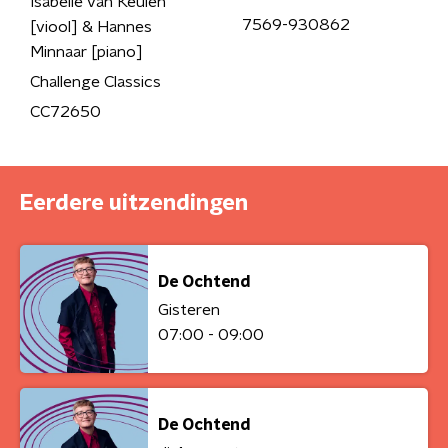
Isabelle van Keulen
7569-930862
[viool] & Hannes
Minnaar [piano]
Challenge Classics
CC72650
Eerdere uitzendingen
De Ochtend
Gisteren
07:00 - 09:00
De Ochtend