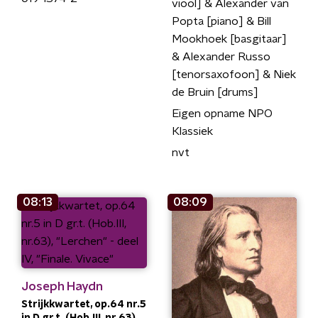
viool] & Alexander van
Popta [piano] & Bill
Mookhoek [basgitaar]
& Alexander Russo
[tenorsaxofoon] & Niek
de Bruin [drums]
Eigen opname NPO
Klassiek
nvt
08:13
08:09
Joseph Haydn
Strijkkwartet, op.64 nr.5
in D gr.t. (Hob.III, nr.63),