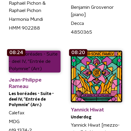
Raphaël Pichon &
Benjamin Grosvenor
Raphael Pichon
[piano]
Harmonia Mundi
Decca
HMM 902288
4850365
08:24
08:20
Jean-Philippe
Rameau
Les boréades - Suite -
deel IV, "Entrée de
Polymnie" (Arr.)
Yannick Hiwat
Calefax
Underdog
MDG
Yannick Hiwat [mezzo-
619 1374-2