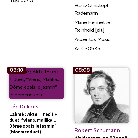
480 5645
Hans-Christoph
Rademann
Marie Henriette
Reinhold [alt]
Accentus Music
ACC30535
08:10
08:08
Léo Delibes
Lakmé ; Akte I - recit +
duet, "Viens, Mallika...
Dôme épais le jasmin"
Robert Schumann
(bloemenduet)