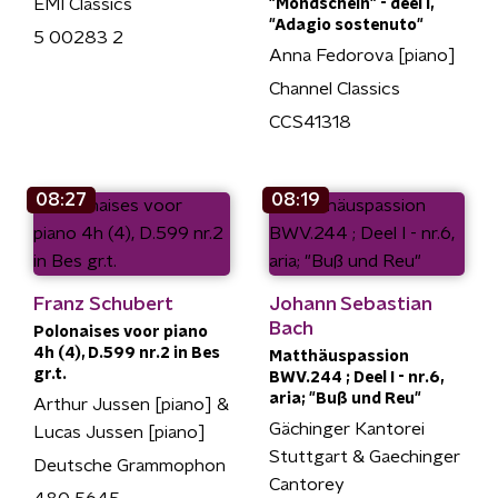
EMI Classics
"Mondschein" - deel I,
"Adagio sostenuto"
5 00283 2
Anna Fedorova [piano]
Channel Classics
CCS41318
08:27
08:19
Franz Schubert
Johann Sebastian
Bach
Polonaises voor piano
4h (4), D.599 nr.2 in Bes
Matthäuspassion
gr.t.
BWV.244 ; Deel I - nr.6,
aria; "Buß und Reu"
Arthur Jussen [piano] &
Gächinger Kantorei
Lucas Jussen [piano]
Stuttgart & Gaechinger
Deutsche Grammophon
Cantorey