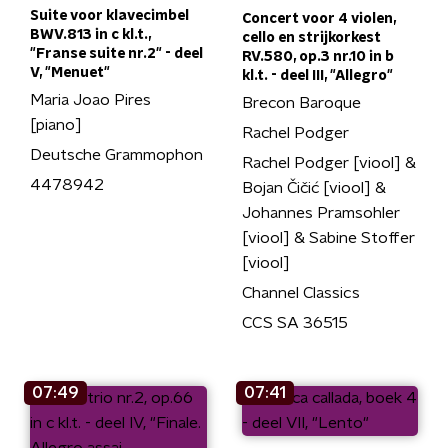
Suite voor klavecimbel
Concert voor 4 violen,
BWV.813 in c kl.t.,
cello en strijkorkest
"Franse suite nr.2" - deel
RV.580, op.3 nr.10 in b
V, "Menuet"
kl.t. - deel III, "Allegro"
Maria Joao Pires
Brecon Baroque
[piano]
Rachel Podger
Deutsche Grammophon
Rachel Podger [viool] &
4478942
Bojan Čičić [viool] &
Johannes Pramsohler
[viool] & Sabine Stoffer
[viool]
Channel Classics
CCS SA 36515
07:49
07:41