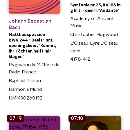
Symfonie nr.25, KV.183 in
g kl.t. - deel II, "Andante"
Academy of Ancient
Johann Sebastian
Music
Bach
Christopher Hogwood
Matthäuspassion
BWV.244 - Deel I - nr.1,
L'Oiseau-Lyre;L'Oiseau
openingskoor, "Kommt,
Lyre
ihr Töchter, helft mir
klagen"
4178-412
Pygmalion & Maîtrise de
Radio France
Raphaël Pichon
Harmonia Mundi
HMM90269193
07:19
07:10