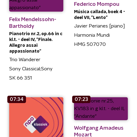
Federico Mompou
Música callada, boek 4 -
deel VII, "Lento"
Felix Mendelssohn-
Bartholdy
Javier Perianes [piano]
Pianotrio nr.2, op.66 in c
Harmonia Mundi
kl.t. - deel IV, "Finale.
HMG 507070
Allegro assai
appassionato"
Trio Wanderer
Sony Classical;Sony
SK 66 351
07:34
07:23
Wolfgang Amadeus
Mozart