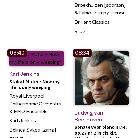
Broekhuizen [sopraan]
& Fabio Trümpy [tenor]
Brilliant Classics
9152
08:40
08:34
Karl Jenkins
Stabat Mater - Now my
life is only weeping
Royal Liverpool
Philharmonic Orchestra
& EMO Ensemble
Ludwig van
Beethoven
Karl Jenkins
Sonate voor piano nr.14,
Belinda Sykes [zang]
op.27 nr.2 in cis kl.t.,