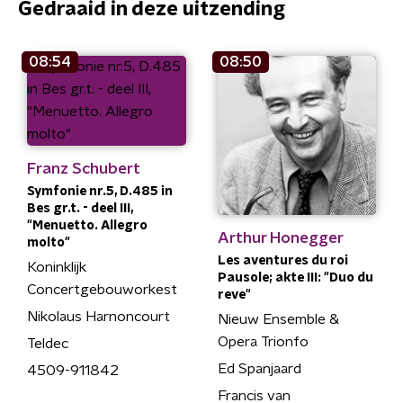
Gedraaid in deze uitzending
08:54
08:50
Franz Schubert
Symfonie nr.5, D.485 in
Bes gr.t. - deel III,
"Menuetto. Allegro
Arthur Honegger
molto"
Les aventures du roi
Koninklijk
Pausole; akte III: "Duo du
Concertgebouworkest
reve"
Nikolaus Harnoncourt
Nieuw Ensemble &
Opera Trionfo
Teldec
Ed Spanjaard
4509-911842
Francis van