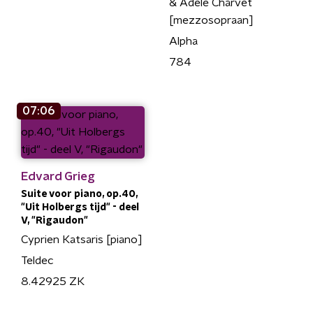
& Adèle Charvet
[mezzosopraan]
Alpha
784
07:06
Edvard Grieg
Suite voor piano, op.40,
"Uit Holbergs tijd" - deel
V, "Rigaudon"
Cyprien Katsaris [piano]
Teldec
8.42925 ZK