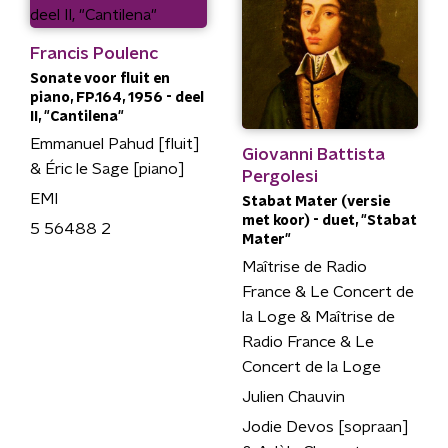
Francis Poulenc
Sonate voor fluit en
piano, FP.164, 1956 - deel
II, "Cantilena"
Emmanuel Pahud [fluit]
Giovanni Battista
& Éric le Sage [piano]
Pergolesi
EMI
Stabat Mater (versie
met koor) - duet, "Stabat
5 56488 2
Mater"
Maîtrise de Radio
France & Le Concert de
la Loge & Maîtrise de
Radio France & Le
Concert de la Loge
Julien Chauvin
Jodie Devos [sopraan]