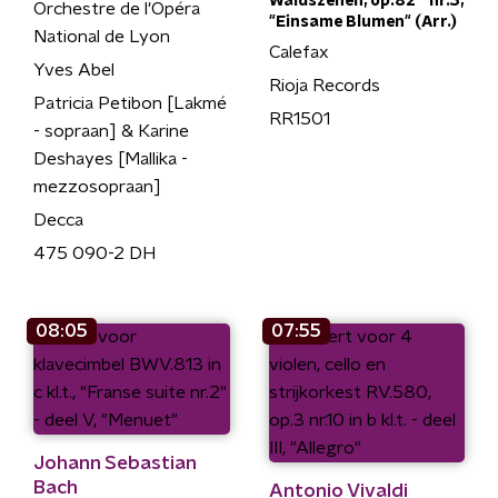
Waldszenen, op.82 - nr.3,
Orchestre de l'Opéra
"Einsame Blumen" (Arr.)
National de Lyon
Calefax
Yves Abel
Rioja Records
Patricia Petibon [Lakmé
RR1501
- sopraan] & Karine
Deshayes [Mallika -
mezzosopraan]
Decca
475 090-2 DH
08:05
07:55
Johann Sebastian
Bach
Antonio Vivaldi