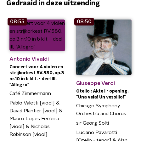
Gedraaid in deze uitzending
08:55
08:50
Antonio Vivaldi
Concert voor 4 violen en
strijkorkest RV.580, op.3
nr.10 in b kl.t. - deel III,
Giuseppe Verdi
"Allegro"
Otello ; Akte I - opening,
Café Zimmermann
"Una vela! Un vessillo!"
Pablo Valetti [viool] &
Chicago Symphony
David Plantier [viool] &
Orchestra and Chorus
Mauro Lopes Ferreira
sir Georg Solti
[viool] & Nicholas
Luciano Pavarotti
Robinson [viool]
[Otello - tenor] & Alan