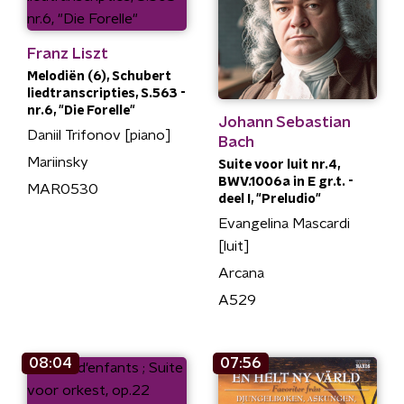
Franz Liszt
Melodiën (6), Schubert
liedtranscripties, S.563 -
nr.6, "Die Forelle"
Johann Sebastian
Daniil Trifonov [piano]
Bach
Mariinsky
Suite voor luit nr.4,
BWV.1006a in E gr.t. -
MAR0530
deel I, "Preludio"
Evangelina Mascardi
[luit]
Arcana
A529
08:04
07:56