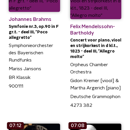
Johannes Brahms
Felix Mendelssohn-
Symfonie nr.3, op.90 in F
gr.t. - deel III, "Poco
Bartholdy
allegretto"
Concert voor piano, viool
Symphonieorchester
en strijkorkest in d kl.t.,
1823 - deel III, "Allegro
des Bayerischen
molto"
Rundfunks
Orpheus Chamber
Mariss Jansons
Orchestra
BR Klassik
Gidon Kremer [viool] &
900111
Martha Argerich [piano]
Deutsche Grammophon
4273 382
07:12
07:08