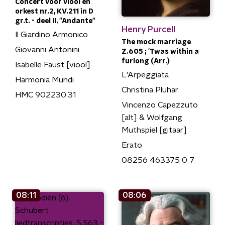
Concert voor viool en
orkest nr.2, KV.211 in D
gr.t. - deel II, "Andante"
Henry Purcell
Il Giardino Armonico
The mock marriage
Giovanni Antonini
Z.605 ; 'Twas within a
furlong (Arr.)
Isabelle Faust [viool]
L'Arpeggiata
Harmonia Mundi
Christina Pluhar
HMC 902230.31
Vincenzo Capezzuto
[alt] & Wolfgang
Muthspiel [gitaar]
Erato
08256 463375 0 7
08:11
08:06