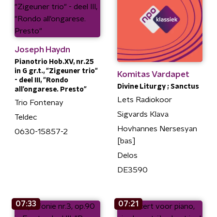
Joseph Haydn
Pianotrio Hob.XV, nr.25
in G gr.t., "Zigeuner trio"
Komitas Vardapet
- deel III, "Rondo
Divine Liturgy ; Sanctus
all'ongarese. Presto"
Lets Radiokoor
Trio Fontenay
Sigvards Klava
Teldec
Hovhannes Nersesyan
0630-15857-2
[bas]
Delos
DE3590
07:33
07:21