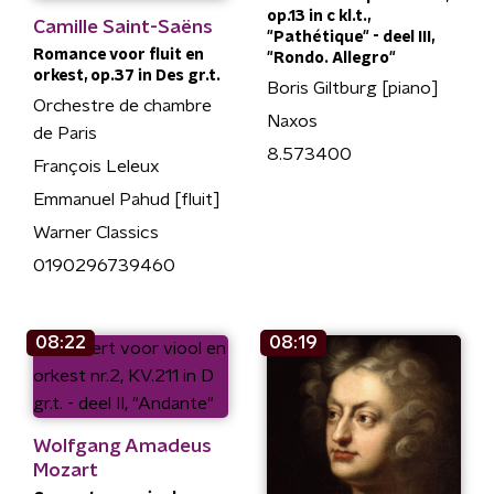
op.13 in c kl.t.,
Camille Saint-Saëns
"Pathétique" - deel III,
Romance voor fluit en
"Rondo. Allegro"
orkest, op.37 in Des gr.t.
Boris Giltburg [piano]
Orchestre de chambre
Naxos
de Paris
8.573400
François Leleux
Emmanuel Pahud [fluit]
Warner Classics
0190296739460
08:22
08:19
Wolfgang Amadeus
Mozart