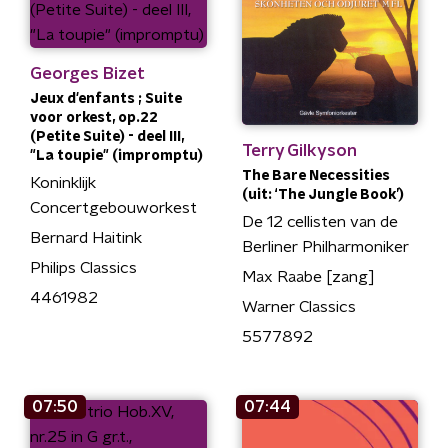
Georges Bizet
Jeux d'enfants ; Suite
voor orkest, op.22
(Petite Suite) - deel III,
Terry Gilkyson
"La toupie" (impromptu)
The Bare Necessities
Koninklijk
(uit: ‘The Jungle Book’)
Concertgebouworkest
De 12 cellisten van de
Bernard Haitink
Berliner Philharmoniker
Philips Classics
Max Raabe [zang]
4461982
Warner Classics
5577892
07:50
07:44