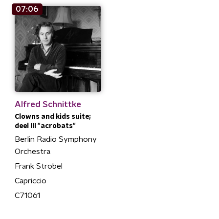
07:06
Alfred Schnittke
Clowns and kids suite;
deel III "acrobats"
Berlin Radio Symphony
Orchestra
Frank Strobel
Capriccio
C71061