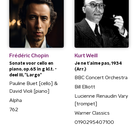
Frédéric Chopin
Kurt Weill
Sonate voor cello en
Je ne t'aime pas, 1934
piano, op.65 in g kl.t. -
(Arr.)
deel III, "Largo"
BBC Concert Orchestra
Pauline Buet [cello] &
Bill Elliott
David Violi [piano]
Lucienne Renaudin Vary
Alpha
[trompet]
762
Warner Classics
0190295407100