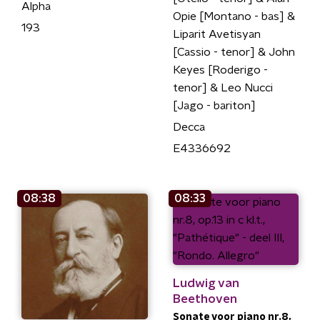
Alpha
Opie [Montano - bas] &
193
Liparit Avetisyan
[Cassio - tenor] & John
Keyes [Roderigo -
tenor] & Leo Nucci
[Jago - bariton]
Decca
E4336692
08:38
08:33
Ludwig van
Beethoven
Sonate voor piano nr.8,