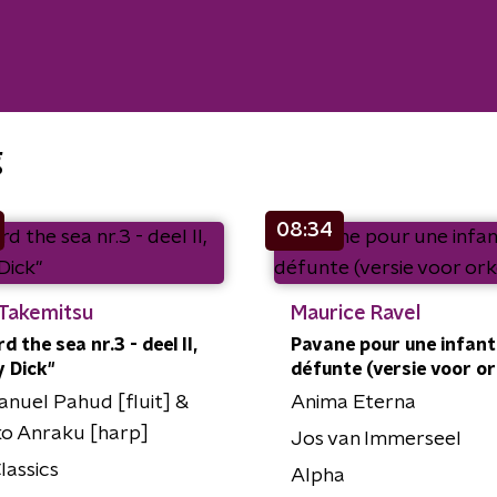
g
08:34
 Takemitsu
Maurice Ravel
 the sea nr.3 - deel II,
Pavane pour une infant
 Dick"
défunte (versie voor or
nuel Pahud [fluit] &
Anima Eterna
o Anraku [harp]
Jos van Immerseel
lassics
Alpha