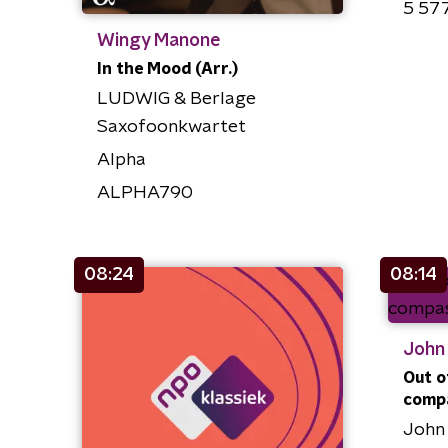
5 57
Wingy Manone
In the Mood (Arr.)
LUDWIG & Berlage
Saxofoonkwartet
Alpha
ALPHA790
08:24
08:14
John
Out of
comp
John 