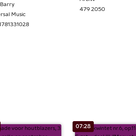
 Barry
479 2050
rsal Music
1781331028
07:28