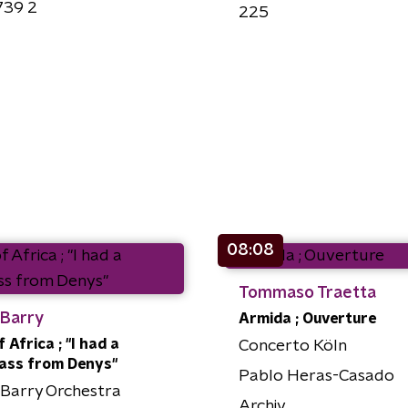
739 2
225
08:08
Tommaso Traetta
 Barry
Armida ; Ouverture
 Africa ; "I had a
Concerto Köln
ass from Denys"
Pablo Heras-Casado
Barry Orchestra
Archiv