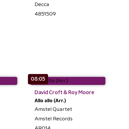
Decca
4851509
08:05
David Croft & Roy Moore
Allo allo (Arr.)
Amstel Quartet
Amstel Records
AR014