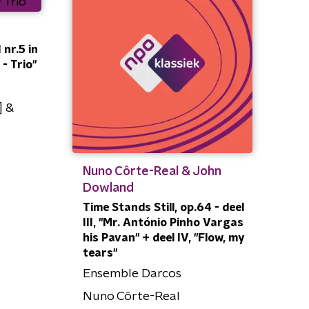
 nr.5 in
 - Trio"
] &
Nuno Côrte-Real & John
Dowland
Time Stands Still, op.64 - deel
III, "Mr. António Pinho Vargas
his Pavan" + deel IV, "Flow, my
tears"
Ensemble Darcos
Nuno Côrte-Real