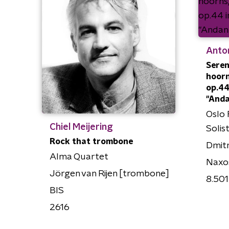
Anto
Seren
hoorn
op.44 
"Anda
Oslo 
Chiel Meijering
Solis
Rock that trombone
Dmit
Alma Quartet
Naxo
Jörgen van Rijen [trombone]
8.50
BIS
2616