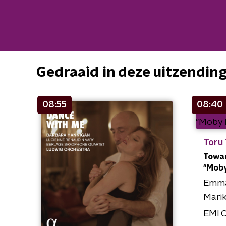
Gedraaid in deze uitzendin
08:55
08:40
Toru
Toward
"Moby
Emma
Marik
EMI C