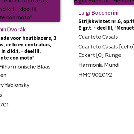
Luigi Boccherini
Strijkkwintet nr.6, op.11
E gr.t. - deel III, "Menuet
nín Dvorák
Cuarteto Casals
ade voor houtblazers, 3
s, cello en contrabas,
Cuarteto Casals [cello
in d kl.t. - deel III,
Eckart [0] Runge
nte con moto"
Harmonia Mundi
Filharmonische Blaas
HMC 902092
ten
ry Yablonsky
s
1701