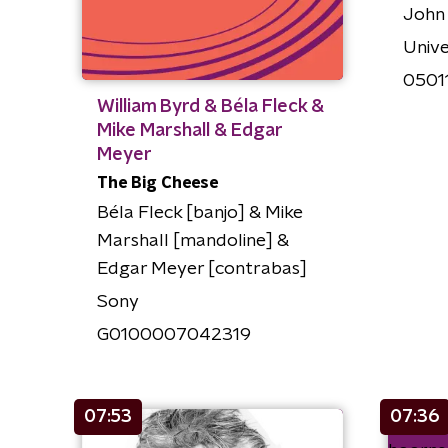
John
Unive
0501
William Byrd & Béla Fleck &
Mike Marshall & Edgar
Meyer
The Big Cheese
Béla Fleck [banjo] & Mike
Marshall [mandoline] &
Edgar Meyer [contrabas]
Sony
G0100007042319
07:53
07:36