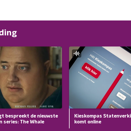
nding
Kieskompas Statenverk
t bespreekt de nieuwste
komt online
en series: The Whale