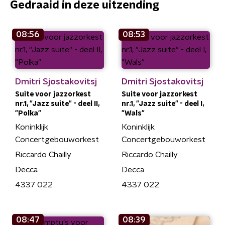
Gedraaid in deze uitzending
08:56
08:53
Dmitri Sjostakovitsj
Dmitri Sjostakovitsj
Suite voor jazzorkest
Suite voor jazzorkest
nr.1, "Jazz suite" - deel II,
nr.1, "Jazz suite" - deel I,
"Polka"
"Wals"
Koninklijk
Koninklijk
Concertgebouworkest
Concertgebouworkest
Riccardo Chailly
Riccardo Chailly
Decca
Decca
4337 022
4337 022
08:47
08:39