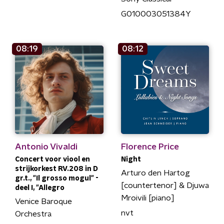
G010003051384Y
08:19
08:12
Antonio Vivaldi
Florence Price
Concert voor viool en
Night
strijkorkest RV.208 in D
Arturo den Hartog
gr.t., "Il grosso mogul" -
[countertenor] & Djuwa
deel I, "Allegro
Mroivili [piano]
Venice Baroque
nvt
Orchestra