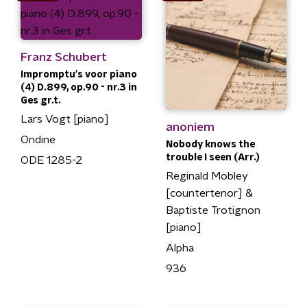
Franz Schubert
Impromptu's voor piano
(4) D.899, op.90 - nr.3 in
Ges gr.t.
Lars Vogt [piano]
anoniem
Ondine
Nobody knows the
trouble I seen (Arr.)
ODE 1285-2
Reginald Mobley
[countertenor] &
Baptiste Trotignon
[piano]
Alpha
936