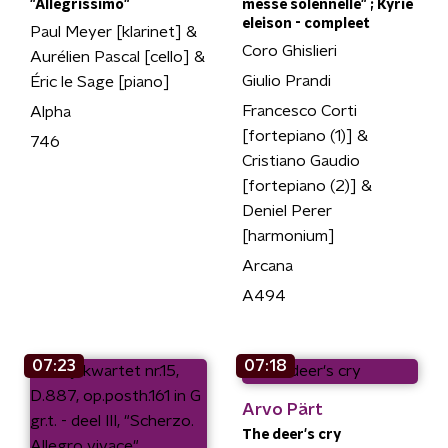
"Allegrissimo"
messe solennelle" ; Kyrie
eleison - compleet
Paul Meyer [klarinet] &
Coro Ghislieri
Aurélien Pascal [cello] &
Giulio Prandi
Éric le Sage [piano]
Francesco Corti
Alpha
[fortepiano (1)] &
746
Cristiano Gaudio
[fortepiano (2)] &
Deniel Perer
[harmonium]
Arcana
A494
07:23
07:18
Arvo Pärt
The deer's cry