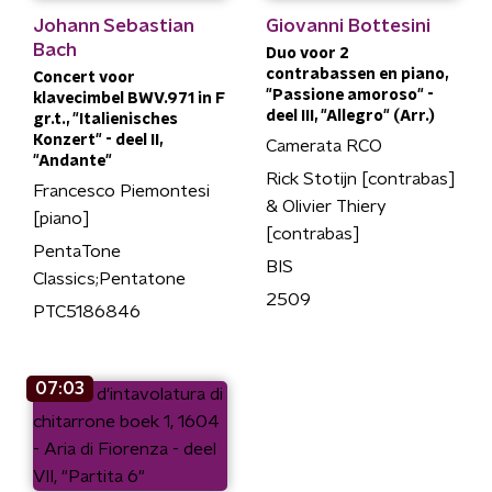
Johann Sebastian
Giovanni Bottesini
Bach
Duo voor 2
contrabassen en piano,
Concert voor
"Passione amoroso" -
klavecimbel BWV.971 in F
deel III, "Allegro" (Arr.)
gr.t., "Italienisches
Konzert" - deel II,
Camerata RCO
"Andante"
Rick Stotijn [contrabas]
Francesco Piemontesi
& Olivier Thiery
[piano]
[contrabas]
PentaTone
BIS
Classics;Pentatone
2509
PTC5186846
07:03