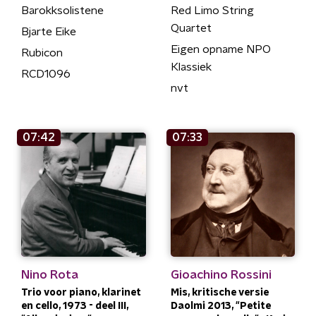
Barokksolistene
Red Limo String
Quartet
Bjarte Eike
Eigen opname NPO
Rubicon
Klassiek
RCD1096
nvt
07:42
07:33
Nino Rota
Gioachino Rossini
Trio voor piano, klarinet
Mis, kritische versie
en cello, 1973 - deel III,
Daolmi 2013, "Petite