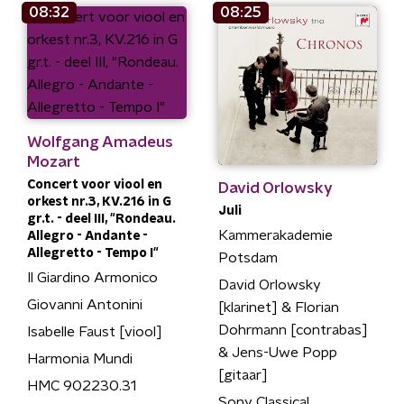
08:32
08:25
Wolfgang Amadeus
Mozart
Concert voor viool en
David Orlowsky
orkest nr.3, KV.216 in G
Juli
gr.t. - deel III, "Rondeau.
Kammerakademie
Allegro - Andante -
Allegretto - Tempo I"
Potsdam
Il Giardino Armonico
David Orlowsky
Giovanni Antonini
[klarinet] & Florian
Dohrmann [contrabas]
Isabelle Faust [viool]
& Jens-Uwe Popp
Harmonia Mundi
[gitaar]
HMC 902230.31
Sony Classical