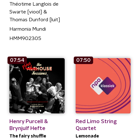
Théotime Langlois de
Swarte [viool] &
Thomas Dunford [luit]
Harmonia Mundi
HMM902305
07:54
07:50
Henry Purcell &
Red Limo String
Brynjulf Hefte
Quartet
The fairy shuffle
Lemonade