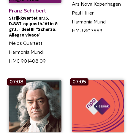
Ars Nova Kopenhagen
Franz Schubert
Paul Hillier
Strijkkwartet nr.15,
Harmonia Mundi
D.887, op.posth.161 in G
gr.t. - deel III, "Scherzo.
HMU 807553
Allegro vivace"
Melos Quartett
Harmonia Mundi
HMC 901408.09
07:08
07:05