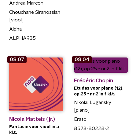
Andrea Marcon
Chouchane Siranossian
[viool]
Alpha
ALPHA935
08:07
08:04
Frédéric Chopin
Etudes voor piano (12),
op.25 - nr.2 in f kl.t.
Nikolai Lugansky
[piano]
Nicola Matteis (jr.)
Erato
Fantasie voor viool in a
8573-80228-2
kl.t.