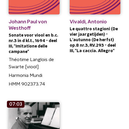
Johann Paul von
Vivaldi, Antonio
Westhoff
Le quattro stagioni (De
vier jaargetijden) -
Sonate voor viool en b.c.
L'autunno (De herfst)
nr.3 in d kl.t., 1694 - deel
op.8 nr.3, RV.293 - deel
III, "Imitatione delle
III, "La caccia. Allegro"
campane"
Théotime Langlois de
Swarte [viool]
Harmonia Mundi
HMM 902373.74
07:03