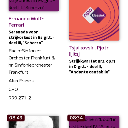
Ermanno Wolf-
Ferrari
Serenade voor
strijkorkest in Es gr.t. -
deel III, "Scherzo"
Tsjaikovski, Pjotr
Radio-Sinfonie-
Iljitsj
Orchester Frankfurt &
Strijkkwartet nr.1, op.11
hr-Sinfonieorchester
in D gr.t. - deel II,
Frankfurt
"Andante cantabile"
Alun Francis
CPO
999 271 -2
08:43
08:34