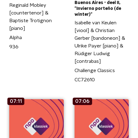
Buenos Aires - deel II,
Reginald Mobley
"Invierno porteño (de
[countertenor] &
winter)"
Baptiste Trotignon
Isabelle van Keulen
[piano]
[viool] & Christian
Alpha
Gerber [bandoneon] &
Ulrike Payer [piano] &
936
Rüdiger Ludwig
[contrabas]
Challenge Classics
CC72610
07:11
07:06