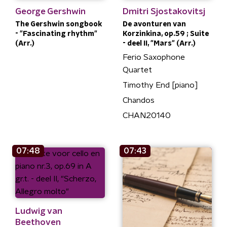
George Gershwin
Dmitri Sjostakovitsj
The Gershwin songbook
De avonturen van
- "Fascinating rhythm"
Korzinkina, op.59 ; Suite
(Arr.)
- deel II, "Mars" (Arr.)
Ferio Saxophone
Quartet
Timothy End [piano]
Chandos
CHAN20140
07:48
07:43
Ludwig van
Beethoven