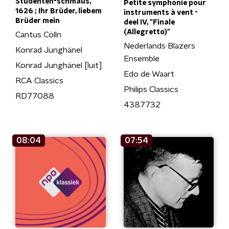
Studenten-schmaus,
Petite symphonie pour
1626 ; Ihr Brüder, liebem
instruments à vent -
Brüder mein
deel IV, "Finale
(Allegretto)"
Cantus Cölln
Nederlands Blazers
Konrad Junghänel
Ensemble
Konrad Junghänel [luit]
Edo de Waart
RCA Classics
Philips Classics
RD77088
4387732
08:04
07:54