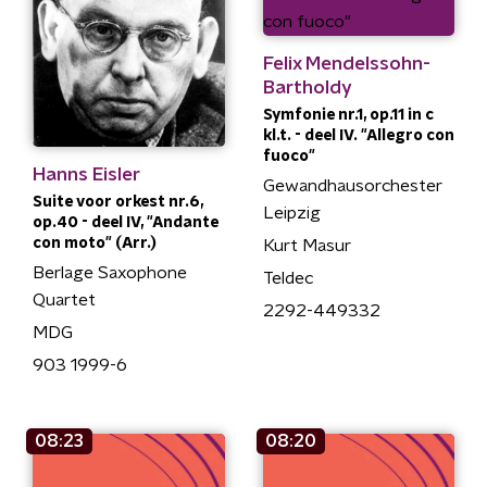
Felix Mendelssohn-
Bartholdy
Symfonie nr.1, op.11 in c
kl.t. - deel IV. "Allegro con
fuoco"
Hanns Eisler
Gewandhausorchester
Suite voor orkest nr.6,
Leipzig
op.40 - deel IV, "Andante
con moto" (Arr.)
Kurt Masur
Berlage Saxophone
Teldec
Quartet
2292-449332
MDG
903 1999-6
08:23
08:20