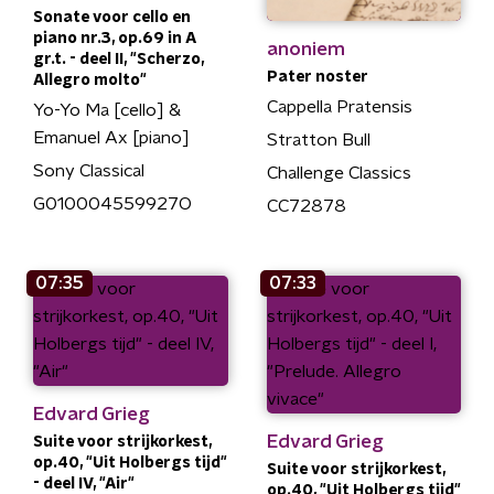
Sonate voor cello en
piano nr.3, op.69 in A
anoniem
gr.t. - deel II, "Scherzo,
Pater noster
Allegro molto"
Cappella Pratensis
Yo-Yo Ma [cello] &
Emanuel Ax [piano]
Stratton Bull
Sony Classical
Challenge Classics
G010004559927O
CC72878
07:35
07:33
Edvard Grieg
Edvard Grieg
Suite voor strijkorkest,
op.40, "Uit Holbergs tijd"
Suite voor strijkorkest,
- deel IV, "Air"
op.40, "Uit Holbergs tijd"