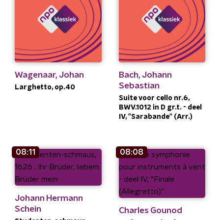
Wagenaar, Johan
Bach, Johann
Sebastian
Larghetto, op.40
Suite voor cello nr.6,
BWV.1012 in D gr.t. - deel
IV, "Sarabande" (Arr.)
08:11
08:08
Johann Hermann
Schein
Charles Gounod