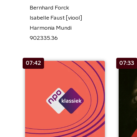
Bernhard Forck
Isabelle Faust [viool]
Harmonia Mundi
902335.36
07:42
07:33