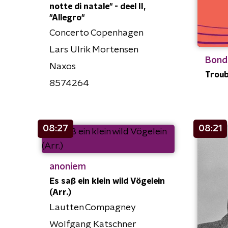
notte di natale" - deel II,
"Allegro"
Concerto Copenhagen
Lars Ulrik Mortensen
Bond
Naxos
Troub
8574264
08:27
08:21
anoniem
Es saß ein klein wild Vögelein
(Arr.)
Lautten Compagney
Wolfgang Katschner