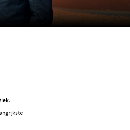
iek.
angrijkste