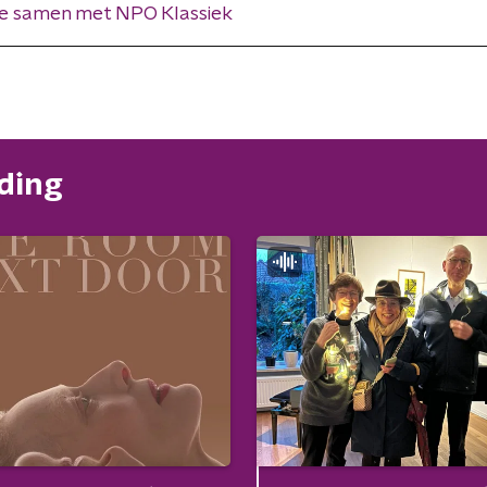
 je samen met NPO Klassiek
nding