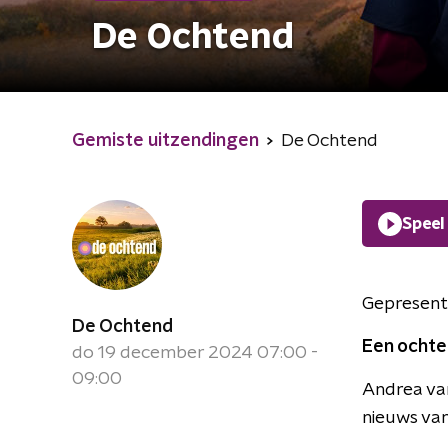
De Ochtend
Gemiste uitzendingen
De Ochtend
Speel
Gepresent
De Ochtend
Een ochte
do 19 december 2024 07:00 -
09:00
Andrea van
nieuws van