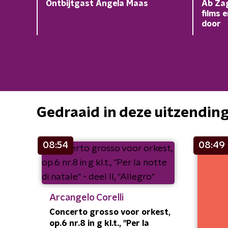
Ontbijtgast Angela Maas
Ab Zag
films 
door
Gedraaid in deze uitzendin
08:54
08:49
Arcangelo Corelli
Concerto grosso voor orkest,
op.6 nr.8 in g kl.t., "Per la