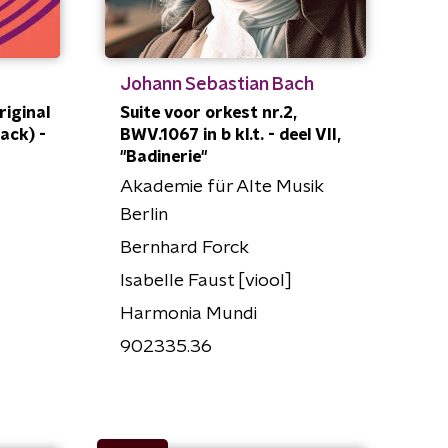
Johann Sebastian Bach
iginal
Suite voor orkest nr.2,
ack) -
BWV.1067 in b kl.t. - deel VII,
"Badinerie"
Akademie für Alte Musik
Berlin
Bernhard Forck
Isabelle Faust [viool]
Harmonia Mundi
902335.36