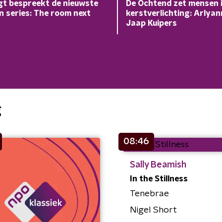
t bespreekt de nieuwste
De Ochtend zet mensen 
en series: The room next
kerstverlichting: Arlyan
Jaap Kuipers
g
08:46
Sally Beamish
In the Stillness
Tenebrae
Nigel Short