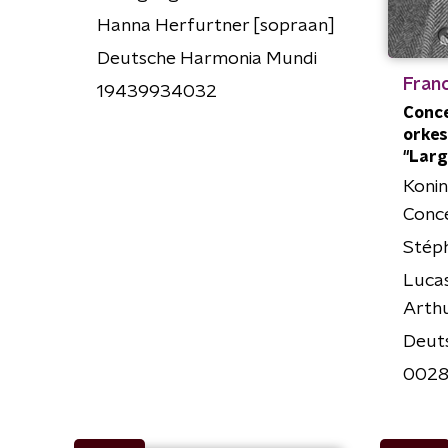
Hanna Herfurtner [sopraan]
Deutsche Harmonia Mundi
Franc
19439934032
Conce
orkest
"Larg
Konin
Conc
Stép
Lucas
Arthu
Deut
0028