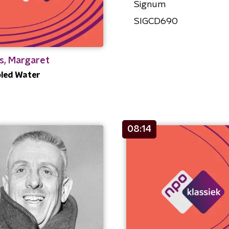
Signum
SIGCD690
s, Margaret
led Water
08:14