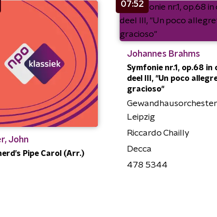
07:52
Johannes Brahms
Symfonie nr.1, op.68 in c 
deel III, "Un poco allegr
gracioso"
Gewandhausorchester
Leipzig
Riccardo Chailly
r, John
Decca
erd’s Pipe Carol (Arr.)
478 5344