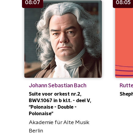
08:07
08:05
Johann Sebastian Bach
Rutte
Suite voor orkest nr.2,
Sheph
BWV.1067 in b kl.t. - deel V,
"Polonaise - Double -
Polonaise"
Akademie für Alte Musik
Berlin