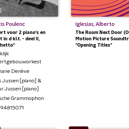
is Poulenc
Iglesias, Alberto
rt voor 2 piano's en
The Room Next Door (Or
 in d kl.t. - deel II,
Motion Picture Soundtr
hetto"
"Opening Titles"
klijk
ertgebouworkest
hane Denève
 Jussen [piano] &
r Jussen [piano]
sche Grammophon
94815071