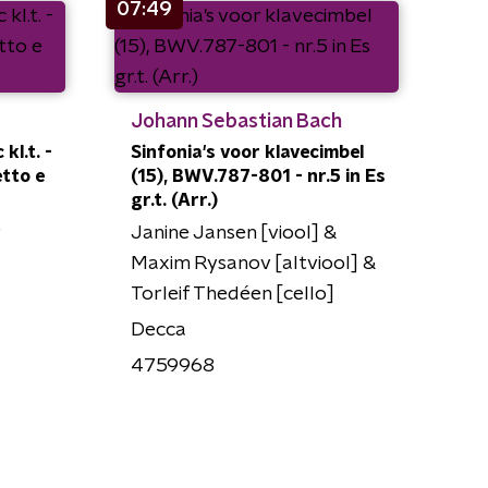
07:49
Johann Sebastian Bach
kl.t. -
Sinfonia's voor klavecimbel
etto e
(15), BWV.787-801 - nr.5 in Es
gr.t. (Arr.)
Janine Jansen [viool] &
Maxim Rysanov [altviool] &
Torleif Thedéen [cello]
Decca
4759968