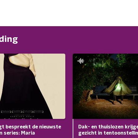
nding
Dak- en thuislozen krijg
t bespreekt de nieuwste
gezicht in tentoonstelli
en series: Maria