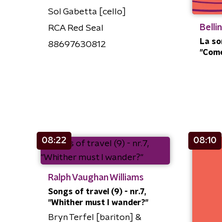
Sol Gabetta [cello]
Belli
RCA Red Seal
La so
88697630812
"Come
08:22
08:10
Ralph Vaughan Williams
Songs of travel (9) - nr.7,
"Whither must I wander?"
Bryn Terfel [bariton] &