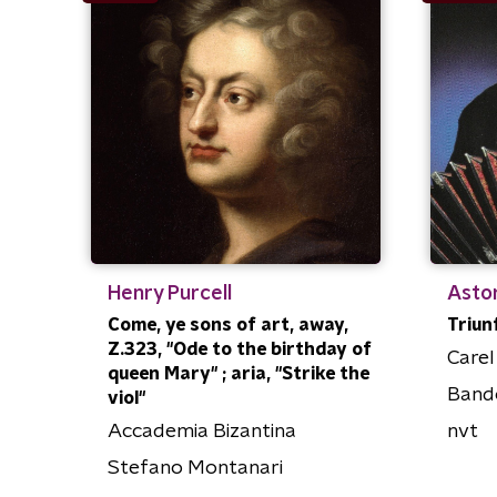
Henry Purcell
Astor
Come, ye sons of art, away,
Triun
Z.323, ''Ode to the birthday of
Care
queen Mary'' ; aria, "Strike the
Band
viol"
Accademia Bizantina
nvt
Stefano Montanari