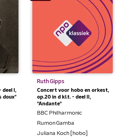
Ruth Gipps
 deel I,
Concert voor hobo en orkest,
s doux"
op.20 in d kl.t. - deel II,
"Andante"
BBC Philharmonic
Rumon Gamba
Juliana Koch [hobo]