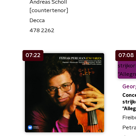
Andreas Scholl
[countertenor]
Decca
478 2262
07:22
07:08
Geor
Conce
strijk
"Alle
Freib
Petra