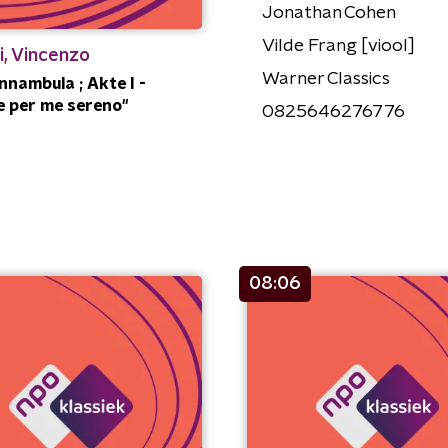
Jonathan Cohen
Vilde Frang [viool]
ni, Vincenzo
Warner Classics
nnambula ; Akte I -
 per me sereno"
0825646276776
08:06