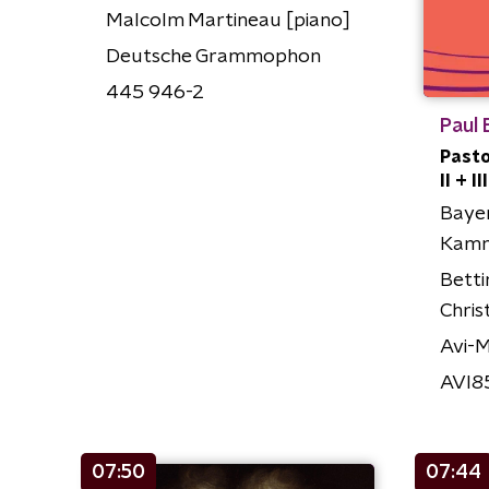
Malcolm Martineau [piano]
Deutsche Grammophon
445 946-2
Paul
Pasto
II + III
Baye
Kamm
Betti
Chris
Avi-M
AVI8
07:50
07:44