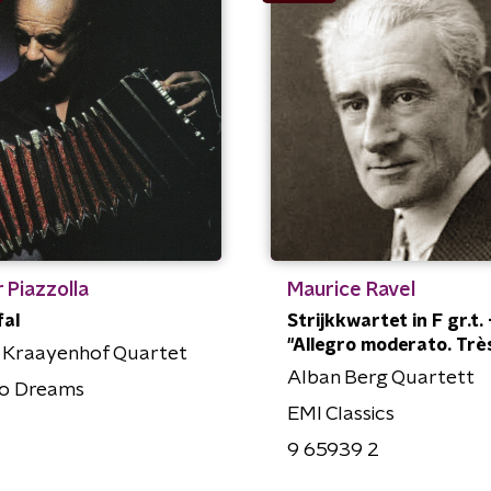
 Piazzolla
Maurice Ravel
fal
Strijkkwartet in F gr.t. -
"Allegro moderato. Trè
l Kraayenhof Quartet
Alban Berg Quartett
o Dreams
EMI Classics
9 65939 2