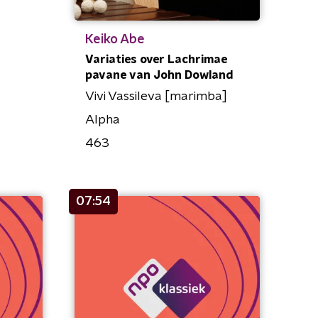
Keiko Abe
Variaties over Lachrimae
pavane van John Dowland
Vivi Vassileva [marimba]
Alpha
463
07:54