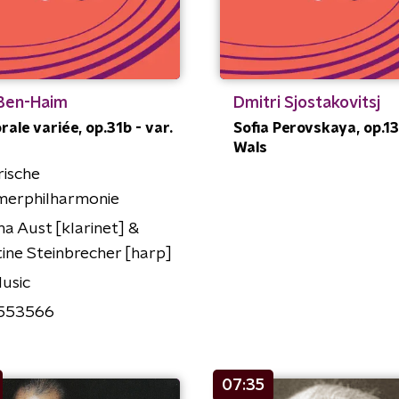
 Ben-Haim
Dmitri Sjostakovitsj
rale variée, op.31b - var.
Sofia Perovskaya, op.13
Wals
rische
erphilharmonie
na Aust [klarinet] &
tine Steinbrecher [harp]
usic
553566
07:35