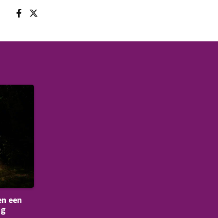
en een
ng