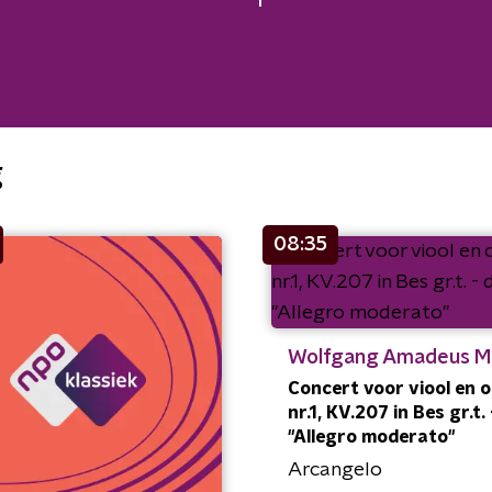
g
08:35
Wolfgang Amadeus M
Concert voor viool en 
nr.1, KV.207 in Bes gr.t. -
"Allegro moderato"
Arcangelo