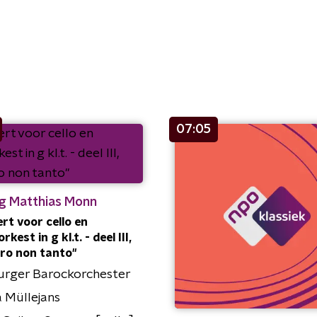
07:05
g Matthias Monn
rt voor cello en
orkest in g kl.t. - deel III,
gro non tanto"
urger Barockorchester
 Müllejans