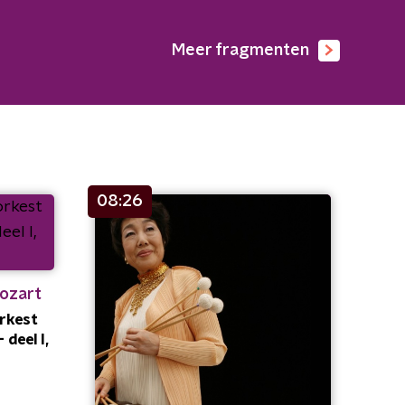
Meer fragmenten
08:26
ozart
orkest
 deel I,