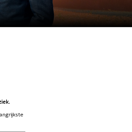
iek.
angrijkste