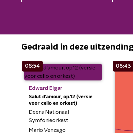
Gedraaid in deze uitzendin
08:54
08:43
Edward Elgar
Salut d'amour, op.12 (versie
voor cello en orkest)
Deens Nationaal
Symfonieorkest
Mario Venzago