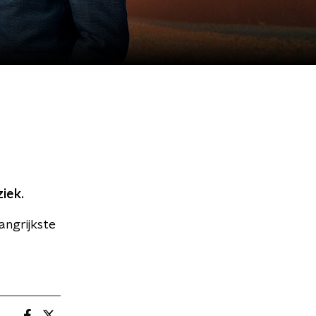
iek.
angrijkste