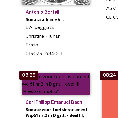
Field
ASV
Antonio Bertali
CD Q
Sonata a 6 in e kl.t.
L'Arpeggiata
Christina Pluhar
Erato
0190295634001
08:28
08:24
Carl Philipp Emanuel Bach
Sonate voor toetsinstrument
Wq.61 nr.2 in D gr.t. - deel III,