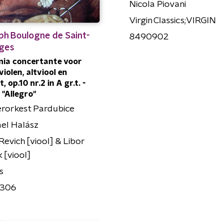
Nicola Piovani
Virgin Classics;VIRGIN
ph Boulogne de Saint-
8490902
ges
nia concertante voor
violen, altviool en
, op.10 nr.2 in A gr.t. -
, "Allegro"
rorkest Pardubice
el Halász
Revich [viool] & Libor
 [viool]
s
306