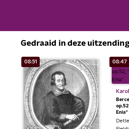
Gedraaid in deze uitzendin
08:51
08:47
Karo
Berce
op.52
Enia"
Detle