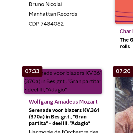
Bruno Nicolai
Manhattan Records
CDP 7484082
Charl
The G
rolls
07:33
07:20
Wolfgang Amadeus Mozart
Serenade voor blazers KV.361
(370a) in Bes gr.t., "Gran
partita" - deel III, "Adagio"
Harmonie de l’Orchestre des