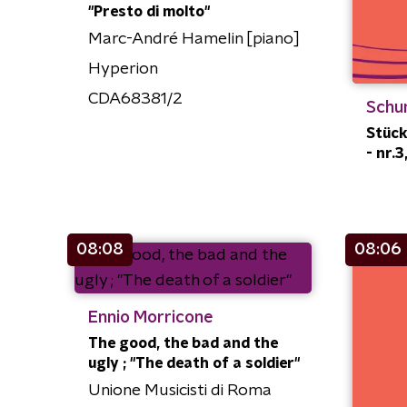
"Presto di molto"
Marc-André Hamelin [piano]
Hyperion
CDA68381/2
Schu
Stück
- nr.3
08:08
08:06
Ennio Morricone
The good, the bad and the
ugly ; "The death of a soldier"
Unione Musicisti di Roma