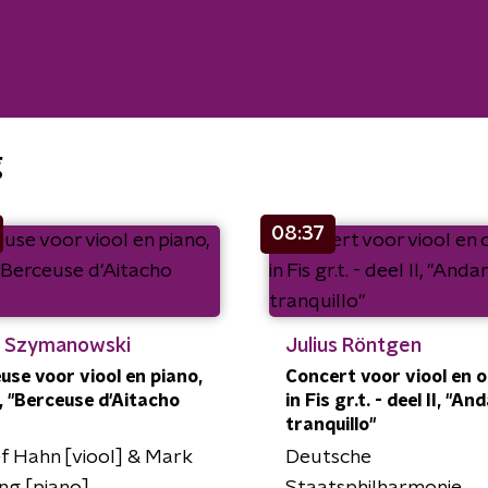
g
08:37
l Szymanowski
Julius Röntgen
use voor viool en piano,
Concert voor viool en 
, "Berceuse d'Aitacho
in Fis gr.t. - deel II, "An
tranquillo"
f Hahn [viool] & Mark
Deutsche