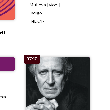
Mullova [viool]
Indigo
IND017
l II,
07:10
mia