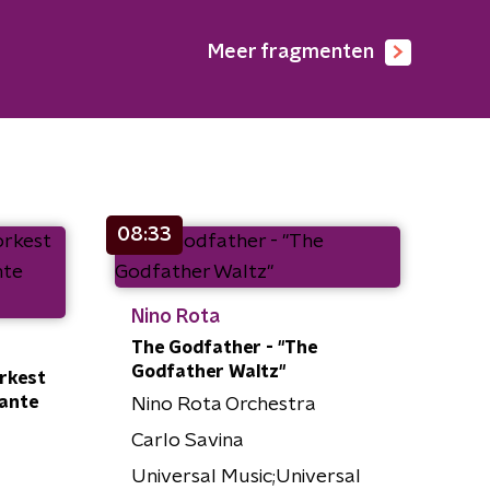
Meer fragmenten
08:33
Nino Rota
The Godfather - "The
Godfather Waltz"
orkest
dante
Nino Rota Orchestra
Carlo Savina
Universal Music;Universal