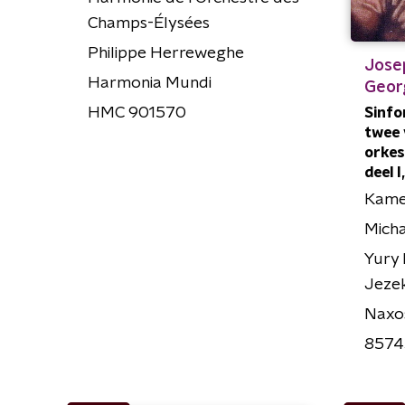
Champs-Élysées
Philippe Herreweghe
Jose
Harmonia Mundi
Geor
HMC 901570
Sinfo
twee 
orkest
deel I
Kame
Micha
Yury 
Jezek
Naxo
8574