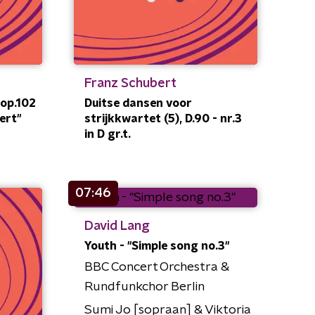
Franz Schubert
 op.102
Duitse dansen voor
ert"
strijkkwartet (5), D.90 - nr.3
in D gr.t.
07:46
David Lang
Youth - "Simple song no.3"
BBC Concert Orchestra &
Rundfunkchor Berlin
Sumi Jo [sopraan] & Viktoria