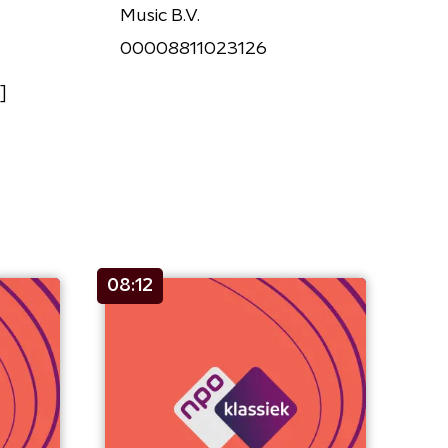
Music B.V.
00008811023126
]
08:12