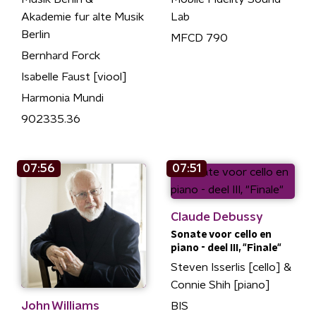
Akademie fur alte Musik
Lab
Berlin
MFCD 790
Bernhard Forck
Isabelle Faust [viool]
Harmonia Mundi
902335.36
07:56
07:51
Claude Debussy
Sonate voor cello en
piano - deel III, "Finale"
Steven Isserlis [cello] &
Connie Shih [piano]
John Williams
BIS