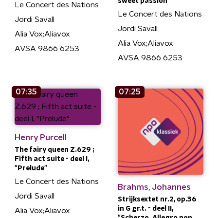
sweet passion"
Le Concert des Nations
Le Concert des Nations
Jordi Savall
Jordi Savall
Alia Vox;Aliavox
Alia Vox;Aliavox
AVSA 9866 6253
AVSA 9866 6253
07:35
07:25
Henry Purcell
The fairy queen Z.629 ;
Fifth act suite - deel I,
"Prelude"
Le Concert des Nations
Brahms, Johannes
Jordi Savall
Strijksextet nr.2, op.36
in G gr.t. - deel II,
Alia Vox;Aliavox
"Scherzo. Allegro non