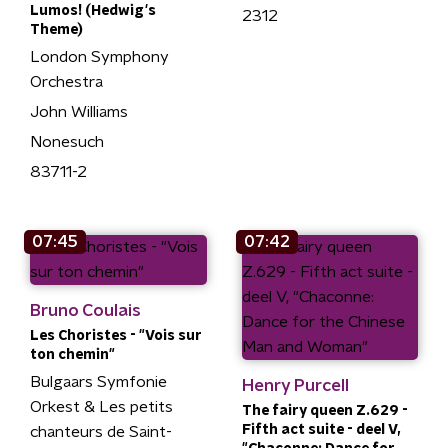
Lumos! (Hedwig's
2312
Theme)
London Symphony
Orchestra
John Williams
Nonesuch
83711-2
07:45
07:42
Bruno Coulais
Les Choristes - "Vois sur
ton chemin"
Bulgaars Symfonie
Henry Purcell
Orkest & Les petits
The fairy queen Z.629 -
Fifth act suite - deel V,
chanteurs de Saint-