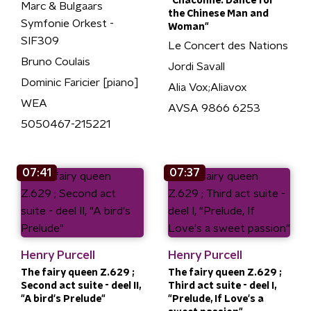
"Chaconne: Dance for
Marc & Bulgaars
the Chinese Man and
Symfonie Orkest -
Woman"
SIF309
Le Concert des Nations
Bruno Coulais
Jordi Savall
Dominic Faricier [piano]
Alia Vox;Aliavox
WEA
AVSA 9866 6253
5050467-215221
07:41
07:37
Henry Purcell
Henry Purcell
The fairy queen Z.629 ;
The fairy queen Z.629 ;
Second act suite - deel II,
Third act suite - deel I,
"A bird's Prelude"
"Prelude, If Love's a