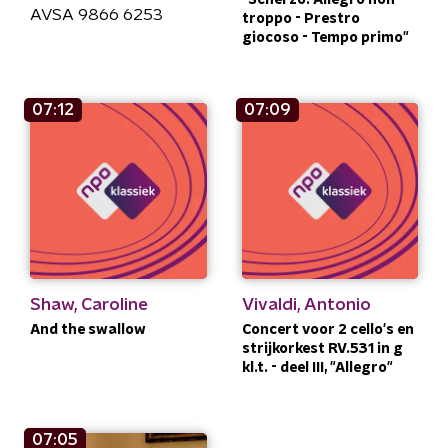
AVSA 9866 6253
troppo - Prestro
giocoso - Tempo primo"
07:12
07:09
Shaw, Caroline
Vivaldi, Antonio
And the swallow
Concert voor 2 cello's en
strijkorkest RV.531 in g
kl.t. - deel III, "Allegro"
07:05