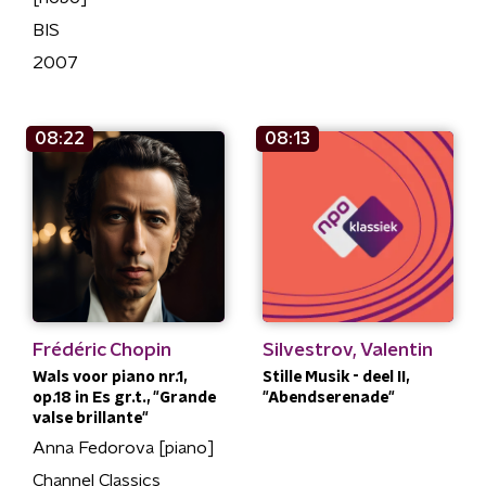
BIS
2007
08:22
08:13
Frédéric Chopin
Silvestrov, Valentin
Wals voor piano nr.1,
Stille Musik - deel II,
op.18 in Es gr.t., "Grande
"Abendserenade"
valse brillante"
Anna Fedorova [piano]
Channel Classics