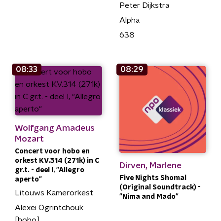
Peter Dijkstra
Alpha
638
08:33
08:29
Wolfgang Amadeus
Mozart
Concert voor hobo en
orkest KV.314 (271k) in C
Dirven, Marlene
gr.t. - deel I, "Allegro
Five Nights Shomal
aperto"
(Original Soundtrack) -
Litouws Kamerorkest
"Nima and Mado"
Alexei Ogrintchouk
[hobo]