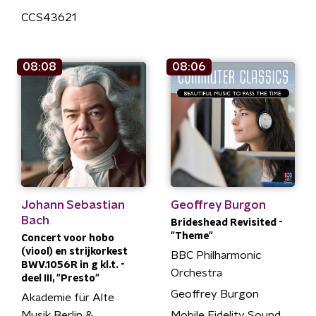
CCS43621
08:08
08:06
Johann Sebastian
Geoffrey Burgon
Bach
Brideshead Revisited -
"Theme"
Concert voor hobo
(viool) en strijkorkest
BBC Philharmonic
BWV.1056R in g kl.t. -
Orchestra
deel III, "Presto"
Geoffrey Burgon
Akademie für Alte
Musik Berlin &
Mobile Fidelity Sound