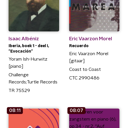
Isaac Albéniz
Eric Vaarzon Morel
Iberia, boek 1 - deel I,
Recuerdo
"Evocación"
Eric Vaarzon Morel
Yoram Ish-Hurwitz
[gitaar]
[piano]
Coast to Coast
Challenge
CTC 2990486
Records;Turtle Records
TR 75529
08:11
08:07