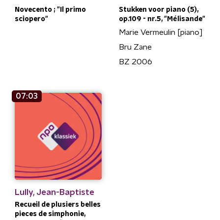
Novecento ; "Il primo
Stukken voor piano (5),
sciopero"
op.109 - nr.5, "Mélisande"
Marie Vermeulin [piano]
Bru Zane
BZ 2006
07:03
Lully, Jean-Baptiste
Recueil de plusiers belles
pieces de simphonie,