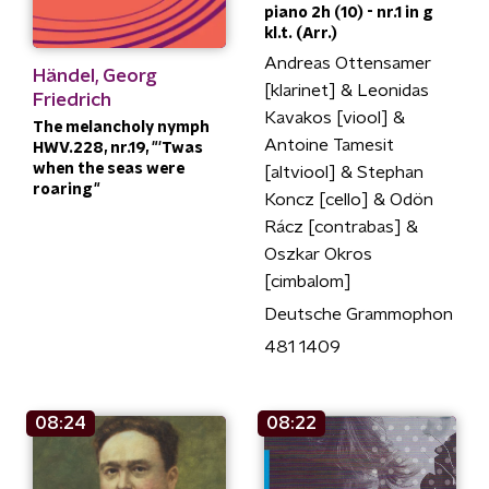
piano 2h (10) - nr.1 in g
kl.t. (Arr.)
Andreas Ottensamer
Händel, Georg
[klarinet] & Leonidas
Friedrich
Kavakos [viool] &
The melancholy nymph
Antoine Tamesit
HWV.228, nr.19, "'Twas
when the seas were
[altviool] & Stephan
roaring"
Koncz [cello] & Odön
Rácz [contrabas] &
Oszkar Okros
[cimbalom]
Deutsche Grammophon
481 1409
08:24
08:22