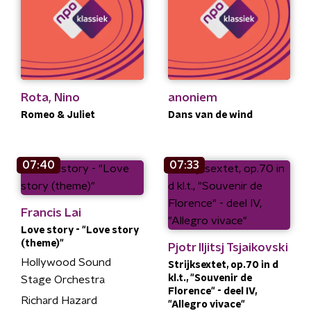
Rota, Nino
anoniem
Romeo & Juliet
Dans van de wind
07:40
07:33
Francis Lai
Love story - "Love story
(theme)"
Pjotr Iljitsj Tsjaikovski
Hollywood Sound
Strijksextet, op.70 in d
kl.t., "Souvenir de
Stage Orchestra
Florence" - deel IV,
Richard Hazard
"Allegro vivace"