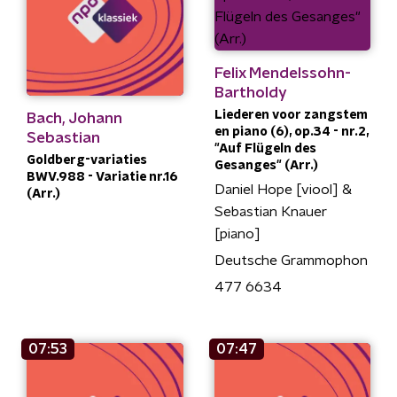
Felix Mendelssohn-
Bartholdy
Liederen voor zangstem
Bach, Johann
en piano (6), op.34 - nr.2,
Sebastian
"Auf Flügeln des
Goldberg-variaties
Gesanges" (Arr.)
BWV.988 - Variatie nr.16
Daniel Hope [viool] &
(Arr.)
Sebastian Knauer
[piano]
Deutsche Grammophon
477 6634
07:53
07:47