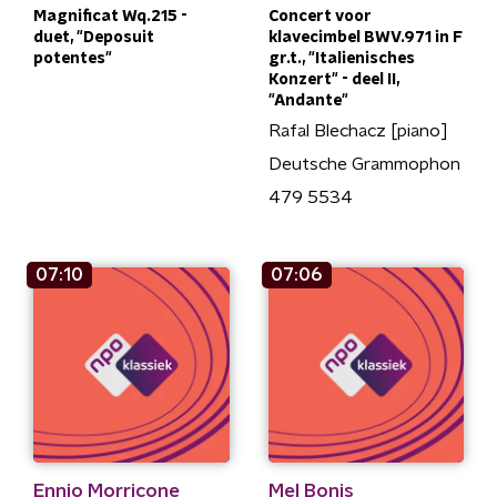
Magnificat Wq.215 -
Concert voor
duet, "Deposuit
klavecimbel BWV.971 in F
potentes"
gr.t., "Italienisches
Konzert" - deel II,
"Andante"
Rafal Blechacz [piano]
Deutsche Grammophon
479 5534
07:10
07:06
Ennio Morricone
Mel Bonis