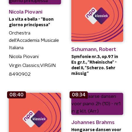
Nicola Piovani
La vita e bella - "Buon
giorno principessa"
Orchestra
dell'Accademia Musicale
Italiana
Schumann, Robert
Nicola Piovani
Symfonie nr.3, op.97 in
Es gr.t., "Rheinische" -
Virgin Classics;VIRGIN
deel II, "Scherzo. Sehr
mässig"
8490902
08:40
08:34
Johannes Brahms
Hongaarse dansen voor