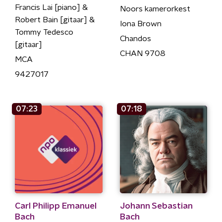
Francis Lai [piano] &
Noors kamerorkest
Robert Bain [gitaar] &
Iona Brown
Tommy Tedesco
Chandos
[gitaar]
CHAN 9708
MCA
9427017
07:23
07:18
Carl Philipp Emanuel
Johann Sebastian
Bach
Bach