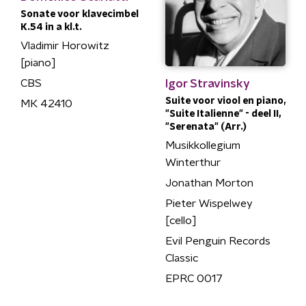
Sonate voor klavecimbel
K.54 in a kl.t.
Vladimir Horowitz
[piano]
Igor Stravinsky
CBS
Suite voor viool en piano,
MK 42410
"Suite Italienne" - deel II,
"Serenata" (Arr.)
Musikkollegium
Winterthur
Jonathan Morton
Pieter Wispelwey
[cello]
Evil Penguin Records
Classic
EPRC 0017