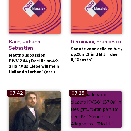
Bach, Johann
Geminiani, Francesco
Sebastian
Sonate voor cello en b.c.,
op.5, nr.2 in d kl.t. - deel
Matthäuspassion
II, "Presto"
BWV.244 ; Deel II - nr.49,
aria, "Aus Liebe will mein
Heiland sterben" (arr.)
07:42
07:25