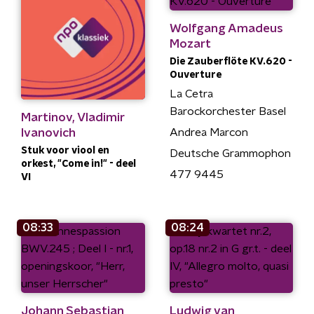
Wolfgang Amadeus
Mozart
Die Zauberflöte KV.620 -
Ouverture
La Cetra
Barockorchester Basel
Martinov, Vladimir
Ivanovich
Andrea Marcon
Stuk voor viool en
Deutsche Grammophon
orkest, "Come in!" - deel
477 9445
VI
08:33
08:24
Johann Sebastian
Ludwig van