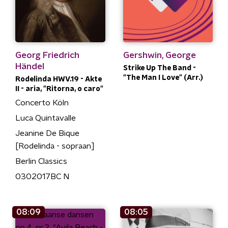
Georg Friedrich
Gershwin, George
Händel
Strike Up The Band -
"The Man I Love" (Arr.)
Rodelinda HWV.19 - Akte
II - aria, "Ritorna, o caro"
Concerto Köln
Luca Quintavalle
Jeanine De Bique
[Rodelinda - sopraan]
Berlin Classics
0302017BC N
08:09
08:05