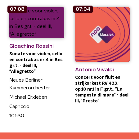
07:08
07:04
Gioachino Rossini
Sonate voor violen, cello
en contrabas nr.4 in Bes
gr.t. - deel III,
Antonio Vivaldi
"Allegretto"
Concert voor fluit en
Neues Berliner
strijkorkest RV.433,
Kammerorchester
op.10 nr.1 in F gr.t., "La
tempesta di mare" - deel
Michael Erxleben
III, "Presto"
Capriccio
10630