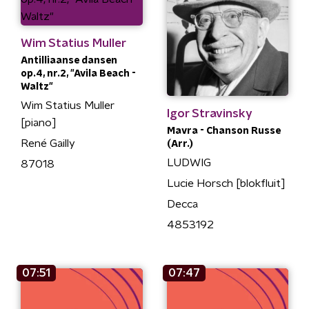
Wim Statius Muller
Antilliaanse dansen
op.4, nr.2, "Avila Beach -
Waltz"
Wim Statius Muller
Igor Stravinsky
[piano]
Mavra - Chanson Russe
René Gailly
(Arr.)
LUDWIG
87018
Lucie Horsch [blokfluit]
Decca
4853192
07:51
07:47