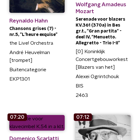
Wolfgang Amadeus
Mozart
Serenade voor blazers
Reynaldo Hahn
KV.361 (370a) in Bes
Chansons grises (7) -
gr.t., "Gran partita" -
nr.5, "L'heure exquise"
deel IV, "Menuetto.
the Live! Orchestra
Allegretto - Trio I-II"
[0] Koninklijk
André Heuvelman
Concertgebouworkest
[trompet]
[Blazers van het]
Buitencategorie
Alexei Ogrintchouk
EKP1301
BIS
2463
07:20
07:12
Domenico Scarlatti