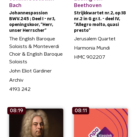
Bach
Beethoven
Johannespassion
Strijkkwartet nr.2, op.18
BWV.245 ; Deel I - nr.1,
nr.2 in G gr.t. - deel IV,
openingskoor, "Herr,
"Allegro molto, quasi
unser Herrscher"
presto"
The English Baroque
Jerusalem Quartet
Soloists & Monteverdi
Harmonia Mundi
Choir & English Baroque
HMC 902207
Soloists
John Eliot Gardiner
Archiv
4193 242
08:19
08:11