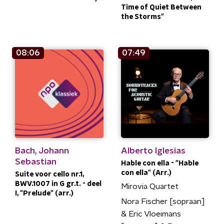
Time of Quiet Between
the Storms"
08:06
07:49
Bach, Johann
Alberto Iglesias
Sebastian
Hable con ella - "Hable
con ella" (Arr.)
Suite voor cello nr.1,
BWV.1007 in G gr.t. - deel
Mirovia Quartet
I, "Prelude" (arr.)
Nora Fischer [sopraan]
& Eric Vloeimans