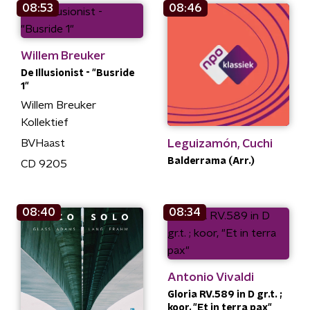
08:53
08:46
Willem Breuker
De Illusionist - "Busride
1"
Willem Breuker
Kollektief
Leguizamón, Cuchi
BVHaast
Balderrama (Arr.)
CD 9205
08:40
08:34
Antonio Vivaldi
Gloria RV.589 in D gr.t. ;
koor, "Et in terra pax"