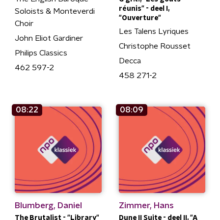
réunis" - deel I,
Soloists & Monteverdi
"Ouverture"
Choir
Les Talens Lyriques
John Eliot Gardiner
Christophe Rousset
Philips Classics
Decca
462 597-2
458 271-2
08:22
08:09
Blumberg, Daniel
Zimmer, Hans
The Brutalist - "Library"
Dune II Suite - deel II, "A