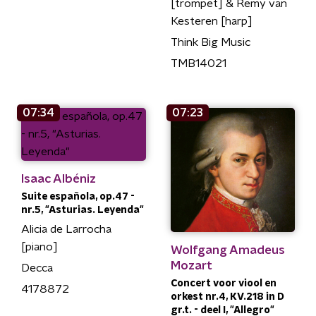
[trompet] & Remy van
Kesteren [harp]
Think Big Music
TMB14021
07:34
07:23
Isaac Albéniz
Suite española, op.47 -
nr.5, "Asturias. Leyenda"
Alicia de Larrocha
[piano]
Wolfgang Amadeus
Mozart
Decca
Concert voor viool en
4178872
orkest nr.4, KV.218 in D
gr.t. - deel I, "Allegro"