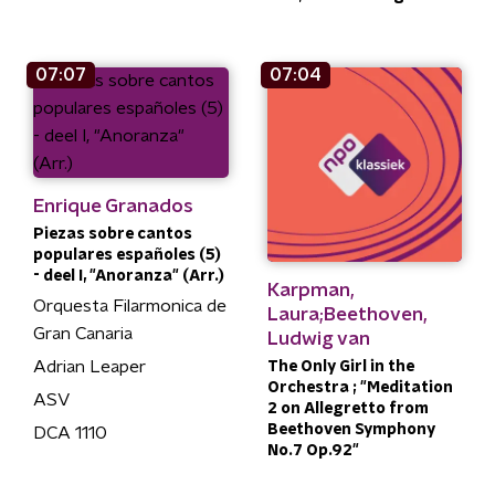
07:07
07:04
Enrique Granados
Piezas sobre cantos
populares españoles (5)
- deel I, "Anoranza" (Arr.)
Karpman,
Orquesta Filarmonica de
Laura;Beethoven,
Gran Canaria
Ludwig van
Adrian Leaper
The Only Girl in the
Orchestra ; "Meditation
ASV
2 on Allegretto from
Beethoven Symphony
DCA 1110
No.7 Op.92"