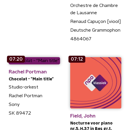
Orchestre de Chambre
de Lausanne
Renaud Capuçon [viool]
Deutsche Grammophon
4864067
07:20
07:12
Rachel Portman
Chocolat - "Main title"
Studio-orkest
Rachel Portman
Sony
SK 89472
Field, John
Nocturne voor piano
nr.5, H.37 in Bes gr.t.