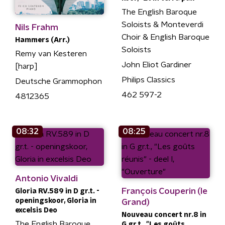
The English Baroque
Soloists & Monteverdi
Nils Frahm
Choir & English Baroque
Hammers (Arr.)
Soloists
Remy van Kesteren
John Eliot Gardiner
[harp]
Philips Classics
Deutsche Grammophon
462 597-2
4812365
08:32
08:25
Antonio Vivaldi
François Couperin (le
Gloria RV.589 in D gr.t. -
openingskoor, Gloria in
Grand)
excelsis Deo
Nouveau concert nr.8 in
The English Baroque
G gr.t., "Les goûts