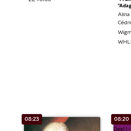
"Adag
Alina
Cédri
Wigmo
WHL
08:23
08:20