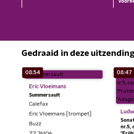
voorbe
Gedraaid in deze uitzendin
08:54
08:47
Eric Vloeimans
Summersault
Calefax
Ludw
Eric Vloeimans [trompet]
Sonat
Buzz
nr.5, 
ZZ 76106
"Frühl