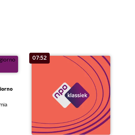
07:52
giorno
mia