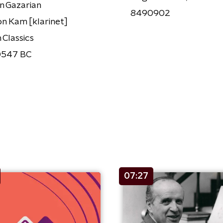
n Gazarian
8490902
n Kam [klarinet]
n Classics
547 BC
07:27