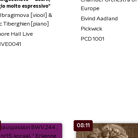
Chamber Orchestra of
io molto espressivo"
Europe
 Ibragimova [viool] &
Eivind Aadland
c Tiberghien [piano]
Pickwick
re Hall Live
PCD 1001
IVE0041
08:11