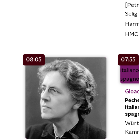
[Petr
Selig
Harm
HMC 
08:05
07:55
Gioac
Péché
italia
spagn
Würt
Kamm