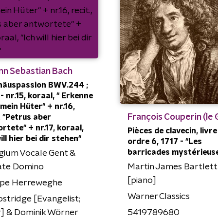
nn Sebastian Bach
häuspassion BWV.244 ;
 - nr.15, koraal, " Erkenne
 mein Hüter" + nr.16,
François Couperin (le 
., "Petrus aber
rtete" + nr.17, koraal,
Pièces de clavecin, livre
ill hier bei dir stehen"
ordre 6, 1717 - "Les
barricades mystérieus
gium Vocale Gent &
Martin James Bartlett
ate Domino
[piano]
ippe Herreweghe
Warner Classics
ostridge [Evangelist;
5419789680
] & Dominik Wörner