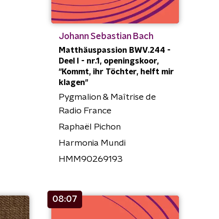
Johann Sebastian Bach
Matthäuspassion BWV.244 -
Deel I - nr.1, openingskoor,
"Kommt, ihr Töchter, helft mir
klagen"
Pygmalion & Maîtrise de
Radio France
Raphaël Pichon
Harmonia Mundi
HMM90269193
08:07