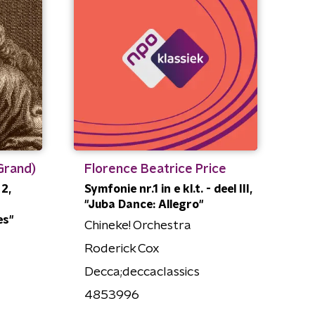
Grand)
Florence Beatrice Price
 2,
Symfonie nr.1 in e kl.t. - deel III,
"Juba Dance: Allegro"
es"
Chineke! Orchestra
Roderick Cox
Decca;deccaclassics
4853996