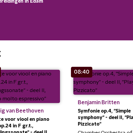
reidingen in Edam
g
08:40
Benjamin Britten
ig van Beethoven
Symfonie op.4, "Simple
symphony" - deel II, "Pl
e voor viool en piano
Pizzicato"
op.24 in F gr.t.,
ingssonate" - deel II,