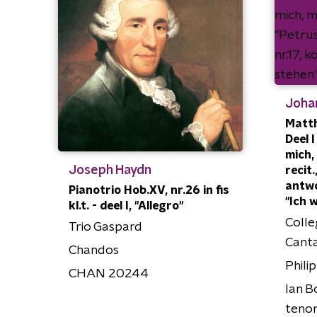
Joha
Matt
Deel I
mich,
Joseph Haydn
recit
antwo
Pianotrio Hob.XV, nr.26 in fis
"Ich w
kl.t. - deel I, "Allegro"
Colle
Trio Gaspard
Cant
Chandos
Phil
CHAN 20244
Ian B
tenor