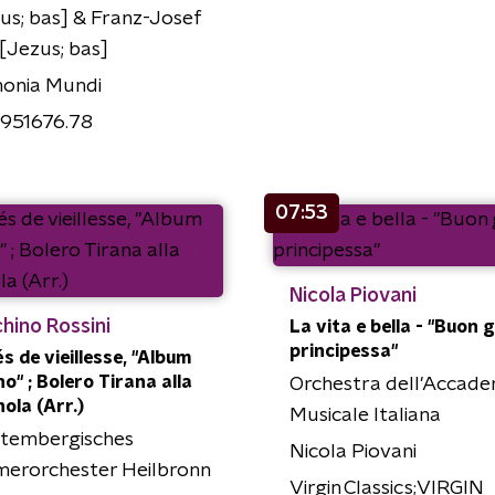
us; bas] & Franz-Josef
 [Jezus; bas]
onia Mundi
951676.78
07:53
Nicola Piovani
hino Rossini
La vita e bella - "Buon 
principessa"
s de vieillesse, "Album
no" ; Bolero Tirana alla
Orchestra dell'Accade
ola (Arr.)
Musicale Italiana
tembergisches
Nicola Piovani
erorchester Heilbronn
Virgin Classics;VIRGIN