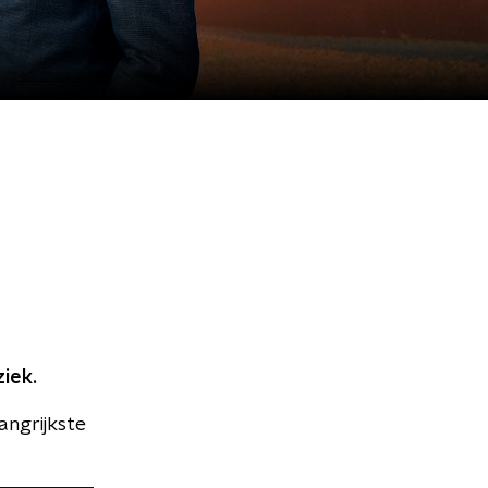
iek.
angrijkste