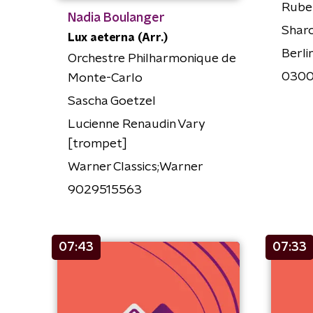
Rube
Nadia Boulanger
Sharo
Lux aeterna (Arr.)
Berli
Orchestre Philharmonique de
0300
Monte-Carlo
Sascha Goetzel
Lucienne Renaudin Vary
[trompet]
Warner Classics;Warner
9029515563
07:43
07:33