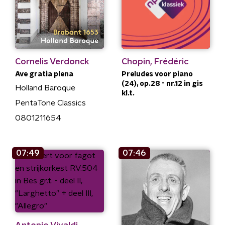
Cornelis Verdonck
Chopin, Frédéric
Ave gratia plena
Preludes voor piano
(24), op.28 - nr.12 in gis
Holland Baroque
kl.t.
PentaTone Classics
0801211654
07:49
07:46