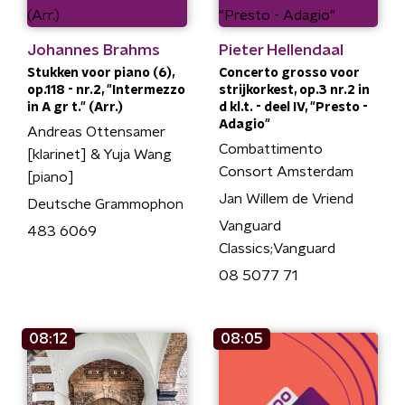
Johannes Brahms
Pieter Hellendaal
Stukken voor piano (6),
Concerto grosso voor
op.118 - nr.2, "Intermezzo
strijkorkest, op.3 nr.2 in
in A gr t." (Arr.)
d kl.t. - deel IV, "Presto -
Adagio"
Andreas Ottensamer
Combattimento
[klarinet] & Yuja Wang
Consort Amsterdam
[piano]
Jan Willem de Vriend
Deutsche Grammophon
Vanguard
483 6069
Classics;Vanguard
08 5077 71
08:12
08:05