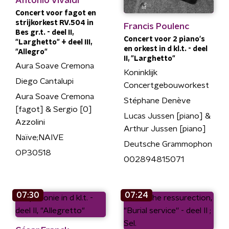
Antonio Vivaldi
Concert voor fagot en
strijkorkest RV.504 in
Francis Poulenc
Bes gr.t. - deel II,
Concert voor 2 piano's
"Larghetto" + deel III,
en orkest in d kl.t. - deel
"Allegro"
II, "Larghetto"
Aura Soave Cremona
Koninklijk
Diego Cantalupi
Concertgebouworkest
Aura Soave Cremona
Stéphane Denève
[fagot] & Sergio [0]
Lucas Jussen [piano] &
Azzolini
Arthur Jussen [piano]
Naïve;NAIVE
Deutsche Grammophon
OP30518
002894815071
07:30
07:24