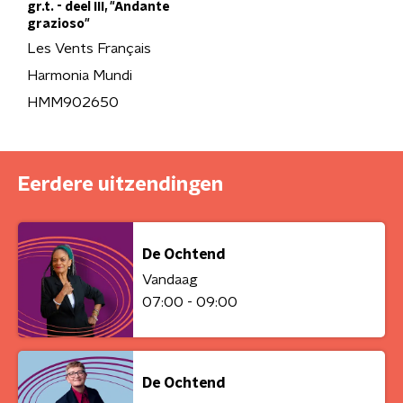
gr.t. - deel III, "Andante
grazioso"
Les Vents Français
Harmonia Mundi
HMM902650
Eerdere uitzendingen
De Ochtend
Vandaag
07:00 - 09:00
De Ochtend