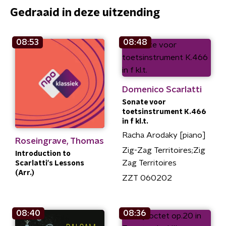
Gedraaid in deze uitzending
08:53
08:48
Domenico Scarlatti
Sonate voor
toetsinstrument K.466
in f kl.t.
Racha Arodaky [piano]
Roseingrave, Thomas
Zig-Zag Territoires;Zig
Introduction to
Zag Territoires
Scarlatti's Lessons
(Arr.)
ZZT 060202
08:40
08:36