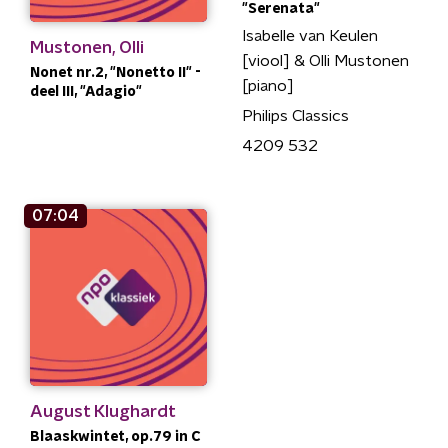
"Serenata"
Isabelle van Keulen
Mustonen, Olli
[viool] & Olli Mustonen
Nonet nr.2, "Nonetto II" -
[piano]
deel III, "Adagio"
Philips Classics
4209 532
07:04
August Klughardt
Blaaskwintet, op.79 in C