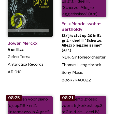
Felix Mendelssohn-
Bartholdy
Strijkoctet op.20 in Es
gr.t. - deel III, "Scherzo.
Jowan Merckx
Allegro leggierissimo"
A un lilas
(Arr.)
Zefiro Torna
NDR-Sinfonieorchester
Antarctica Records
Thomas Hengelbrock
AR 010
Sony Music
88697940022
08:25
08:21