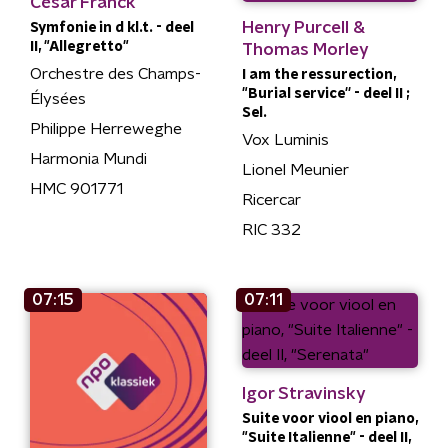
César Franck
Henry Purcell &
Symfonie in d kl.t. - deel
II, "Allegretto"
Thomas Morley
Orchestre des Champs-
I am the ressurection,
"Burial service'' - deel II ;
Élysées
Sel.
Philippe Herreweghe
Vox Luminis
Harmonia Mundi
Lionel Meunier
HMC 901771
Ricercar
RIC 332
07:15
07:11
Igor Stravinsky
Suite voor viool en piano,
"Suite Italienne" - deel II,