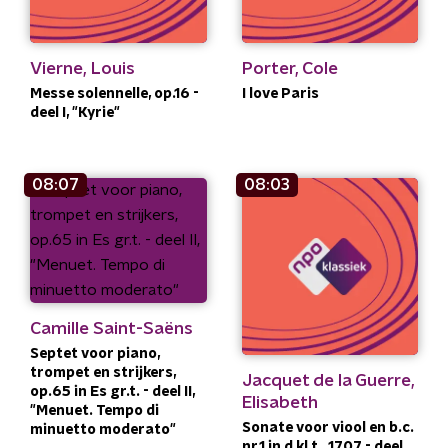
Vierne, Louis
Porter, Cole
Messe solennelle, op.16 -
I love Paris
deel I, "Kyrie"
08:07
08:03
Camille Saint-Saëns
Septet voor piano,
trompet en strijkers,
Jacquet de la Guerre,
op.65 in Es gr.t. - deel II,
Elisabeth
"Menuet. Tempo di
Sonate voor viool en b.c.
minuetto moderato"
nr.1 in d kl.t., 1707 - deel