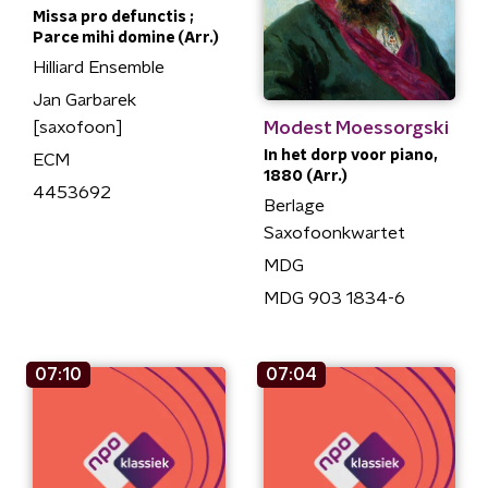
Missa pro defunctis ;
Parce mihi domine (Arr.)
Hilliard Ensemble
Jan Garbarek
Modest Moessorgski
[saxofoon]
In het dorp voor piano,
ECM
1880 (Arr.)
4453692
Berlage
Saxofoonkwartet
MDG
MDG 903 1834-6
07:10
07:04