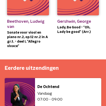
Beethoven, Ludwig
Gershwin, George
van
Lady, Be Good - "Oh,
Lady be good" (Arr.)
Sonate voor viool en
piano nr.2, op.12 nr.2 in A
gr.t. - deel I, "Allegro
vivace"
Eerdere uitzendingen
De Ochtend
Vandaag
07:00 - 09:00