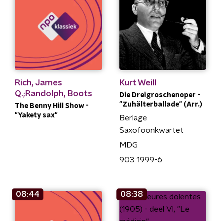
Rich, James
Kurt Weill
Q.;Randolph, Boots
Die Dreigroschenoper -
"Zuhälterballade" (Arr.)
The Benny Hill Show -
"Yakety sax"
Berlage
Saxofoonkwartet
MDG
903 1999-6
08:44
08:38