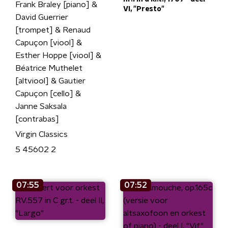
Frank Braley [piano] &
VI, "Presto"
David Guerrier
[trompet] & Renaud
Capuçon [viool] &
Esther Hoppe [viool] &
Béatrice Muthelet
[altviool] & Gautier
Capuçon [cello] &
Janne Saksala
[contrabas]
Virgin Classics
5 45602 2
07:55
07:52