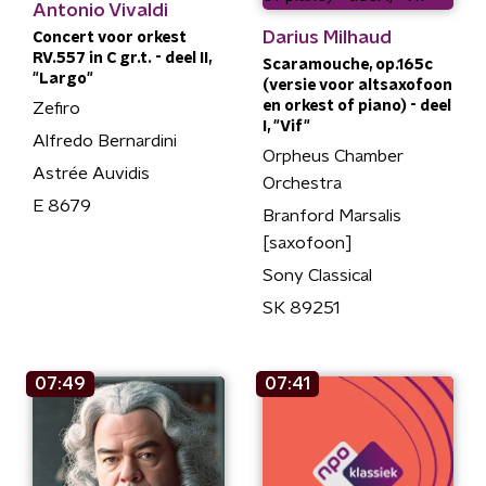
Antonio Vivaldi
Darius Milhaud
Concert voor orkest
RV.557 in C gr.t. - deel II,
Scaramouche, op.165c
"Largo"
(versie voor altsaxofoon
en orkest of piano) - deel
Zefiro
I, "Vif"
Alfredo Bernardini
Orpheus Chamber
Astrée Auvidis
Orchestra
E 8679
Branford Marsalis
[saxofoon]
Sony Classical
SK 89251
07:49
07:41