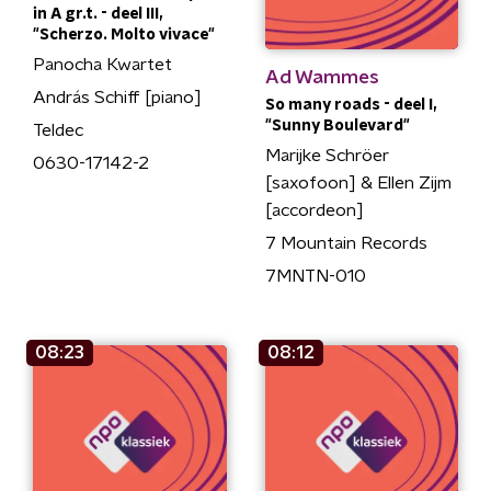
in A gr.t. - deel III,
"Scherzo. Molto vivace"
Panocha Kwartet
Ad Wammes
András Schiff [piano]
So many roads - deel I,
"Sunny Boulevard"
Teldec
Marijke Schröer
0630-17142-2
[saxofoon] & Ellen Zijm
[accordeon]
7 Mountain Records
7MNTN-010
08:23
08:12