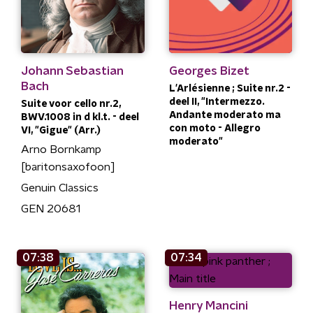
Johann Sebastian
Georges Bizet
Bach
L'Arlésienne ; Suite nr.2 -
deel II, "Intermezzo.
Suite voor cello nr.2,
Andante moderato ma
BWV.1008 in d kl.t. - deel
con moto - Allegro
VI, "Gigue" (Arr.)
moderato"
Arno Bornkamp
[baritonsaxofoon]
Genuin Classics
GEN 20681
07:38
07:34
Henry Mancini