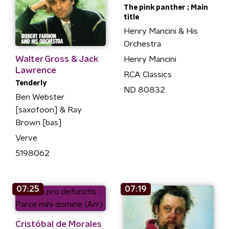
The pink panther ; Main
title
Henry Mancini & His
Orchestra
Walter Gross & Jack
Henry Mancini
Lawrence
RCA Classics
Tenderly
ND 80832
Ben Webster
[saxofoon] & Ray
Brown [bas]
Verve
5198062
07:25
07:19
Cristóbal de Morales