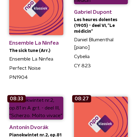
Gabriel Dupont
Les heures dolentes
(1905) - deel VI, "Le
médicin"
Daniel Blumenthal
Ensemble La Ninfea
[piano]
The sick tune (Arr.)
Cybelia
Ensemble La Ninfea
CY 823
Perfect Noise
PN1904
08:33
08:27
Antonín Dvorák
Pianokwintet nr.2, op.81