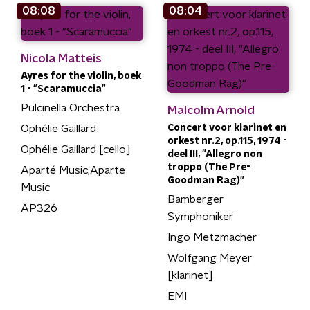
08:08
08:04
Nicola Matteis
Ayres for the violin, boek
1 - "Scaramuccia"
Pulcinella Orchestra
Malcolm Arnold
Ophélie Gaillard
Concert voor klarinet en
orkest nr.2, op.115, 1974 -
Ophélie Gaillard [cello]
deel III, "Allegro non
troppo (The Pre-
Aparté Music;Aparte
Goodman Rag)"
Music
Bamberger
AP326
Symphoniker
Ingo Metzmacher
Wolfgang Meyer
[klarinet]
EMI