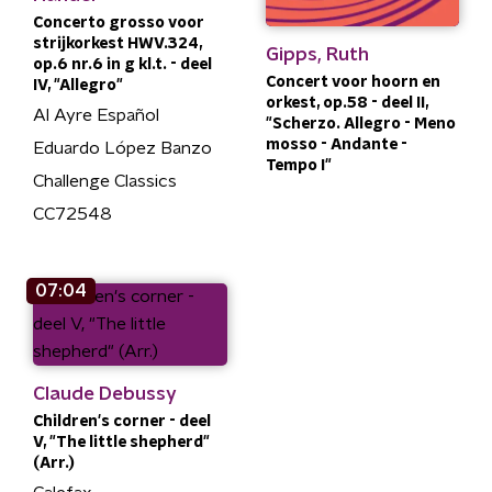
Concerto grosso voor
strijkorkest HWV.324,
Gipps, Ruth
op.6 nr.6 in g kl.t. - deel
Concert voor hoorn en
IV, "Allegro"
orkest, op.58 - deel II,
Al Ayre Español
"Scherzo. Allegro - Meno
mosso - Andante -
Eduardo López Banzo
Tempo I"
Challenge Classics
CC72548
07:04
Claude Debussy
Children's corner - deel
V, "The little shepherd"
(Arr.)