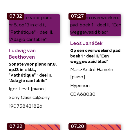
07:32
07:27
Leoš Janáček
Ludwig van
Op een overwoekerd pad,
boek 1 - deel II, "Een
Beethoven
weggewaaid blad"
Sonate voor piano nr.8,
Marc-André Hamelin
op.13 in c kl.t.,
"Pathétique" - deel II,
[piano]
"Adagio cantabile"
Hyperion
Igor Levit [piano]
CDA68030
Sony Classical;Sony
190758431826
07:22
07:20