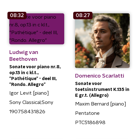
08:32
08:27
Ludwig van
Beethoven
Sonate voor piano nr.8,
op.13 in c kl.t.,
Domenico Scarlatti
"Pathétique" - deel III,
Sonate voor
"Rondo. Allegro"
toetsinstrument K.135 in
Igor Levit [piano]
E gr.t. (Allegro)
Sony Classical;Sony
Maxim Bernard [piano]
190758431826
Pentatone
PTC5186898