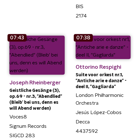
BIS
2174
07:43
07:38
Ottorino Respighi
Suite voor orkest nr.1,
"Antiche arie e danze" -
Joseph Rheinberger
deel II, "Gagliarda"
Geistliche Gesänge (3),
London Philharmonic
op.69 - nr.3, "Abendlied"
(Bleib' bei uns, denn es
Orchestra
will Abend werden)
Jesús López-Cobos
Voces8
Decca
Signum Records
4437592
SIGCD 283