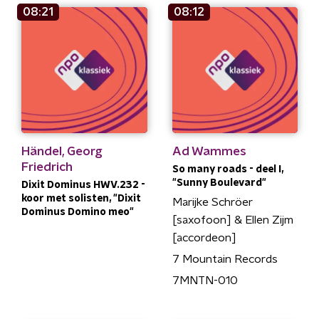
08:21
08:12
Händel, Georg
Ad Wammes
Friedrich
So many roads - deel I,
"Sunny Boulevard"
Dixit Dominus HWV.232 -
koor met solisten, "Dixit
Marijke Schröer
Dominus Domino meo"
[saxofoon] & Ellen Zijm
[accordeon]
7 Mountain Records
7MNTN-010