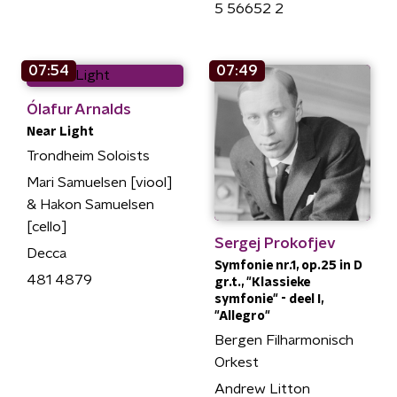
5 56652 2
07:54
07:49
Ólafur Arnalds
Near Light
Trondheim Soloists
Mari Samuelsen [viool]
& Hakon Samuelsen
[cello]
Sergej Prokofjev
Decca
Symfonie nr.1, op.25 in D
481 4879
gr.t., "Klassieke
symfonie" - deel I,
"Allegro"
Bergen Filharmonisch
Orkest
Andrew Litton