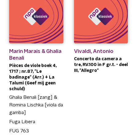
Marin Marais & Ghalia
Vivaldi, Antonio
Benali
Concerto da camera a
tre, RV.100 in F gr.t. - deel
Pièces de viole boek 4,
III, "Allegro"
1717 ; nr.87, "Le
badinage" (Arr.) + La
Talumi (Geef mij geen
schuld)
Ghalia Benali [zang] &
Romina Lischka [viola da
gamba]
Fuga Libera
FUG 763