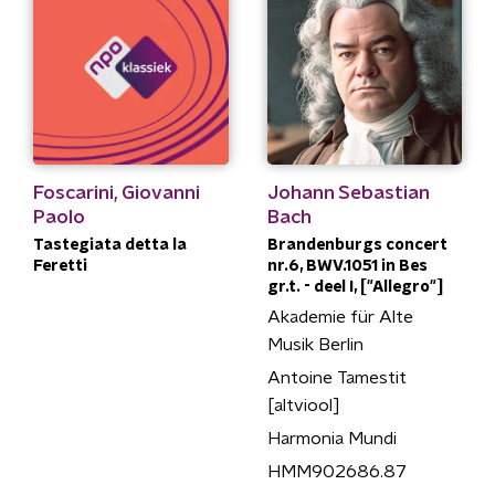
Foscarini, Giovanni
Johann Sebastian
Paolo
Bach
Tastegiata detta la
Brandenburgs concert
Feretti
nr.6, BWV.1051 in Bes
gr.t. - deel I, ["Allegro"]
Akademie für Alte
Musik Berlin
Antoine Tamestit
[altviool]
Harmonia Mundi
HMM902686.87