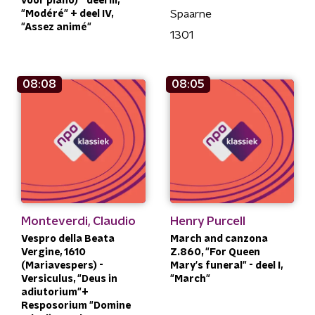
voor piano) - deel III,
Spaarne
"Modéré" + deel IV,
"Assez animé"
1301
08:08
08:05
Monteverdi, Claudio
Henry Purcell
Vespro della Beata
March and canzona
Vergine, 1610
Z.860, "For Queen
(Mariavespers) -
Mary's funeral" - deel I,
Versiculus, "Deus in
"March"
adiutorium"+
Resposorium "Domine