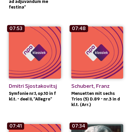
ad adjuvandum me
festina"
07:53
07:48
Dmitri Sjostakovitsj
Schubert, Franz
Symfonie nr.1, op.10 in f
Menuetten mit sechs
kl.t. - deel II, "Allegro"
Trios (5) D.89 - nr.3 in d
kl.t. (Arr.)
07:41
07:34