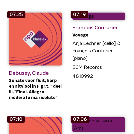
07:25
07:19
François Couturier
Voyage
Anja Lechner [cello] &
François Couturier
[piano]
ECM Records
Debussy, Claude
4810992
Sonate voor fluit, harp
en altviool in F gr.t. - deel
III, "Final. Allegro
moderato ma risoluto"
07:10
07:06