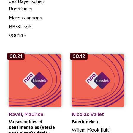
des Bayerischen
Rundfunks
Mariss Jansons
BR-Klassik
900145
08:21
08:12
Ravel, Maurice
Nicolas Vallet
Valses nobles et
Boerinneken
sentimentales (versie
Willem Mook [luit]