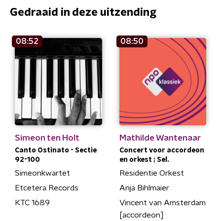
Gedraaid in deze uitzending
08:52
08:50
Simeon ten Holt
Mathilde Wantenaar
Canto Ostinato - Sectie
Concert voor accordeon
92-100
en orkest ; Sel.
Simeonkwartet
Residentie Orkest
Etcetera Records
Anja Bihlmaier
KTC 1689
Vincent van Amsterdam
[accordeon]