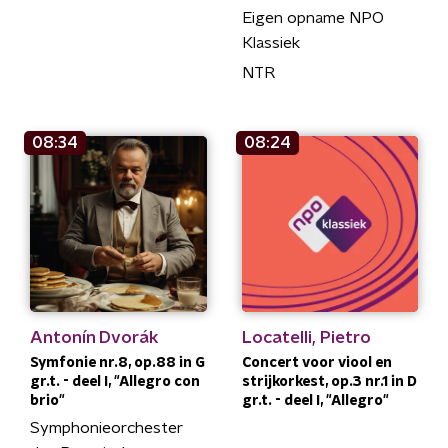
Eigen opname NPO
Klassiek
NTR
08:34
08:24
Antonín Dvorák
Locatelli, Pietro
Symfonie nr.8, op.88 in G
Concert voor viool en
gr.t. - deel I, "Allegro con
strijkorkest, op.3 nr.1 in D
brio"
gr.t. - deel I, "Allegro"
Symphonieorchester