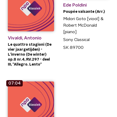
Ede Poldini
Poupée valsante (Arr.)
Midori Goto [viool] &
Robert McDonald
[piano]
Vivaldi, Antonio
Sony Classical
Le quattro stagioni (De
SK 89700
vier jaargetijden) -
L'inverno (De winter)
op.8 nr.4, RV.297 - deel
III, "Allegro. Lento"
07:04