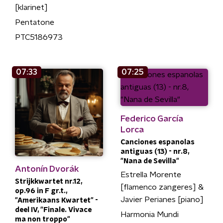
[klarinet]
Pentatone
PTC5186973
07:33
07:25
Federico García
Lorca
Canciones espanolas
antiguas (13) - nr.8,
"Nana de Sevilla"
Antonín Dvorák
Estrella Morente
Strijkkwartet nr.12,
[flamenco zangeres] &
op.96 in F gr.t.,
Javier Perianes [piano]
"Amerikaans Kwartet" -
deel IV, "Finale. Vivace
Harmonia Mundi
ma non troppo"