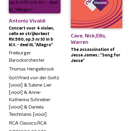
Antonio Vivaldi
Concert voor 4 violen,
cello en strijkorkest
Cave, Nick;Ellis,
RV.580, op.3 nr.10 in b
Warren
kl.t. - deel III, "Allegro"
The assassination of
Freiburger
Jesse James ; "Song for
Barockorchester
Jesse"
Thomas Hengelbrock
Gottfried von der Goltz
[viool] & Sabine Lier
[viool] & Anne-
Katherina Schreiber
[viool] & Daniela
Teichmanis [viool]
RCA Classics;RCA