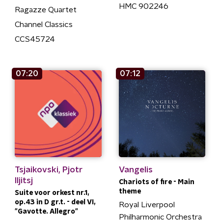
HMC 902246
Ragazze Quartet
Channel Classics
CCS45724
07:20
07:12
Tsjaikovski, Pjotr
Vangelis
Iljitsj
Chariots of fire - Main
theme
Suite voor orkest nr.1,
op.43 in D gr.t. - deel VI,
Royal Liverpool
"Gavotte. Allegro"
Philharmonic Orchestra