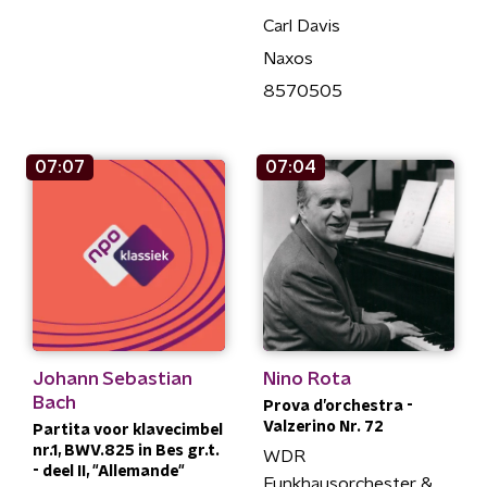
Carl Davis
Naxos
8570505
07:07
07:04
Johann Sebastian
Nino Rota
Bach
Prova d’orchestra -
Valzerino Nr. 72
Partita voor klavecimbel
nr.1, BWV.825 in Bes gr.t.
WDR
- deel II, "Allemande"
Funkhausorchester &