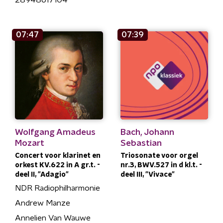
28948617104
07:47
07:39
Wolfgang Amadeus
Bach, Johann
Mozart
Sebastian
Concert voor klarinet en
Triosonate voor orgel
orkest KV.622 in A gr.t. -
nr.3, BWV.527 in d kl.t. -
deel II, "Adagio"
deel III, "Vivace"
NDR Radiophilharmonie
Andrew Manze
Annelien Van Wauwe