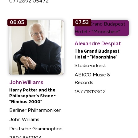
0772892 05472
08:05
07:53
Alexandre Desplat
The Grand Budapest
Hotel - "Moonshine"
Studio-orkest
ABKCO Music &
John Williams
Records
Harry Potter and the
18771813302
Philosopher's Stone -
"Nimbus 2000"
Berliner Philharmoniker
John Williams
Deutsche Grammophon