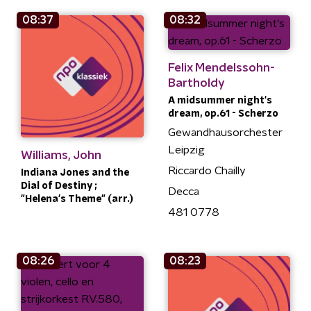
08:37
08:32
Felix Mendelssohn-
Bartholdy
A midsummer night's
dream, op.61 - Scherzo
Gewandhausorchester
Leipzig
Williams, John
Riccardo Chailly
Indiana Jones and the
Dial of Destiny ;
Decca
"Helena's Theme" (arr.)
481 0778
08:26
08:23