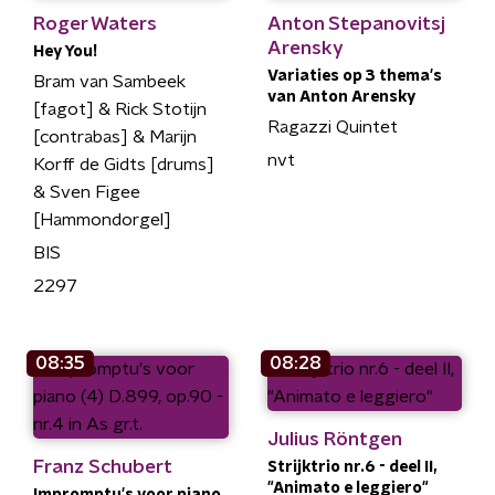
Roger Waters
Anton Stepanovitsj
Arensky
Hey You!
Variaties op 3 thema's
Bram van Sambeek
van Anton Arensky
[fagot] & Rick Stotijn
Ragazzi Quintet
[contrabas] & Marijn
nvt
Korff de Gidts [drums]
& Sven Figee
[Hammondorgel]
BIS
2297
08:35
08:28
Julius Röntgen
Franz Schubert
Strijktrio nr.6 - deel II,
"Animato e leggiero"
Impromptu's voor piano