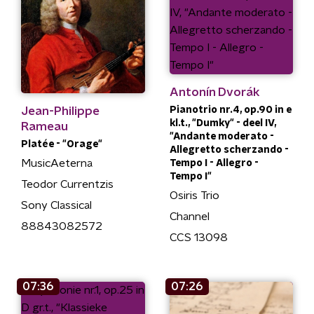
Antonín Dvorák
Jean-Philippe
Pianotrio nr.4, op.90 in e
kl.t., "Dumky" - deel IV,
Rameau
"Andante moderato -
Platée - "Orage"
Allegretto scherzando -
MusicAeterna
Tempo I - Allegro -
Tempo I"
Teodor Currentzis
Osiris Trio
Sony Classical
Channel
88843082572
CCS 13098
07:36
07:26