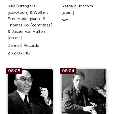
Kika Sprangers
Nathalie Joachim
[saxofoon] & Wolfert
[stem]
Brederode [piano] &
nvt
Thomas Pol [contrabas]
& Jasper van Hulten
[drums]
ZenneZ Records
ZR2107018
08:08
08:04