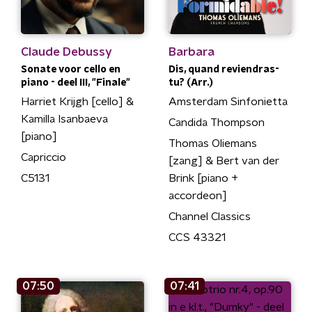
Claude Debussy
Barbara
Sonate voor cello en
Dis, quand reviendras-
piano - deel III, "Finale"
tu? (Arr.)
Harriet Krijgh [cello] &
Amsterdam Sinfonietta
Kamilla Isanbaeva
Candida Thompson
[piano]
Thomas Oliemans
Capriccio
[zang] & Bert van der
C5131
Brink [piano +
accordeon]
Channel Classics
CCS 43321
07:50
07:41