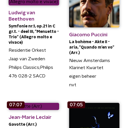
Ludwig van
Beethoven
Symfonie nr.1, op.21 in C
gr.t. - deel III, "Menuetto -
Giacomo Puccini
Trio" (Allegro molto e
La bohème - Akte II -
vivace)
aria, "Quando m'en vo"
Residentie Orkest
(Arr.)
Jaap van Zweden
Nieuw Amsterdams
Philips Classics;Philips
Klarinet Kwartet
476 028-2 SACD
eigen beheer
nvt
07:07
07:05
Jean-Marie Leclair
Gavotte (Arr.)