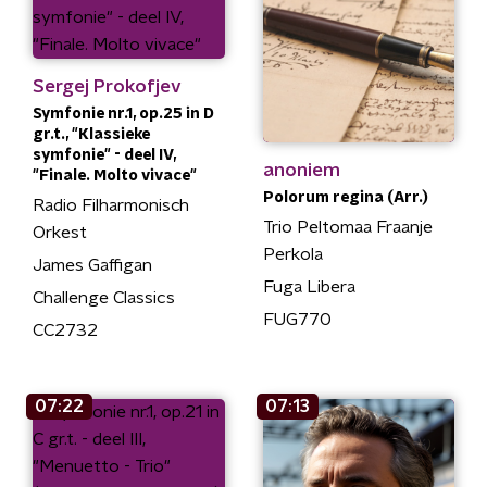
Sergej Prokofjev
Symfonie nr.1, op.25 in D
gr.t., "Klassieke
symfonie" - deel IV,
anoniem
"Finale. Molto vivace"
Polorum regina (Arr.)
Radio Filharmonisch
Trio Peltomaa Fraanje
Orkest
Perkola
James Gaffigan
Fuga Libera
Challenge Classics
FUG770
CC2732
07:22
07:13