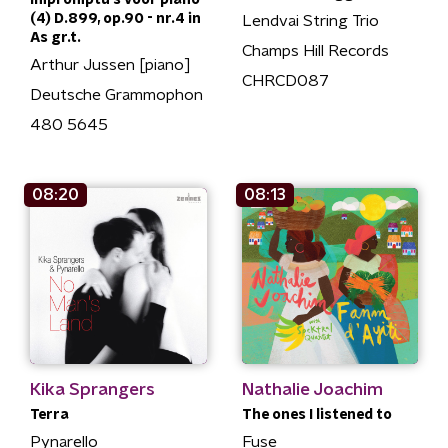
(4) D.899, op.90 - nr.4 in
Lendvai String Trio
As gr.t.
Champs Hill Records
Arthur Jussen [piano]
CHRCD087
Deutsche Grammophon
480 5645
08:20
08:13
Kika Sprangers
Nathalie Joachim
Terra
The ones I listened to
Pynarello
Fuse