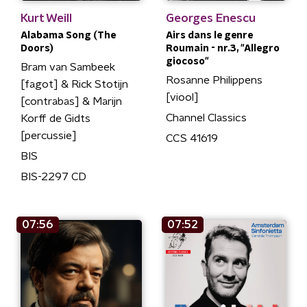
Kurt Weill
Georges Enescu
Alabama Song (The
Airs dans le genre
Doors)
Roumain - nr.3, "Allegro
giocoso"
Bram van Sambeek
Rosanne Philippens
[fagot] & Rick Stotijn
[viool]
[contrabas] & Marijn
Channel Classics
Korff de Gidts
[percussie]
CCS 41619
BIS
BIS-2297 CD
07:56
07:52