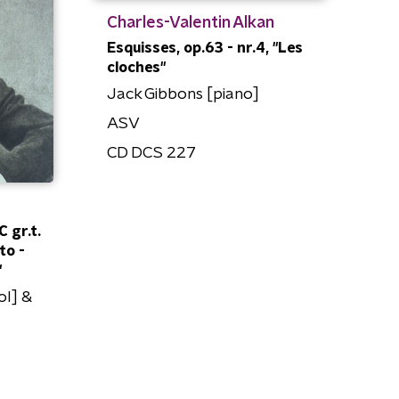
Charles-Valentin Alkan
Esquisses, op.63 - nr.4, "Les
cloches"
Jack Gibbons [piano]
ASV
CD DCS 227
C gr.t.
to -
"
ol] &