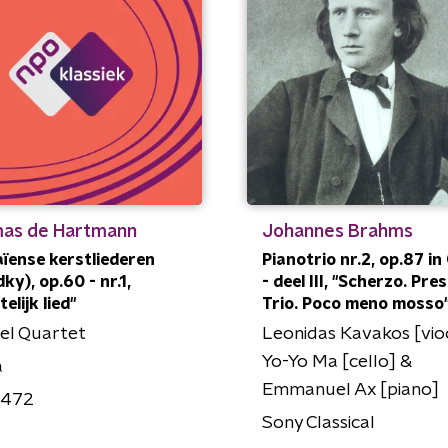
as de Hartmann
Johannes Brahms
ïense kerstliederen
Pianotrio nr.2, op.87 in 
ky), op.60 - nr.1,
- deel III, "Scherzo. Pres
elijk lied"
Trio. Poco meno mosso
el Quartet
Leonidas Kavakos [vio
Yo-Yo Ma [cello] &
a
Emmanuel Ax [piano]
3472
Sony Classical