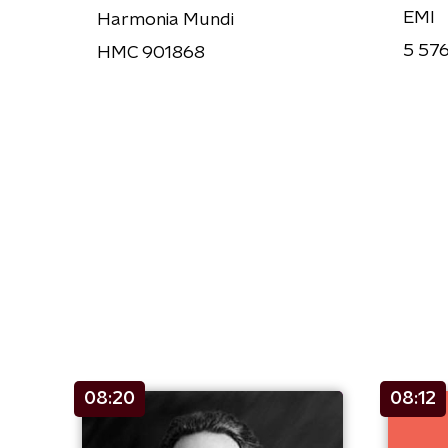
EMI
Harmonia Mundi
5 57
HMC 901868
08:20
08:12