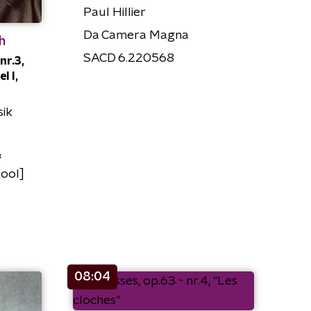
Paul Hillier
Da Camera Magna
h
SACD 6.220568
nr.3,
l I,
ik
&
iool]
08:04