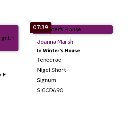
07:39
Joanna Marsh
In Winter's House
Tenebrae
Nigel Short
n F
Signum
SIGCD690