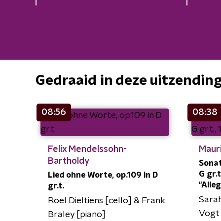
Gedraaid in deze uitzendin
08:56
08:38
Felix Mendelssohn-
Maur
Bartholdy
Sonat
G gr.t
Lied ohne Worte, op.109 in D
"Alle
gr.t.
Sarah
Roel Dieltiens [cello] & Frank
Vogt 
Braley [piano]