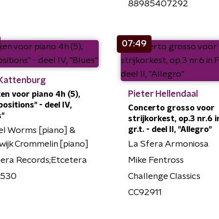
88985407292
07:49
 Kattenburg
Pieter Hellendaal
en voor piano 4h (5),
ositions" - deel IV,
Concerto grosso voor
s"
strijkorkest, op.3 nr.6 i
gr.t. - deel II, "Allegro"
el Worms [piano] &
ijk Crommelin [piano]
La Sfera Armoniosa
era Records;Etcetera
Mike Fentross
1530
Challenge Classics
CC92911