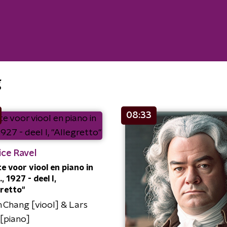
g
08:33
ice Ravel
e voor viool en piano in
., 1927 - deel I,
gretto"
 Chang [viool] & Lars
[piano]