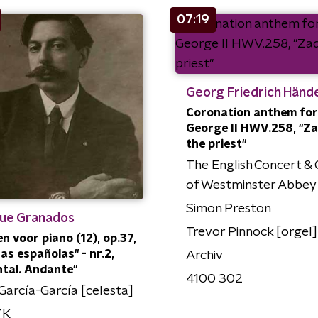
07:19
Georg Friedrich Hände
Coronation anthem for
George II HWV.258, "Z
the priest"
The English Concert & 
of Westminster Abbey
Simon Preston
que Granados
Trevor Pinnock [orgel]
n voor piano (12), op.37,
as españolas" - nr.2,
Archiv
ntal. Andante"
4100 302
 García-García [celesta]
TK