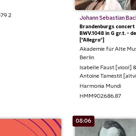
679 2
Johann Sebastian Bac
Brandenburgs concert 
BWV.1048 in G gr.t. - dee
["Allegro"]
Akademie für Alte Mus
Berlin
Isabelle Faust [viool] 
Antoine Tamestit [altv
Harmonia Mundi
HMM902686.87
08:06