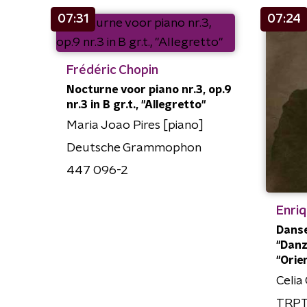
07:31
07:24
Frédéric Chopin
Nocturne voor piano nr.3, op.9
nr.3 in B gr.t., "Allegretto"
Maria Joao Pires [piano]
Deutsche Grammophon
447 096-2
Enri
Danse
"Danz
"Orie
Celia
TRP