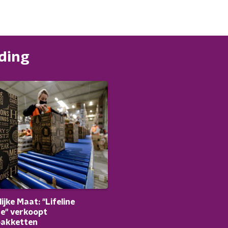
nding
ijke Maat: "Lifeline
e" verkoopt
pakketten