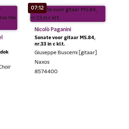
07:12
Nicolò Paganini
l
Sonate voor gitaar MS.84,
nr.33 in c kl.t.
adok
Giuseppe Buscemi [gitaar]
Naxos
Choir
8574400