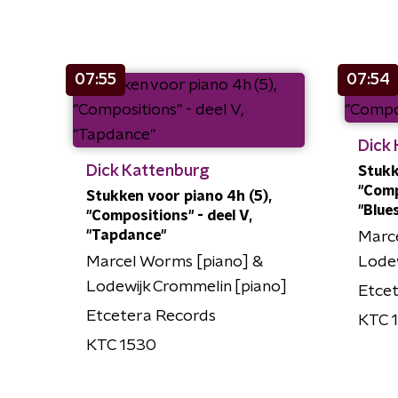
07:55
07:54
Dick
Dick Kattenburg
Stukk
"Comp
Stukken voor piano 4h (5),
"Blue
"Compositions" - deel V,
"Tapdance"
Marc
Marcel Worms [piano] &
Lodew
Lodewijk Crommelin [piano]
Etcet
Etcetera Records
KTC 
KTC 1530