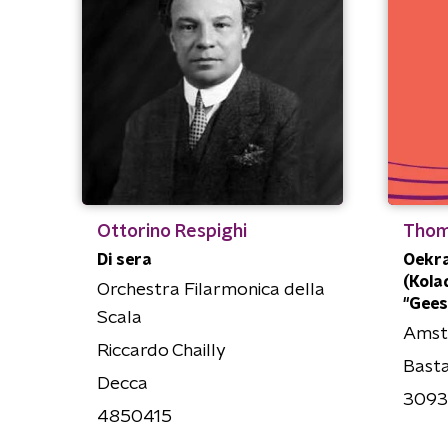
Ottorino Respighi
Thom
Di sera
Oekra
(Kolad
Orchestra Filarmonica della
"Geest
Scala
Amst
Riccardo Chailly
Bast
Decca
309
4850415