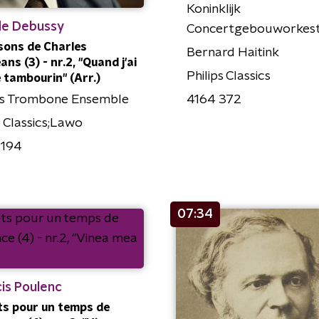
Koninklijk
de Debussy
Concertgebouworkes
ons de Charles
Bernard Haitink
ans (3) - nr.2, "Quand j'ai
Philips Classics
e tambourin" (Arr.)
4164 372
s Trombone Ensemble
Classics;Lawo
194
07:34
is Poulenc
s pour un temps de