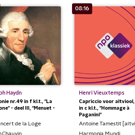
08:16
ph Haydn
Henri Vieuxtemps
ie nr.49 in f kl.t., "La
Capriccio voor altviool,
ne" - deel III, "Menuet -
in c kl.t., "Hommage à
Paganini"
ncert de la Loge
Antoine Tamestit [altv
n Chauvin
Harmonia Mundi