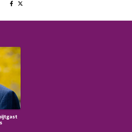
ijtgast
s