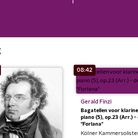
g
08:42
Gerald Finzi
Bagatellen voor klarine
piano (5), op.23 (Arr.) - 
"Forlana"
Kölner Kammersoliste