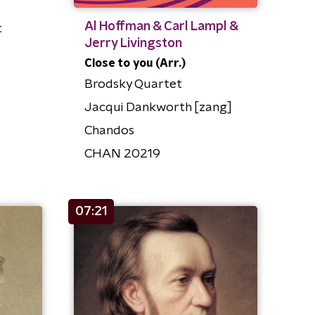
Al Hoffman & Carl Lampl &
t
Jerry Livingston
Close to you (Arr.)
Brodsky Quartet
Jacqui Dankworth [zang]
Chandos
CHAN 20219
07:21