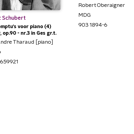
Robert Oberaigner
MDG
z Schubert
903 1894-6
mptu's voor piano (4)
 op.90 - nr.3 in Ges gr.t.
ndre Tharaud [piano]
o
659921