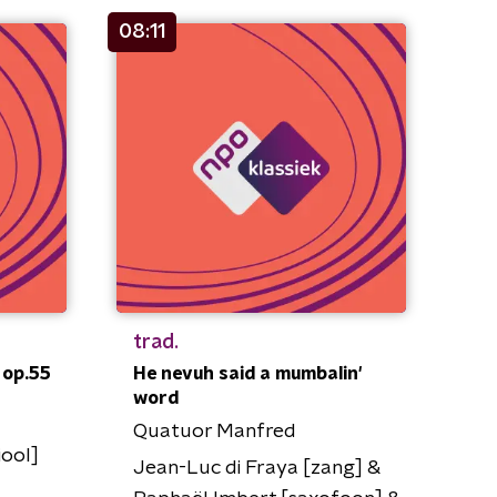
08:11
trad.
 op.55
He nevuh said a mumbalin'
word
Quatuor Manfred
iool]
Jean-Luc di Fraya [zang] &