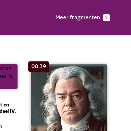
Meer fragmenten
08:39
t en
deel IV,
n