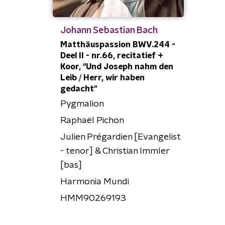
Johann Sebastian Bach
Matthäuspassion BWV.244 -
Deel II - nr.66, recitatief +
Koor, "Und Joseph nahm den
Leib / Herr, wir haben
gedacht"
Pygmalion
Raphaël Pichon
Julien Prégardien [Evangelist
- tenor] & Christian Immler
[bas]
Harmonia Mundi
HMM90269193