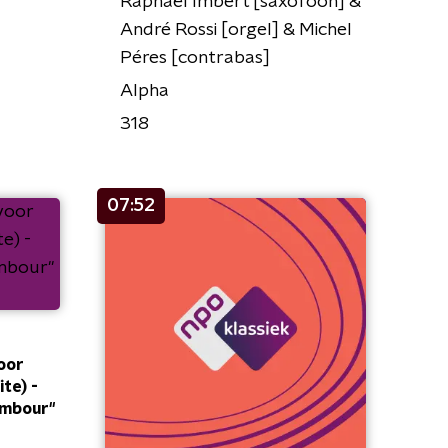
Raphaël Imbert [saxofoon] &
André Rossi [orgel] & Michel
Péres [contrabas]
Alpha
318
07:52
voor
ite) -
ambour"