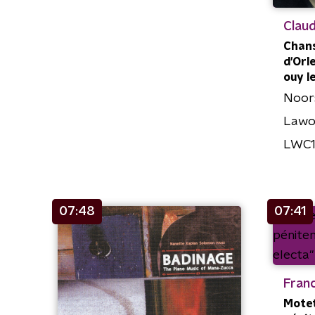
Clau
Chans
d'Orle
ouy l
Noor
Lawo 
LWC1
07:48
07:41
Franc
Motet