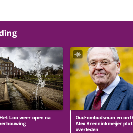
nding
 Het Loo weer open na
Oud-ombudsman en ontb
 verbouwing
Alex Brenninkmeijer plot
overleden