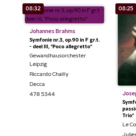
08:32
08:25
Johannes Brahms
Symfonie nr.3, op.90 in F gr.t.
- deel III, "Poco allegretto"
Gewandhausorchester
Leipzig
Riccardo Chailly
Decca
Jose
478 5344
Symfon
passio
Trio"
Le Co
Julie