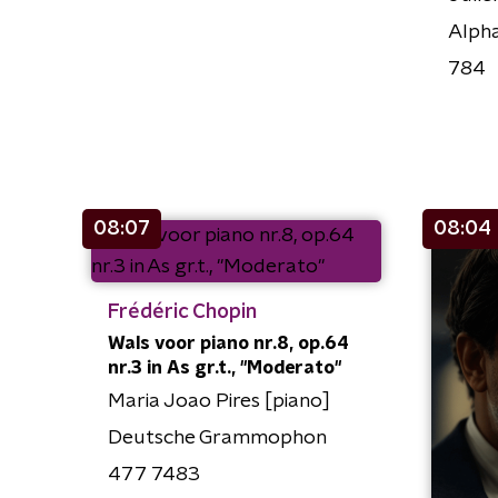
Alph
784
08:07
08:04
Frédéric Chopin
Wals voor piano nr.8, op.64
nr.3 in As gr.t., "Moderato"
Maria Joao Pires [piano]
Deutsche Grammophon
477 7483