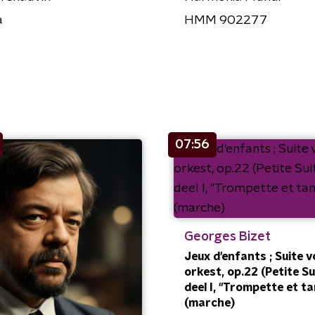
a
HMM 902277
07:56
Georges Bizet
Jeux d'enfants ; Suite 
orkest, op.22 (Petite Su
deel I, "Trompette et t
(marche)