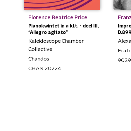
Florence Beatrice Price
Fran
Pianokwintet in a kl.t. - deel III,
Impro
"Allegro agitato"
D.899,
Kaleidoscope Chamber
Alexa
Collective
Erat
Chandos
9029
CHAN 20224