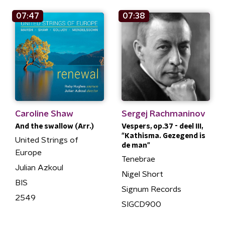
07:47
07:38
Caroline Shaw
Sergej Rachmaninov
And the swallow (Arr.)
Vespers, op.37 - deel III,
"Kathisma. Gezegend is
United Strings of
de man"
Europe
Tenebrae
Julian Azkoul
Nigel Short
BIS
Signum Records
2549
SIGCD900