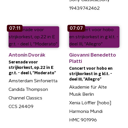
19439742462
07:11
07:07
Antonín Dvorák
Giovanni Benedetto
Platti
Serenade voor
strijkorkest, op.22 in E
Concert voor hobo en
gr.t. - deel I, "Moderato"
strijkorkest in g kl.t. -
deel III, "Allegro"
Amsterdam Sinfonietta
Akademie für Alte
Candida Thompson
Musik Berlin
Channel Classics
Xenia Löffler [hobo]
CCS 24409
Harmonia Mundi
HMC 901996