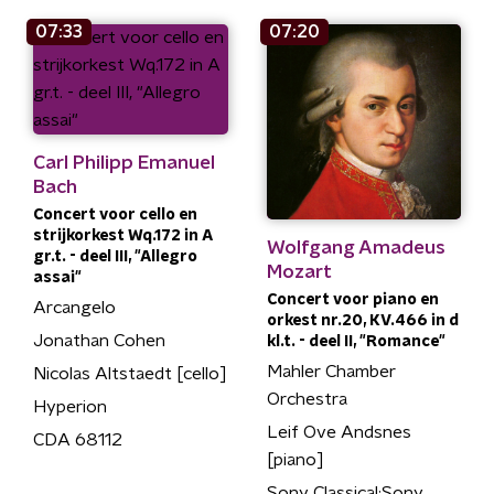
07:33
07:20
Carl Philipp Emanuel
Bach
Concert voor cello en
strijkorkest Wq.172 in A
Wolfgang Amadeus
gr.t. - deel III, "Allegro
Mozart
assai"
Concert voor piano en
Arcangelo
orkest nr.20, KV.466 in d
Jonathan Cohen
kl.t. - deel II, "Romance"
Mahler Chamber
Nicolas Altstaedt [cello]
Orchestra
Hyperion
Leif Ove Andsnes
CDA 68112
[piano]
Sony Classical;Sony