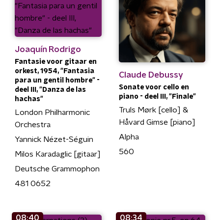
Joaquín Rodrigo
Fantasie voor gitaar en
orkest, 1954, "Fantasia
Claude Debussy
para un gentil hombre" -
Sonate voor cello en
deel III, "Danza de las
piano - deel III, "Finale"
hachas"
Truls Mørk [cello] &
London Philharmonic
Håvard Gimse [piano]
Orchestra
Alpha
Yannick Nézet-Séguin
560
Milos Karadaglic [gitaar]
Deutsche Grammophon
481 0652
08:40
08:34