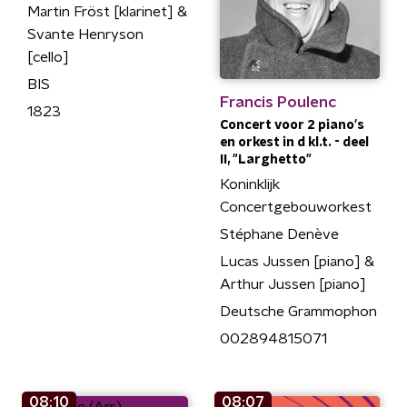
Martin Fröst [klarinet] &
Svante Henryson
[cello]
BIS
Francis Poulenc
1823
Concert voor 2 piano's
en orkest in d kl.t. - deel
II, "Larghetto"
Koninklijk
Concertgebouworkest
Stéphane Denève
Lucas Jussen [piano] &
Arthur Jussen [piano]
Deutsche Grammophon
002894815071
08:10
08:07