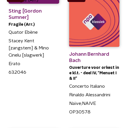
Sting [Gordon
Sumner]
Fragile (Arr.)
Quator Ebène
Stacey Kent
[zangstem] & Mino
Johann Bernhard
Cinelu [slagwerk]
Bach
Erato
Ouverture voor orkest in
632046
e kl.t. - deel IV, "Menuet I
& II"
Concerto Italiano
Rinaldo Alessandrini
Naïve;NAIVE
OP30578