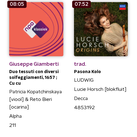
08:05
07:52
Giuseppe Giamberti
trad.
Duo tessuti con diversi
Pasona Kolo
solfeggiamenti, 1657 ;
LUDWIG
Cu cu
Lucie Horsch [blokfluit]
Patricia Kopatchinskaya
Decca
[viool] & Reto Bieri
[ocarina]
4853192
Alpha
211