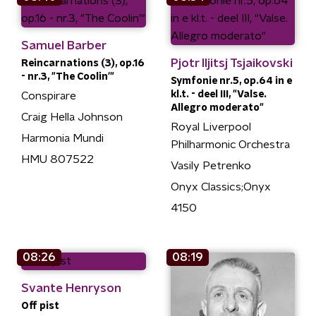
Samuel Barber
Pjotr Iljitsj Tsjaikovski
Reincarnations (3), op.16
- nr.3, "The Coolin'"
Symfonie nr.5, op.64 in e
kl.t. - deel III, "Valse.
Conspirare
Allegro moderato"
Craig Hella Johnson
Royal Liverpool
Harmonia Mundi
Philharmonic Orchestra
HMU 807522
Vasily Petrenko
Onyx Classics;Onyx
4150
08:26
08:19
Svante Henryson
Off pist