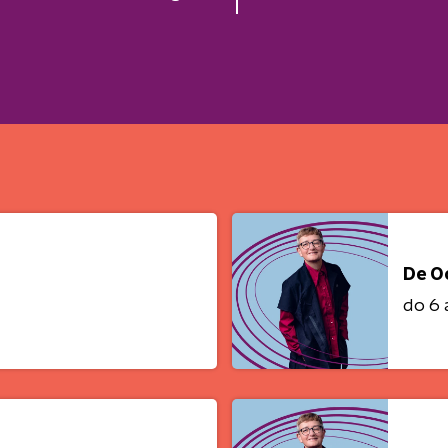
De O
do 6