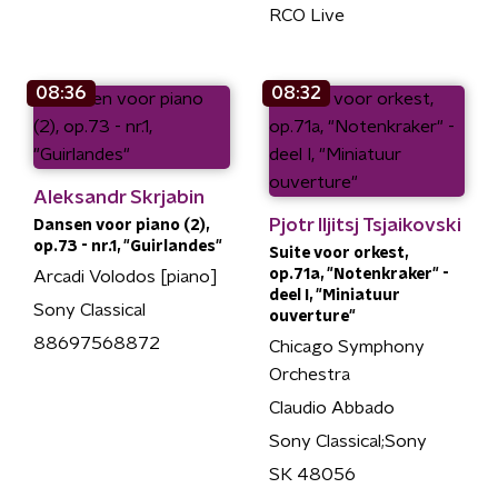
RCO Live
08:36
08:32
Aleksandr Skrjabin
Pjotr Iljitsj Tsjaikovski
Dansen voor piano (2),
op.73 - nr.1, "Guirlandes"
Suite voor orkest,
op.71a, "Notenkraker" -
Arcadi Volodos [piano]
deel I, "Miniatuur
Sony Classical
ouverture"
88697568872
Chicago Symphony
Orchestra
Claudio Abbado
Sony Classical;Sony
SK 48056