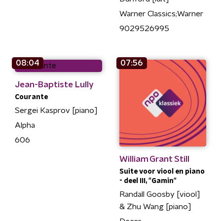
Warner Classics;Warner
9029526995
08:04
07:56
Jean-Baptiste Lully
Courante
Sergei Kasprov [piano]
Alpha
606
William Grant Still
Suite voor viool en piano
- deel III, "Gamin"
Randall Goosby [viool]
& Zhu Wang [piano]