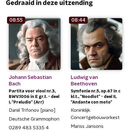
Gedraaid in deze uitzending
08:55
08:44
Johann Sebastian
Ludwig van
Bach
Beethoven
Partita voor viool nr.3,
Symfonie nr.5, op.67 in c
BWV.1006 in E gr.t. - deel
kl.t., "Noodlot" - deel II,
I, "Preludio" (Arr)
"Andante con moto"
Daniil Trifonov [piano]
Koninklijk
Concertgebouworkest
Deutsche Grammophon
Mariss Jansons
0289 483 5335 4