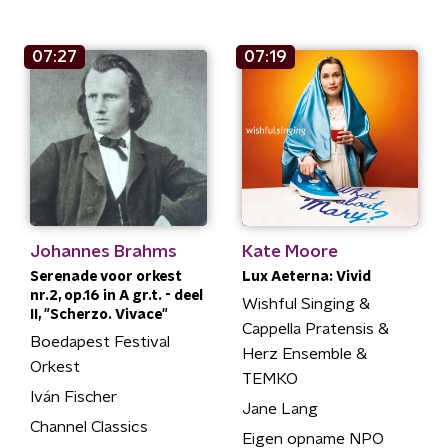
07:27
07:19
Johannes Brahms
Kate Moore
Serenade voor orkest
Lux Aeterna: Vivid
nr.2, op.16 in A gr.t. - deel
Wishful Singing &
II, "Scherzo. Vivace"
Cappella Pratensis &
Boedapest Festival
Herz Ensemble &
Orkest
TEMKO
Iván Fischer
Jane Lang
Channel Classics
Eigen opname NPO