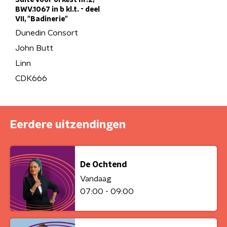
Suite voor orkest nr.2,
BWV.1067 in b kl.t. - deel
VII, "Badinerie"
Dunedin Consort
John Butt
Linn
CDK666
Eerdere uitzendingen
De Ochtend
Vandaag
07:00 - 09:00