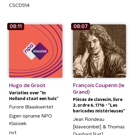
CSCD514
08:11
08:07
Hugo de Groot
François Couperin (le
Grand)
Variaties over "In
Holland staat een huis"
Pièces de clavecin, livre
2, ordre 6, 1716 - "Les
Furore Blaaskwintet
baricades mistérieuses"
Eigen opname NPO
Jean Rondeau
Klassiek
[klavecimbel] & Thomas
nvt
Dunford [luit]