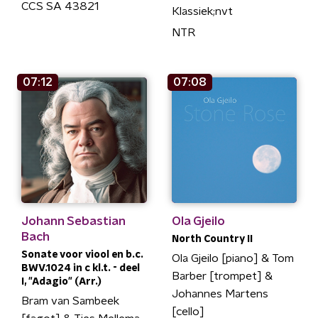
CCS SA 43821
Klassiek;nvt
NTR
07:12
07:08
Johann Sebastian
Ola Gjeilo
Bach
North Country II
Sonate voor viool en b.c.
Ola Gjeilo [piano] & Tom
BWV.1024 in c kl.t. - deel
Barber [trompet] &
I, "Adagio" (Arr.)
Johannes Martens
Bram van Sambeek
[cello]