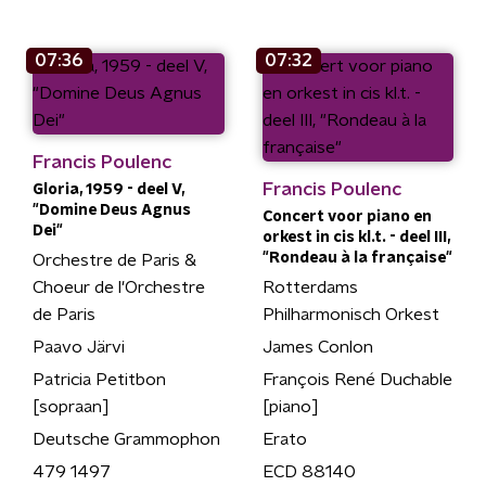
07:36
07:32
Francis Poulenc
Francis Poulenc
Gloria, 1959 - deel V,
"Domine Deus Agnus
Concert voor piano en
Dei"
orkest in cis kl.t. - deel III,
"Rondeau à la française"
Orchestre de Paris &
Choeur de l'Orchestre
Rotterdams
de Paris
Philharmonisch Orkest
Paavo Järvi
James Conlon
Patricia Petitbon
François René Duchable
[sopraan]
[piano]
Deutsche Grammophon
Erato
479 1497
ECD 88140