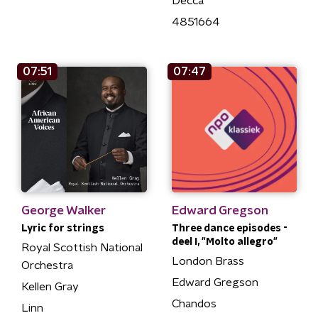
Decca
4851664
07:51
07:47
George Walker
Edward Gregson
Lyric for strings
Three dance episodes -
deel I, "Molto allegro"
Royal Scottish National
London Brass
Orchestra
Edward Gregson
Kellen Gray
Chandos
Linn