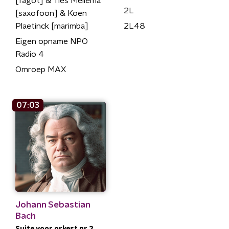
[fagot] & Ties Mellema
2L
[saxofoon] & Koen
Plaetinck [marimba]
2L48
Eigen opname NPO
Radio 4
Omroep MAX
07:03
Johann Sebastian
Bach