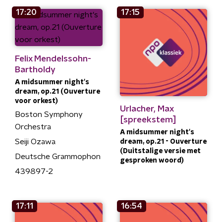
17:20
17:15
Felix Mendelssohn-
Bartholdy
A midsummer night's
dream, op.21 (Ouverture
voor orkest)
Urlacher, Max
Boston Symphony
[spreekstem]
Orchestra
A midsummer night's
Seiji Ozawa
dream, op.21 - Ouverture
(Duitstalige versie met
Deutsche Grammophon
gesproken woord)
439897-2
17:11
16:54