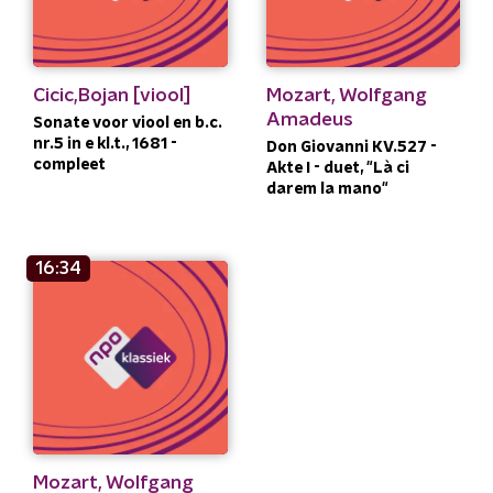
Cicic,Bojan [viool]
Mozart, Wolfgang
Amadeus
Sonate voor viool en b.c.
nr.5 in e kl.t., 1681 -
Don Giovanni KV.527 -
compleet
Akte I - duet, "Là ci
darem la mano"
16:34
Mozart, Wolfgang