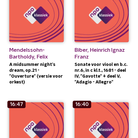
Mendelssohn-
Biber, Heinrich Ignaz
Bartholdy, Felix
Franz
A midsummer night's
Sonate voor viool en b.c.
dream, op.21 -
nr.6, in c kl.t., 1681 - deel
"Ouverture" (versie voor
IV, "Gavotte" + deel V,
orkest)
"Adagio - Allegro"
16:47
16:40