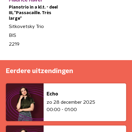
Pianotrio in a kl.t. - deel
III, "Passacaille. Très
large"
Sitkovetsky Trio
BIS
2219
Eerdere uitzendingen
Echo
zo 28 december 2025
00:00 - 01:00