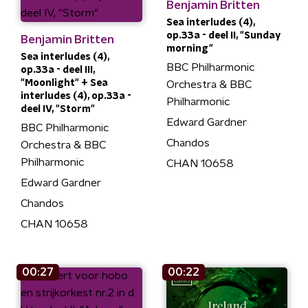
Benjamin Britten
Sea interludes (4),
op.33a - deel II, "Sunday
Benjamin Britten
morning"
Sea interludes (4),
BBC Philharmonic
op.33a - deel III,
"Moonlight" + Sea
Orchestra & BBC
interludes (4), op.33a -
Philharmonic
deel IV, "Storm"
Edward Gardner
BBC Philharmonic
Chandos
Orchestra & BBC
Philharmonic
CHAN 10658
Edward Gardner
Chandos
CHAN 10658
00:27
00:22