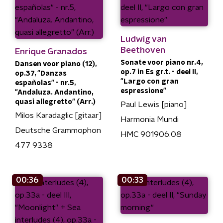
Ludwig van
Beethoven
Enrique Granados
Sonate voor piano nr.4,
Dansen voor piano (12),
op.7 in Es gr.t. - deel II,
op.37, "Danzas
"Largo con gran
españolas" - nr.5,
espressione"
"Andaluza. Andantino,
quasi allegretto" (Arr.)
Paul Lewis [piano]
Milos Karadaglic [gitaar]
Harmonia Mundi
Deutsche Grammophon
HMC 901906.08
477 9338
00:36
00:33