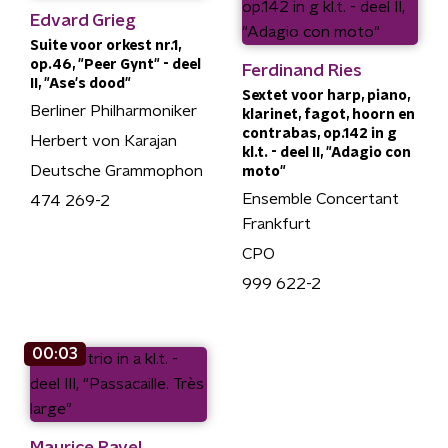
Edvard Grieg
Suite voor orkest nr.1,
op.46, "Peer Gynt" - deel
Ferdinand Ries
II, "Ase's dood"
Sextet voor harp, piano,
Berliner Philharmoniker
klarinet, fagot, hoorn en
contrabas, op.142 in g
Herbert von Karajan
kl.t. - deel II, "Adagio con
Deutsche Grammophon
moto"
Ensemble Concertant
474 269-2
Frankfurt
CPO
999 622-2
00:03
Maurice Ravel