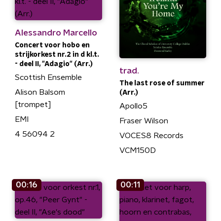
Alessandro Marcello
Concert voor hobo en
strijkorkest nr.2 in d kl.t.
- deel II, "Adagio" (Arr.)
trad.
Scottish Ensemble
The last rose of summer
Alison Balsom
(Arr.)
[trompet]
Apollo5
EMI
Fraser Wilson
4 56094 2
VOCES8 Records
VCM150D
00:16
00:11