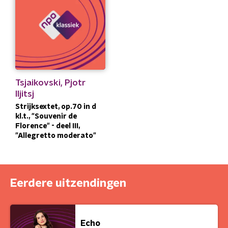
Tsjaikovski, Pjotr
Iljitsj
Strijksextet, op.70 in d
kl.t., "Souvenir de
Florence" - deel III,
"Allegretto moderato"
Eerdere uitzendingen
Echo