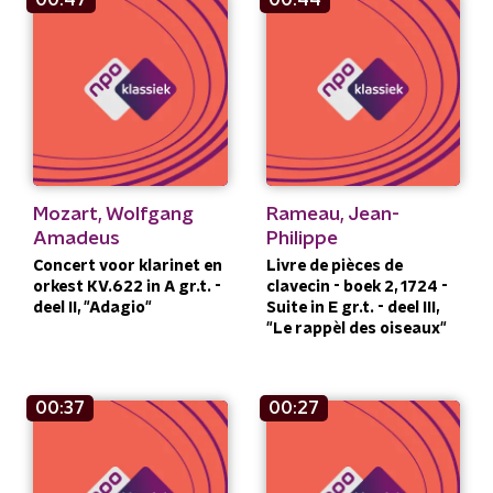
Mozart, Wolfgang
Rameau, Jean-
Amadeus
Philippe
Concert voor klarinet en
Livre de pièces de
orkest KV.622 in A gr.t. -
clavecin - boek 2, 1724 -
deel II, "Adagio"
Suite in E gr.t. - deel III,
"Le rappèl des oiseaux"
00:37
00:27